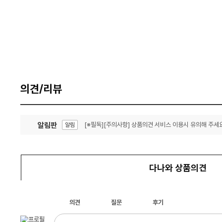
의견/리뷰
알림판
[※필독][주의사항] 상품의견 서비스 이용시 유의해 주세요
알림
잦은 오류, PC속도 잡자! PC안정화 위해 이건 꼭!
알림
다나와 상품의견
의견
질문
후기