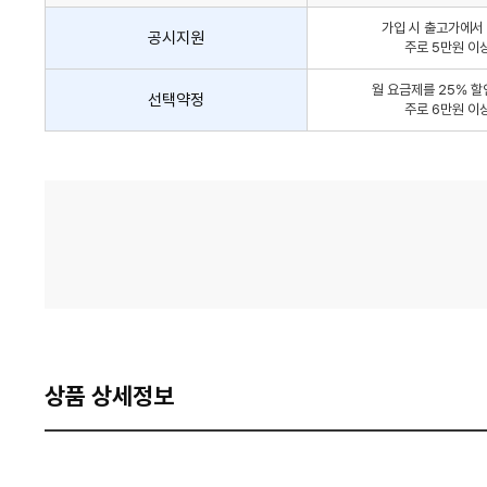
인
가입 시 출고가에서 
방
공시지원
주로 5만원 이
법
간
월 요금제를 25% 할
선택약정
략
주로 6만원 이
안
내
가
격
비
교
상품 상세정보