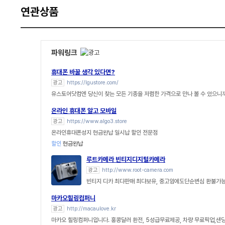
연관상품
파워링크
휴대폰 바꿀 생각 있다면?
광고
https://lgustore.com/
유스토어닷컴엔 당신이 찾는 모든 기종을 저렴한 가격으로 만나 볼 수 있으니까
온라인 휴대폰 알고 모바일
광고
https://www.algo3.store
온라인휴대폰성지 현금완납 일시납 할인 전문점
할인
현금완납
루트카메라 빈티지디지털카메라
광고
http://www.root-camera.com
빈티지 디카 최댜판매 최댜보유, 중고임에도단순변심 환불가능,
마카오힐링컴퍼니
광고
http://macaulove.kr
마카오 힐링컴퍼니입니다. 홍콩달러 환전, 5성급무료제공, 차량 무료픽업,샌