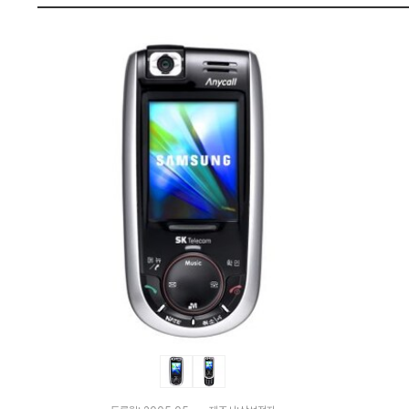
격
펙
비
교