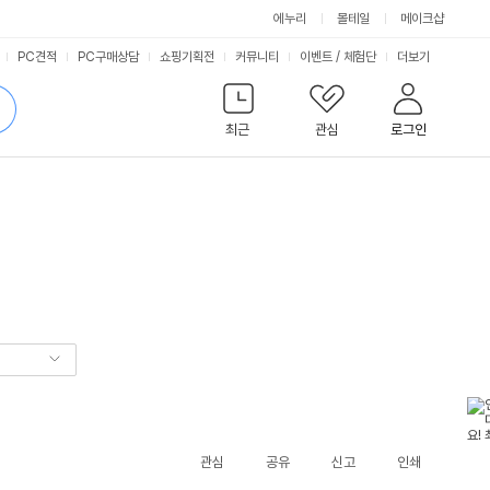
에누리
몰테일
메이크샵
서
PC견적
PC구매상담
쇼핑기획전
커뮤니티
이벤트
/
체험단
더보기
비
검
색
최근
관심
로그인
스
관심
공유
신고
인쇄