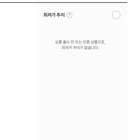
툴
최저가 추이
알
팁
림
보
받
기
기
상품 출시 전 또는 단종 상품으로,
최저가 추이가 없습니다.