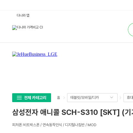
삼
다나와 앱
성
전
통
자
합
애
검
니
색
콜
S
C
H
-
S
3
1
0
[S
K
T]
(기
기
변
전체 카테고리
태블릿/모바일/디카
휴대
홈
경-
무
약
삼성전자 애니콜 SCH-S310 [SKT] 
정)
:
다
상
나
피처폰
/
비트박스폰 / 연속동작인식 / 디지털나침반 / MOD
세
와
가
스