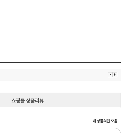
이
다
전
음
보
보
기
기
쇼핑몰 상품리뷰
내 상품의견 모음