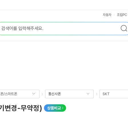
자동차
조립PC
폰/스마트폰
통신사폰
SKT
(기기변경-무약정)
상품비교