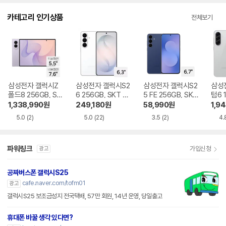
다.
카테고리 인기상품
전체보기
삼성전자 갤럭시Z
삼성전자 갤럭시S2
삼성전자 갤럭시S2
삼성
폴드8 256GB, SK
6 256GB, SKT 기
5 FE 256GB, SKT
텀6 
T 기기변경 완납
기변경 완납
기기변경 완납
기기
1,338,990
원
249,180
원
58,990
원
1,9
5.0
(2)
5.0
(22)
3.5
(2)
4.
파워링크
가입신청
광고
공짜버스폰 갤럭시S25
cafe.naver.com/tofm01
광고
갤럭시S25 보조금성지 전국택배, 57만 회원, 14년 운영, 당일출고
휴대폰 바꿀 생각 있다면?