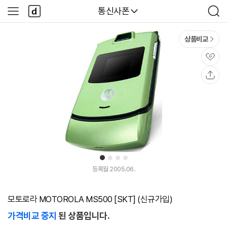
본문 바로가기
다
다나와
통신사폰
사
검
나
이
색
와
드
메
메
상품비교
인
뉴
관
심
공
유
1
2
3
4
등록월 2005.06.
모토로라 MOTOROLA MS500 [SKT] (신규가입)
가격비교 중지
된 상품입니다.