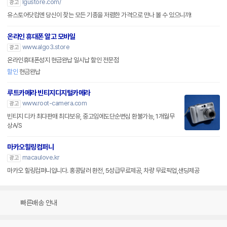
lgustore.com/
광고
유스토어닷컴엔 당신이 찾는 모든 기종을 저렴한 가격으로 만나 볼 수 있으니까!
온라인 휴대폰 알고 모바일
www.algo3.store
광고
온라인휴대폰성지 현금완납 일시납 할인 전문점
할인
현금완납
루트카메라 빈티지디지털카메라
www.root-camera.com
광고
빈티지 디카 최댜판매 최댜보유, 중고임에도단순변심 환불가능, 1개월무
상A/S
마카오힐링컴퍼니
macaulove.kr
광고
마카오 힐링컴퍼니입니다. 홍콩달러 환전, 5성급무료제공, 차량 무료픽업,샌딩제공
빠른배송 안내