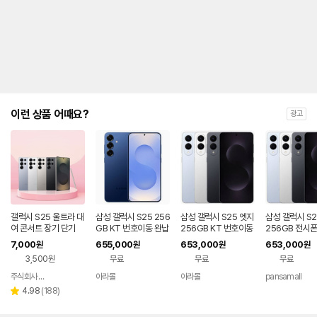
제
안
내
및
유
지
해
야
되
는
이런 상품 어때요?
광고
대
략
적
인
기
간
을
안
내
갤럭시 S25 울트라 대
삼성 갤럭시 S25 256
삼성 갤럭시 S25 엣지
삼성 갤럭시 S2
를
여 콘서트 장기 단기
GB KT 번호이동 완납
256GB KT 번호이동
256GB 전시폰
80요금제
완납 80요금제
호이동 완납
나
7,000
655,000
653,000
653,000
원
원
원
원
타
3,500원
무료
무료
무료
내
는
주식회사 폰빌리지
아라몰
아라몰
pansamall
네이버
표
페이
리
4.98
(
188
)
별
입
뷰
점
니
수