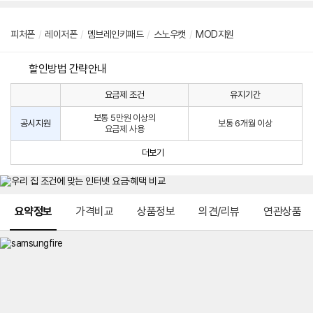
피처폰
/
레이저폰
/
멤브레인키패드
/
스노우캣
/
MOD지원
할인방법 간략안내
요금제 조건
유지기간
통
통
신
보통 5만원 이상의
사
신
공시지원
보통 6개월 이상
요금제 사용
할
사
인
공
더보기
방
시
법
지
원
및
메뉴 네비게이션
선
요약정보
가격비교
상품정보
의견/리뷰
연관상품
택
약
정
주
적
용
요
금