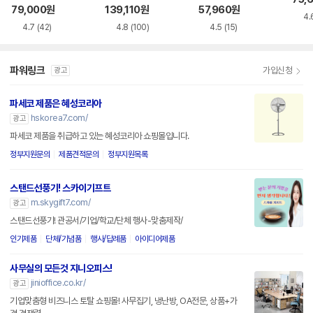
WH
79,000
원
139,110
원
57,960
원
4.
4.7
(42)
4.8
(100)
4.5
(15)
파워링크
가입신청
광고
파세코 제품은 혜성코리아
hskorea7.com/
광고
파세코 제품을 취급하고 있는 혜성코리아 쇼핑몰입니다.
정부지원문의
제품견적문의
정부지원목록
스탠드선풍기! 스카이기프트
m.skygift7.com/
광고
스탠드선풍기! 관공서/기업/학교/단체 행사-맞춤제작/
인기제품
단체/기념품
행사/답례품
아이디어제품
사무실의 모든것 지니오피스!
jinioffice.co.kr/
광고
기업맞춤형 비즈니스 토탈 쇼핑몰! 사무집기, 냉난방, OA전문, 상품+가