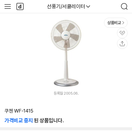
본문 바로가기
다
다나와
선풍기/서큘레이터
사
검
나
이
색
와
드
메
메
상품비교
인
뉴
관
심
공
유
등록월 2005.06.
쿠첸 WF-1415
가격비교 중지
된 상품입니다.