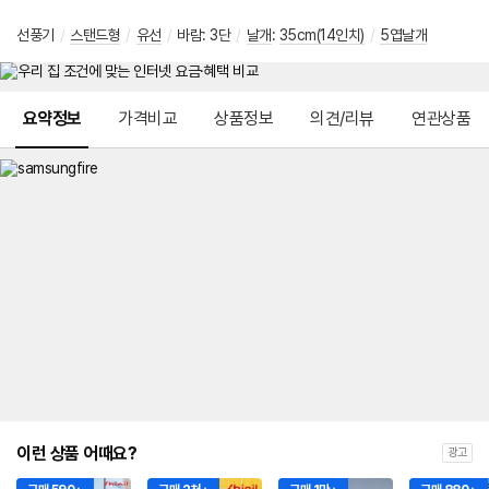
선풍기
/
스탠드형
/
유선
/
바람: 3단
/
날개
:
35cm(14인치)
/
5엽날개
메뉴 네비게이션
요약정보
가격비교
상품정보
의견/리뷰
연관상품
이런 상품 어때요?
광고