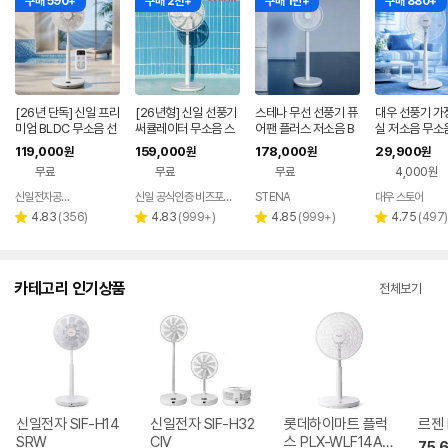
구매 590+
구매 2천+
구매 1만+
구매 880+
[26년 단독] 신일 프리
[26년형] 신일 선풍기
스테나 무선 선풍기 퓨
대우 선풍기 가
미엄 BLDC 무소음 선
써큘레이터 무소음 스
어팬 플러스 저소음 B
실 저소음 무소
풍기 35cm 서큘레이
탠드 BLDC 서큘레이
LDC 가정용 아기 신생
식 조용한 스탠
119,000
159,000
178,000
29,900
원
원
원
원
터 아이보리
터 저소음
아
한 원룸 5엽 3
무료
무료
무료
4,000원
신일전자공식인증 베스트바이
신일 공식인증 비즈포비즈
STENA
대우 스토어
네이버
페이
리
리
리
리
4.83
(
356
)
4.83
(
999+
)
4.85
(
999+
)
4.75
(
497
)
별
별
별
별
뷰
뷰
뷰
뷰
점
점
점
점
수
수
수
수
카테고리 인기상품
전체보기
신일전자 SIF-H14
신일전자 SIF-H32
롯데하이마트 플럭
르젠 
SRW
CIV
스 PLX-WLF14AB
75,