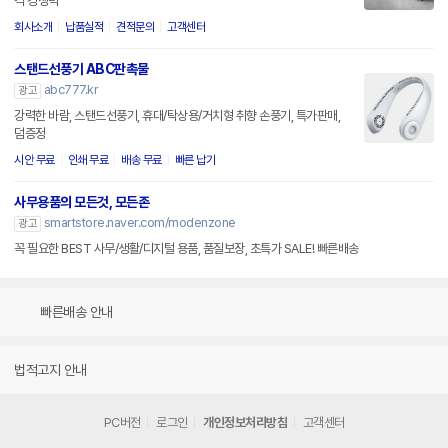
격 경쟁력
회사소개
납품실적
견적문의
고객센터
스탠드선풍기 ABC판촉물
abc777.kr
광고
강력한 바람, 스탠드선풍기, 휴대/탁상용/거치형 취향 손풍기, 특가판매,
덤증정
시안 무료
인쇄 무료
배송 무료
빠른 납기
사무용품의 모든것, 모든존
smartstore.naver.com/modenzone
광고
꼭 필요한 BEST 사무/생활/디지털 용품, 품질보장, 초특가 SALE! 빠른배송
빠른배송 안내
법적고지 안내
PC버전
로그인
개인정보처리방침
고객센터