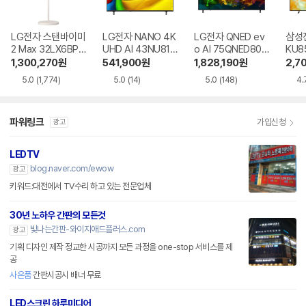
LG전자 스탠바이미
LG전자 NANO 4K
LG전자 QNED ev
삼성전
2 Max 32LX6BPG
UHD AI 43NU810
o AI 75QNED80B
KU8
A
BENA
EA
R
1,300,270
원
541,900
원
1,828,190
원
2,7
5.0
(1,774)
5.0
(14)
5.0
(148)
4.
파워링크
가입신청
광고
LEDTV
blog.naver.com/ewow
광고
키워드:대전에서 TV수리 하고 있는 전문업체
30년 노하우 간판의 모든것
빛나는간판-와이지애드플러스.com
광고
기획 디자인 제작 정교한 시공까지 모든 과정을 one-stop 서비스를 제
공
사은품
간판시공시 배너 무료
LED스크린 하루미디어