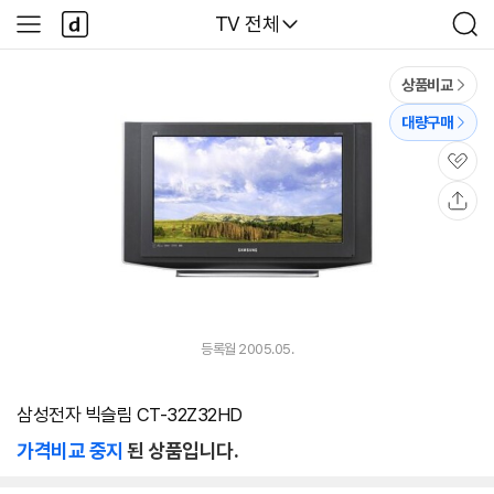
본문 바로가기
다
다나와
TV 전체
사
검
나
이
색
와
드
메
메
상품비교
인
뉴
대량구매
관
심
공
유
등록월 2005.05.
삼성전자 빅슬림 CT-32Z32HD
가격비교 중지
된 상품입니다.