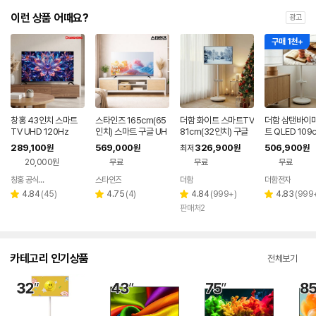
이런 상품 어때요?
광고
구매 1천+
창홍 43인치 스마트
스타인즈 165cm(65
더함 화이트 스마트TV
더함 삼탠바이미
TV UHD 120Hz
인치) 스마트 구글 UH
81cm(32인치) 구글
트 QLED 109
D TV KKZ6500SU
5.0 QLED 이동식TV
인치), 라이트,
289,100
569,000
326,900
506,900
원
원
최저
원
원
H 중소기업 1등급
스탠드
20,000원
무료
무료
무료
창홍 공식스토어
스타인즈
더함
더함전자
네이버
네이버
페이
페이
리
리
리
리
4.84
(
45
)
4.75
(
4
)
4.84
(
999+
)
4.83
(
999
별
별
별
별
뷰
뷰
뷰
뷰
판매처2
점
점
점
점
수
수
수
수
카테고리 인기상품
전체보기