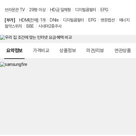
브라운관 TV
/
29형 이상
/
HD급 일체형
/
디지털콤필터
/
EPG
/
[부가]
HDMI(전체)
:
1개
/
DNIe
/
디지털콤필터
/
EPG
/
영문캡션
/
에너지
절약스위치
/
BBE
/
시네마2중주사
메뉴 네비게이션
요약정보
가격비교
상품정보
의견/리뷰
연관상품