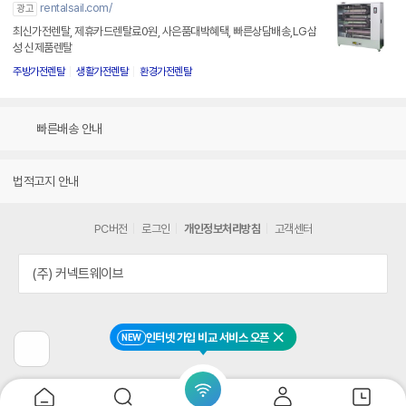
rentalsail.com/
광고
최신가전렌탈, 제휴카드렌탈료0원, 사은품대박혜택, 빠른상담배송,LG삼
성 신제품렌탈
주방가전렌탈
생활가전렌탈
환경가전렌탈
빠른배송 안내
법적고지 안내
PC버전
로그인
개인정보처리방침
고객센터
(주) 커넥트웨이브
인터넷 가입 비교 서비스 오픈
NEW
닫기
이
전
페
이
지