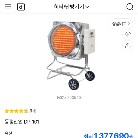
본문 바로가기
다
다나와
히터/난방기기
사
검
나
이
색
와
드
메
메
상품비교
인
뉴
관
심
공
유
등록월 2005.10.
리
3
개
별
4.
뷰
점
7
동평산업 DP-101
옥션
1,377,690
최저
원