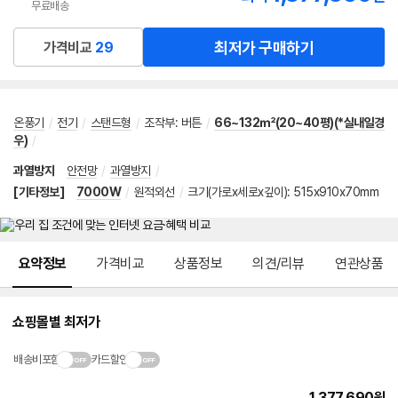
무료배송
최저가 구매하기
가격비교
29
온풍기
/
전기
/
스탠드형
/
조작부
:
버튼
/
66~132㎡(20~40평)(*실내일경
우)
/
과열방지
안전망
/
과열방지
/
[기타정보]
7000W
/
원적외선
/
크기(가로x세로x깊이): 515x910x70mm
메뉴 네비게이션
요약정보
가격비교
상품정보
의견/리뷰
연관상품
쇼핑몰별 최저가
배송비포함
카드할인
1,377,690
원