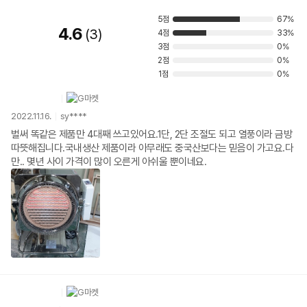
5점
67%
4.6
3
4점
33%
3점
0%
2점
0%
1점
0%
2022.11.16.
sy****
벌써 똑같은 제품만 4대째 쓰고있어요.1단, 2단 조절도 되고 열풍이라 금방
따뜻해집니다.국내생산 제품이라 아무래도 중국산보다는 믿음이 가고요.다
만.. 몇년 사이 가격이 많이 오른게 아쉬울 뿐이네요.