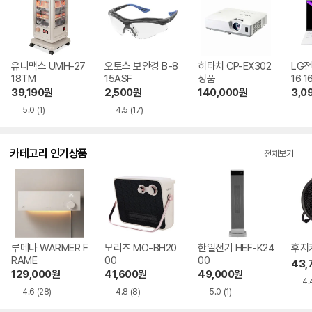
유니맥스 UMH-27
오토스 보안경 B-8
히타치 CP-EX302
LG전
18TM
15ASF
정품
16 
L SS
39,190
원
2,500
원
140,000
원
3,0
5.0
(1)
4.5
(17)
카테고리 인기상품
전체보기
루메나 WARMER F
모리츠 MO-BH20
한일전기 HEF-K24
후지카
RAME
00
00
43,
129,000
원
41,600
원
49,000
원
4.
4.6
(28)
4.8
(8)
5.0
(1)