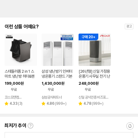
이런 상품 어때요?
광고
구매 20+
스테들러폼 2 in 1 스
삼성 냉난방기 인버터
[26년형] 신일 가정용
마트 냉난방 히터&팬
냉온풍기 스탠드 기본
온풍기 사무실 전기 난
Alex
설치비 포함 업소용 에
방기 업소용 PTC 풀
199,000
1,430,000
248,000
원
원
원
어컨 프리미엄 수도권
스크린
무료
무료
무료
49.5㎡
코스모앤컴퍼니
삼성공식파트너
신일 공식인증 비즈포비즈
네이버
페이
리
리
리
4.33
(
3
)
4.86
(
999+
)
4.78
(
999+
)
별
별
별
뷰
뷰
뷰
점
점
점
수
수
수
최저가 추이
최
알
저
림