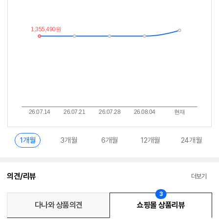
가
받
추
는
이
중
란?
1개월
3개월
6개월
12개월
24개월
의견/리뷰
더보기
3
다나와 상품의견
쇼핑몰 상품리뷰