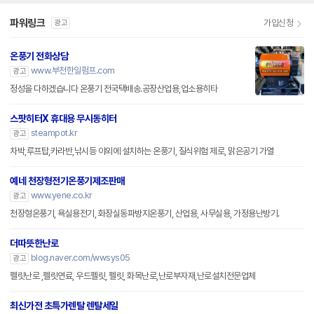
파워링크
가입신청
광고
온풍기 전화상담
www.부천한일펌프.com
광고
정성을 다하겠습니다 온풍기 전국택배송.공장산업용,업소용히타
스팟히터X 휴대용 무시동히터
steampot.kr
광고
차박,루프탑,카라반,낚시등 야외에 설치하는 온풍기, 질식위험 제로, 맑은공기 가열
예네 천장형전기온풍기제조판매
www.yene.co.kr
광고
천장형온풍기, 욕실용전기, 화장실동파방지온풍기, 산업용, 사무실용, 가정용난방기.
더따뜻한난로
blog.naver.com/wwsys05
광고
펠릿난로 ,펠릿연료, 우드펠릿, 펠릿, 화목난로,난로부자재,난로설치전문업체
최신가전 초특가렌탈 렌탈세일