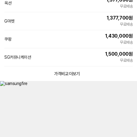
옥션
빠른배송
무료배송
1,377,700
원
G마켓
빠른배송
무료배송
1,430,000
원
쿠팡
무료배송
1,500,000
원
SG커뮤니케이션
네
무료배송
이
버
페
가격비교 더보기
이