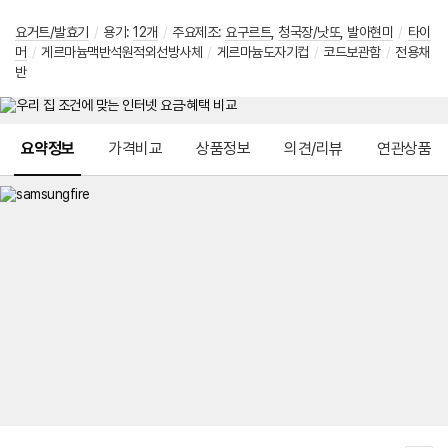
요거트/발효기
/
용기
:
12개
/
주요제조
:
요구르트
,
청국장/낫또
,
발아현미
/
타이
머
/
게르마늄맥반석원적외선방사체
/
게르마늄도자기컵
/
코드보관함
/
전용채
반
메뉴 네비게이션
요약정보
가격비교
상품정보
의견/리뷰
연관상품