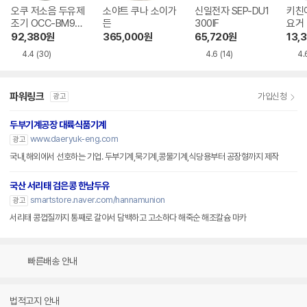
오쿠 저소음 두유제
소야트 쿠나 소이가
신일전자 SEP-DU1
키친
조기 OCC-BM900
든
300IF
요거 
SV
9SC
92,380
원
365,000
원
65,720
원
13,
4.4
(30)
4.6
(14)
4.
파워링크
가입신청
광고
두부기계공장 대륙식품기계
www.daeryuk-eng.com
광고
국내,해외에서 선호하는 기업. 두부기계,묵기계,콩물기계,식당용부터 공장형까지 제작
국산 서리태 검은콩 한남두유
smartstore.naver.com/hannamunion
광고
서리태 콩껍질까지 통째로 갈아서 담백하고 고소하다 해죽순 해조칼슘 마카
빠른배송 안내
법적고지 안내