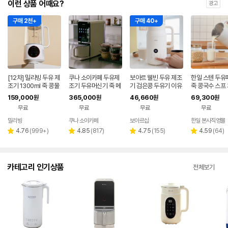
이런 상품 어때요?
광고
구매 2천+
구매 40+
[12차] 밀리빙 두유 제
쿠나 소이카페 두유제
보아르 웰빈 두유 제조
한일 스텐 두유
조기 1300ml 죽 콩물
조기 두유머신기 죽 메
기 검은콩 두유기 이유
죽 콩국수 스프 
두유기 이유식 메이커
이커 기계
식 만드는 기계 가정용
세척되는 제조
159,000
365,000
46,660
69,300
원
원
원
원
죽 두부 콩물 메이커
무료
무료
무료
무료
밀리빙
쿠나 소이카페
보아르샵
한일 본사직영몰
네이버
페이
리
리
리
리
4.76
(
999+
)
4.85
(
817
)
4.75
(
155
)
4.59
(
64
)
별
별
별
별
뷰
뷰
뷰
뷰
점
점
점
점
수
수
수
수
카테고리 인기상품
전체보기