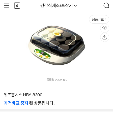
본문 바로가기
다
다나와
건강식제조/포장기
사
검
나
이
색
와
드
메
메
상품비교
인
뉴
관
심
공
유
등록월 2005.01.
위즈홈시스 HBY-8300
가격비교 중지
된 상품입니다.