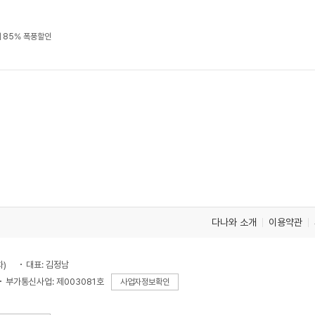
 85% 폭풍할인
다나와 소개
이용약관
차)
대표: 김정남
부가통신사업: 제003081호
사업자정보확인