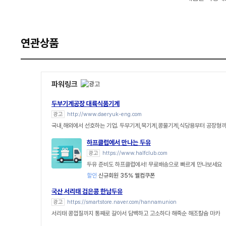
연관상품
파워링크
두부기계공장 대륙식품기계
광고
http://www.daeryuk-eng.com
국내,해외에서 선호하는 기업. 두부기계,묵기계,콩물기계,식당용부터 공장형
하프클럽에서 만나는 두유
광고
https://www.halfclub.com
두유 준비도 하프클럽에서! 무료배송으로 빠르게 만나보세요
할인
신규회원 35% 웰컴쿠폰
국산 서리태 검은콩 한남두유
광고
https://smartstore.naver.com/hannamunion
서리태 콩껍질까지 통째로 갈아서 담백하고 고소하다 해죽순 해조칼슘 마카