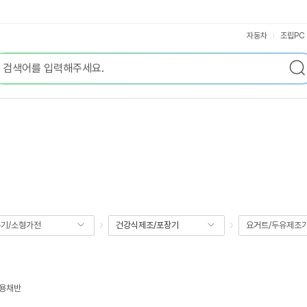
자동차
조립PC
기/소형가전
건강식제조/포장기
요거트/두유제조
전용채반