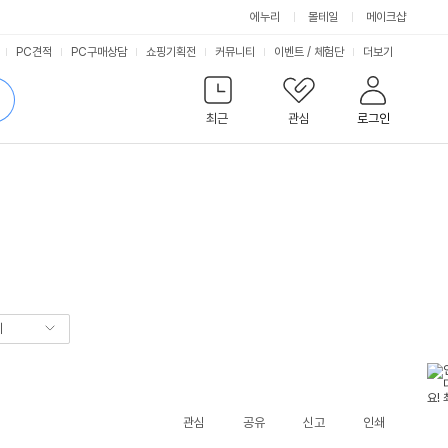
에누리
몰테일
메이크샵
서
PC견적
PC구매상담
쇼핑기획전
커뮤니티
이벤트
/
체험단
더보기
비
검
색
최근
관심
로그인
스
기
관심
공유
신고
인쇄