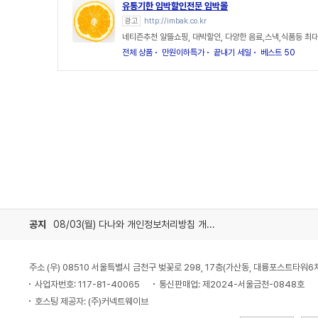
유통기한 임박할인전문 임박몰
광고
http://imbak.co.kr
네티즌추천 알뜰쇼핑, 대박할인, 다양한 음료,스낵,식품등 최대
전체 상품
만원이하특가
끝내기 세일
베스트 50
공지
08/03(월) 다나와 개인정보처리방침 개정 안내
주소 (우) 08510 서울특별시 금천구 벚꽃로 298, 17층(가산동, 대륭포스트타워6
사업자번호: 117-81-40065
통신판매업: 제2024-서울금천-0848호
호스팅 제공자: (주)커넥트웨이브