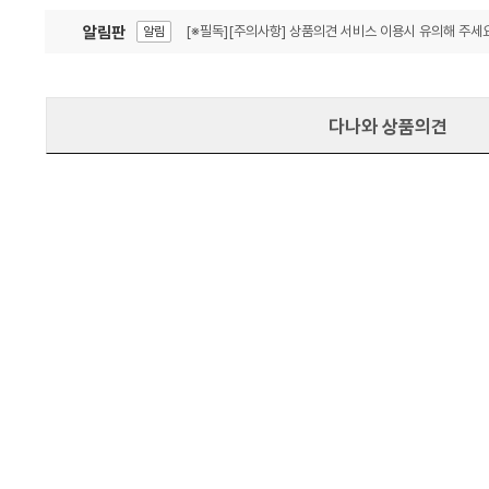
알림판
[※필독][주의사항] 상품의견 서비스 이용시 유의해 주세요
알림
잦은 오류, PC속도 잡자! PC안정화 위해 이건 꼭!
알림
다나와 상품의견