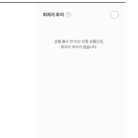
툴
최저가 추이
알
팁
림
보
받
기
기
상품 출시 전 또는 단종 상품으로,
최저가 추이가 없습니다.