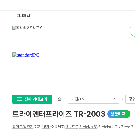
트
다나와 앱
라
이
통
엔
합
터
검
프
색
라
이
즈
T
R
-
2
0
0
3
:
다
나
와
가
전체 카테고리
가전/TV
정수
홈
격
비
교
트라이엔터프라이즈 TR-2003
상품비교
상
요거트/발효기
/
용기
:
15개
/
주요제조
:
요구르트
,
청국장/낫또
/
청국장물받이 / 청국장
세
스