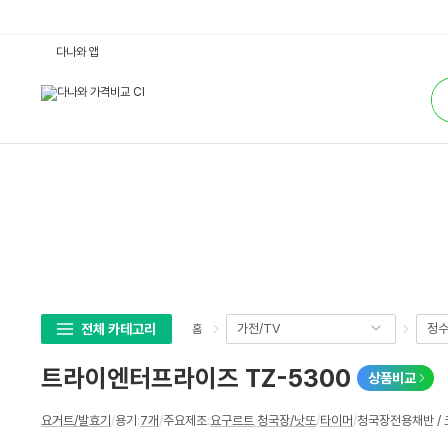
트
다나와 앱
라
이
통
엔
합
터
검
프
색
라
이
즈
T
Z
-
5
3
0
0
:
다
나
와
가
전체 카테고리
가전/TV
정수
홈
격
비
교
트라이엔터프라이즈 TZ-5300
상품비교
상
요거트/발효기
/
용기
:
7개
/
주요제조
:
요구르트
,
청국장/낫또
/
타이머
/
청국장전용채반 /
세
스