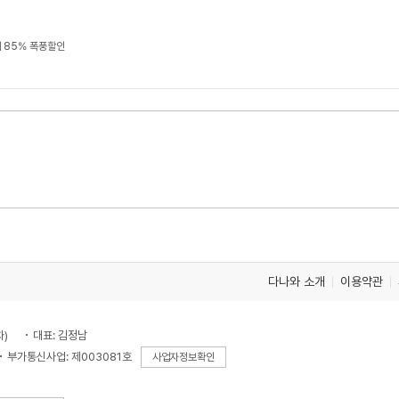
 85% 폭풍할인
다나와 소개
이용약관
차)
대표: 김정남
부가통신사업: 제003081호
사업자정보확인