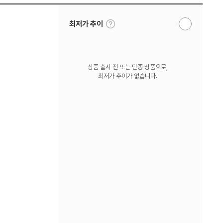
툴
최저가 추이
알
팁
림
보
받
기
기
상품 출시 전 또는 단종 상품으로,
최저가 추이가 없습니다.