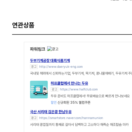
연관상품
파워링크
두부기계공장 대륙식품기계
광고
http://www.daeryuk-eng.com
국내및 해외에서 신뢰하는기업, 두부기계, 묵기계, 콩나물재배기, 두유기계 
하프클럽에서 만나는 두유
광고
https://www.halfclub.com
두유 준비도 하프클럽에서! 무료배송으로 빠르게 만나보세요
할인
신규회원 35% 웰컴쿠폰
국산 서리태 검은콩 한남두유
광고
https://smartstore.naver.com/hannamunion
서리태 콩껍질까지 통째로 갈아서 담백하고 고소하다 해죽순 해조칼슘 마카