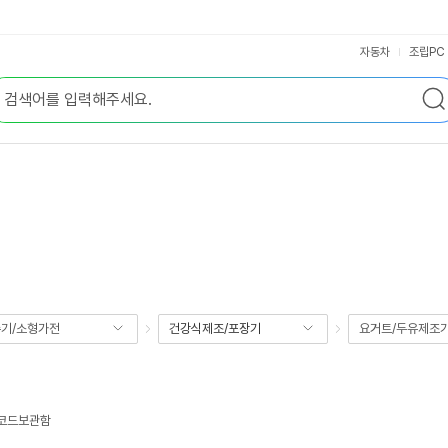
자동차
조립PC
기/소형가전
건강식제조/포장기
요거트/두유제조
 코드보관함