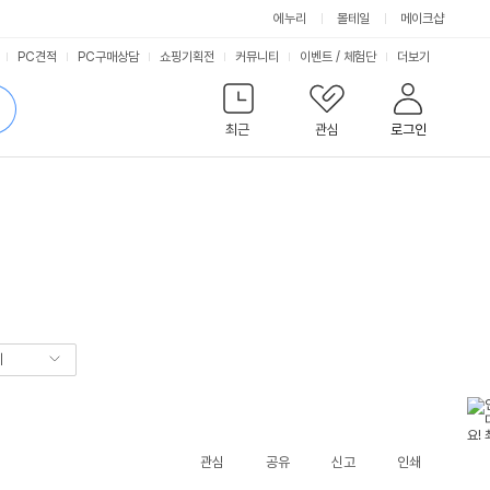
에누리
몰테일
메이크샵
서
PC견적
PC구매상담
쇼핑기획전
커뮤니티
이벤트
/
체험단
더보기
비
검
색
최근
관심
로그인
스
기
관심
공유
신고
인쇄