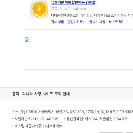
유통기한 임박할인전문 임박몰
광고
http://imbak.co.kr
네티즌추천 알뜰쇼핑, 대박할인, 다양한 음료,스낵,식품등 최대
전체 상품
만원이하특가
끝내기 세일
베스트 50
공지
다나와 사칭 사이트 주의 안내
주소 (우) 08510 서울특별시 금천구 벚꽃로 298, 17층(가산동, 대륭포스트타워6
사업자번호: 117-81-40065
통신판매업: 제2024-서울금천-0848호
호스팅 제공자: (주)커넥트웨이브