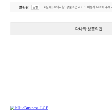
알림판
[※필독][주의사항] 상품의견 서비스 이용시 유의해 주세요
알림
잦은 오류, PC속도 잡자! PC안정화 위해 이건 꼭!
알림
다나와 상품의견