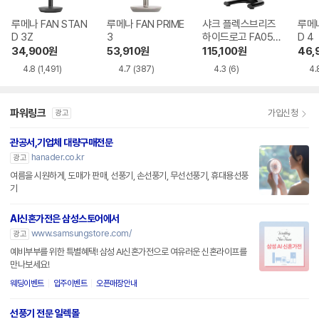
루메나 FAN STAN
루메나 FAN PRIME
샤크 플렉스브리즈
루메나
D 3Z
3
하이드로고 FA050
D 4
KR
34,900
원
53,910
원
115,100
원
46,
4.8
(1,491)
4.7
(387)
4.3
(6)
4.
파워링크
가입신청
광고
관공서,기업체 대량구매전문
hanader.co.kr
광고
여름을 시원하게, 도매가 판매, 선풍기, 손선풍기, 무선선풍기, 휴대용선풍
기
AI신혼가전은 삼성스토어에서
www.samsungstore.com/
광고
예비부부를 위한 특별혜택! 삼성 AI신혼가전으로 여유러운 신혼라이프를
만나보세요!
웨딩이벤트
입주이벤트
오픈매장안내
선풍기 전문 일렉몰