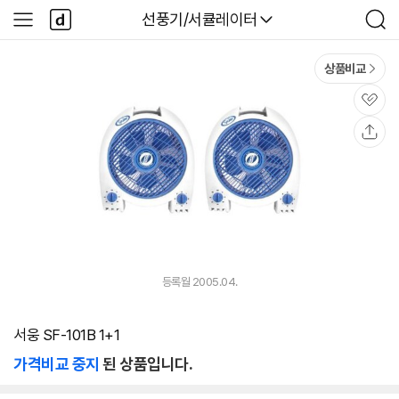
본문 바로가기
다
다나와
선풍기/서큘레이터
사
검
나
이
색
와
드
메
메
상품비교
인
뉴
관
심
공
유
등록월 2005.04.
서웅 SF-101B 1+1
가격비교 중지
된 상품입니다.