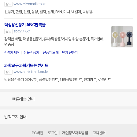
www.elecmall.co.kr
광고
선풍기, 한일, 신일, 삼성, 엘지, 날개, FAN, 미니, 벽걸이, 탁상용.
탁상용선풍기 ABC판촉물
abc777.kr
광고
강력한 바람, 탁상용선풍기, 휴대/탁상용/거치형 취향 손풍기, 특가판매,
덤증정
선풍기 제작
선물 선풍기
선풍기 도매
단체 선풍기
과학교구 과학키트는 썬키트
www.sunkitmall.co.kr
광고
탁상용선풍기 에어로켓, 풍력발전키트, 태양광발전키트, 전자키트, 로봇키트
빠른배송 안내
법적고지 안내
PC버전
로그인
개인정보처리방침
고객센터