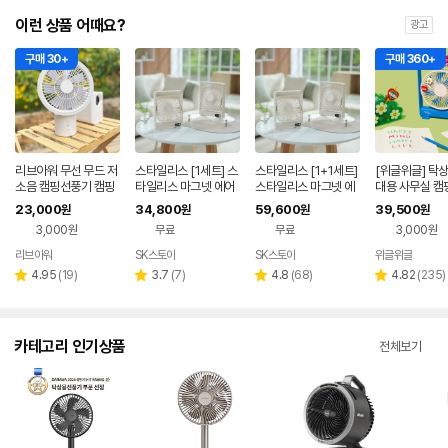
이런 상품 어때요?
광고
구매 30+
구매 360+
리브아워 무선 무드 저
스타일리스 [1세트] 스
스타일리스 [1+1세트]
[위글위글] 탁상
소음 캠핑선풍기 캠핑
타일리스 마그넷 에어
스타일리스 마그넷 에
대용 사무실 캠
써큘레이터
젯 무선 선풍기 SMF-
어젯 무선 선풍기 SM
텀 데스크팬 - W
23,000
34,800
59,600
39,500
원
원
원
원
E5100
F-E5100
Friends
3,000원
무료
무료
3,000원
리브아워
SK스토아
SK스토아
위글위글
네이버
네이
네이
네이
페이
버페
버페
페이
리
리
리
리
4.95
(
19
)
3.7
(
7
)
4.8
(
68
)
4.82
(
235
)
별
별
별
별
이
이
뷰
뷰
뷰
뷰
점
점
점
점
수
수
수
수
카테고리 인기상품
전체보기