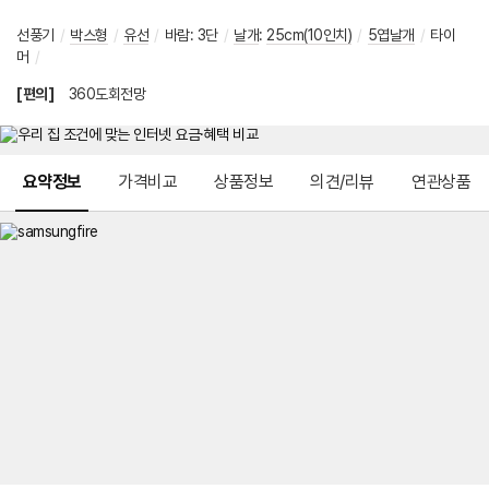
선풍기
/
박스형
/
유선
/
바람
:
3단
/
날개
:
25cm(10인치)
/
5엽날개
/
타이
머
/
[편의]
360도회전망
메뉴 네비게이션
요약정보
가격비교
상품정보
의견/리뷰
연관상품