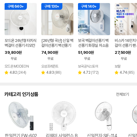
구매 640+
구매 130+
구매 140+
모드온 26년형 터치식
[26년형 국산] 신일 벽
보국 벽걸이선풍기 벽
비스카 16인치 
벽걸이 선풍기 리모컨
걸이선풍기 벽선풍기
선풍기 화장실 저소음
걸이 선풍기 팬
가정용 업소용 사무실
화장실 저소음 가정용
가정용 거실
이터 5엽날개 
39,800
74,900
51,900
27,500
원
원
원
원
거실 40cm 화이트실
전 리모컨 VK-
무료
무료
무료
무료
버
W
모드온 MODEON
오성프레즌트
보국공식스토어
보랄
리
리
리
리
4.82
(
244
)
4.83
(
86
)
4.72
(
172
)
4.74
(
85
)
별
별
별
별
뷰
뷰
뷰
뷰
점
점
점
점
수
수
수
수
카테고리 인기상품
전체보기
한일전기 FW-602
리웨이 사일런스 B
신일전자 SIF-114
신일전