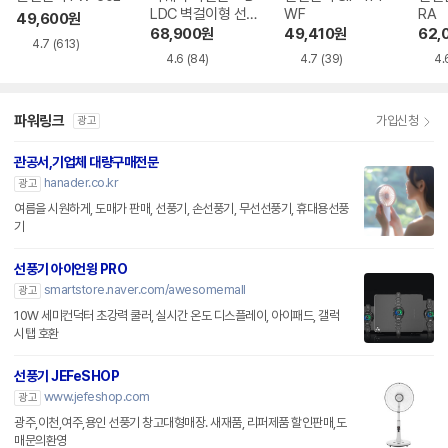
LDC 벽걸이형 선풍
WF
RA
49,600
원
기 2세대
68,900
원
49,410
원
62,
4.7
(613)
4.6
(84)
4.7
(39)
4.
파워링크
가입신청
광고
관공서,기업체 대량구매전문
hanader.co.kr
광고
여름을 시원하게, 도매가 판매, 선풍기, 손선풍기, 무선선풍기, 휴대용선풍
기
선풍기 아이언윙 PRO
smartstore.naver.com/awesomemall
광고
10W 세미컨덕터 초강력 쿨러, 실시간 온도 디스플레이, 아이패드, 갤럭
시탭 호환
선풍기 JEFeSHOP
www.jefeshop.com
광고
광주,이천,여주,용인 선풍기 창고대형매장. 새재품, 리퍼제품 할인판매,도
매문의환영