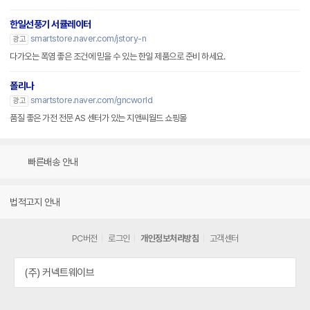
한일선풍기 서큘레이터
smartstore.naver.com/jstory-n
광고
다가오는 폭염 좋은 조건에 믿을 수 있는 한일 제품으로 준비 하세요.
폴리나
smartstore.naver.com/gncworld
광고
품질 좋은 가전 전문 AS 센터가 있는 지앤씨월드 쇼핑몰
빠른배송 안내
법적고지 안내
PC버전
로그인
개인정보처리방침
고객센터
(주) 커넥트웨이브