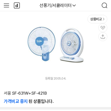
본문 바로가기
다
다나와
선풍기/서큘레이터
사
검
나
이
색
와
드
메
메
상품비교
인
뉴
관
심
공
유
등록월 2005.04.
서웅 SF-631W+SF-421B
가격비교 중지
된 상품입니다.