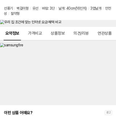
선풍기
/
벽걸이형
/
유선
/
바람: 3단
/
날개
:
40cm(16인치)
/
3엽날개
/
안전
성
/
절약형
메뉴 네비게이션
요약정보
가격비교
상품정보
의견/리뷰
연관상품
이런 상품 어때요?
광고