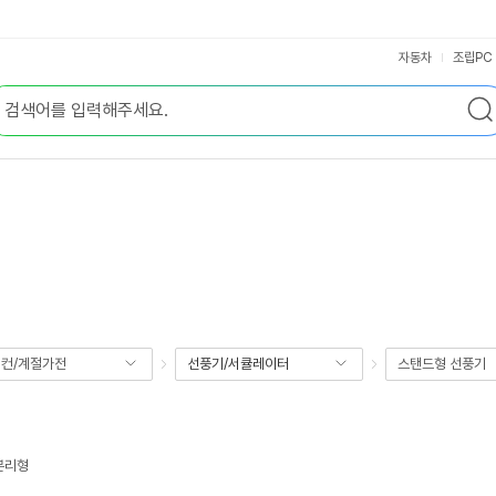
자동차
조립PC
컨/계절가전
선풍기/서큘레이터
스탠드형 선풍기
분리형