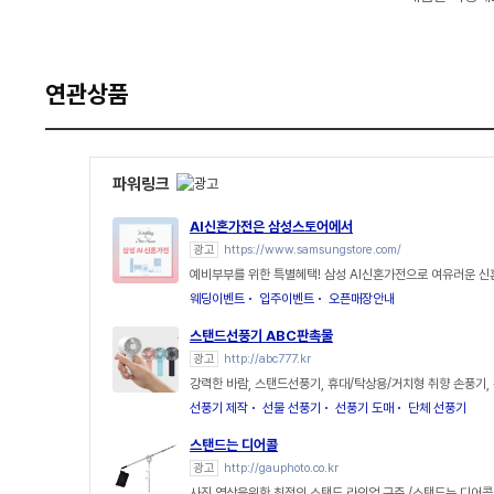
연관상품
파워링크
AI신혼가전은 삼성스토어에서
광고
https://www.samsungstore.com/
예비부부를 위한 특별혜택! 삼성 AI신혼가전으로 여유러운 
웨딩이벤트
입주이벤트
오픈매장안내
스탠드선풍기 ABC판촉물
광고
http://abc777.kr
강력한 바람, 스탠드선풍기, 휴대/탁상용/거치형 취향 손풍기,
선풍기 제작
선물 선풍기
선풍기 도매
단체 선풍기
스탠드는 디어콜
광고
http://gauphoto.co.kr
사진,영상을위한 최적의 스탠드 라인업 구축 /스탠드는 디어