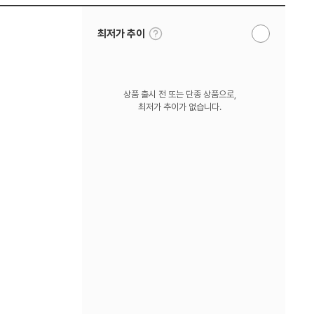
툴
최저가 추이
알
팁
림
보
받
기
기
상품 출시 전 또는 단종 상품으로,
최저가 추이가 없습니다.