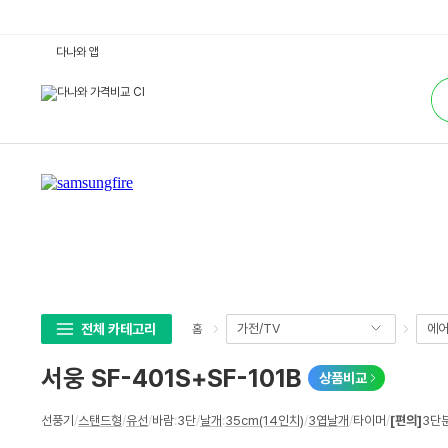
서
다나와 앱
웅
S
통
F
합
-
검
4
색
0
1
S
+
S
F
-
1
0
1
B
:
다
나
와
전체 카테고리
가전/TV
에어
홈
가
격
비
서웅 SF-401S+SF-101B
상품비교
교
상
선풍기
/
스탠드형
/
유선
/
바람
:
3단
/
날개
:
35cm(14인치)
/
3엽날개
/
타이머
/
[편의]
3단
세
스