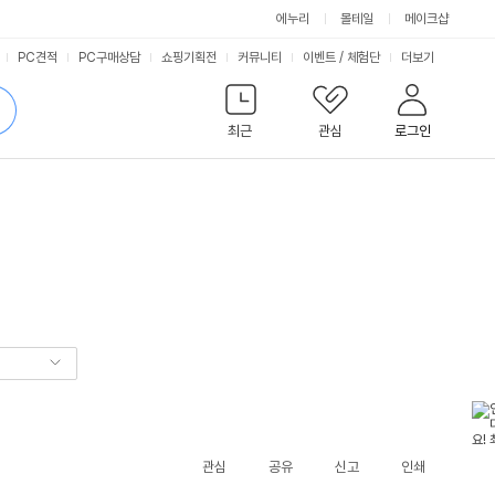
에누리
몰테일
메이크샵
서
PC견적
PC구매상담
쇼핑기획전
커뮤니티
이벤트
/
체험단
더보기
비
검
색
최근
관심
로그인
스
관심
공유
신고
인쇄