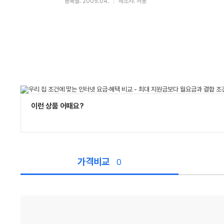
등록월: 2005.04.
제조사: 서웅
이런 상품 어때요?
가격비교
0
가
격
비
교