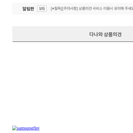
알림판
[※필독][주의사항] 상품의견 서비스 이용시 유의해 주세요
알림
잦은 오류, PC속도 잡자! PC안정화 위해 이건 꼭!
알림
다나와 상품의견