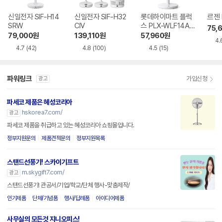
신일전자 SIF-H14
신일전자 SIF-H32
롯데하이마트 플럭
르젠 
SRW
CIV
스 PLX-WLF14AB
75,
WH
79,000
원
139,110
원
57,960
원
4.
4.7
(42)
4.8
(100)
4.5
(15)
파워링크
가입신청
광고
파세코 제품은 혜성코리아
hskorea7.com/
광고
파세코 제품을 취급하고 있는 혜성코리아 쇼핑몰입니다.
정부지원문의
제품견적문의
정부지원목록
스탠드선풍기! 스카이기프트
m.skygift7.com/
광고
스탠드선풍기! 관공서/기업/학교/단체 행사-맞춤제작/
인기제품
단체/기념품
행사/답례품
아이디어제품
사무실의 모든것 지니오피스!