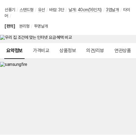
선풍기
/
스탠드형
/
유선
/
바람
:
3단
/
날개
:
40cm(16인치)
/
3엽날개
/
타이
머
/
[편의]
분리형
/
투명날개
메뉴 네비게이션
요약정보
가격비교
상품정보
의견/리뷰
연관상품