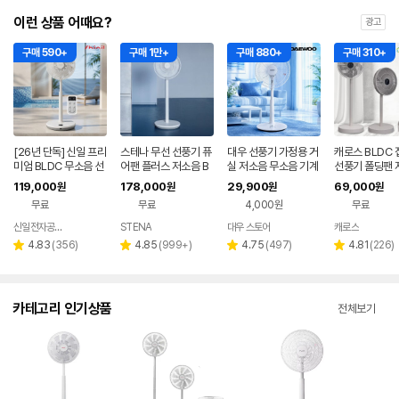
이런 상품 어때요?
광고
구매 590+
구매 1만+
구매 880+
구매 310+
[26년 단독] 신일 프리
스테나 무선 선풍기 퓨
대우 선풍기 가정용 거
캐로스 BLDC
미엄 BLDC 무소음 선
어팬 플러스 저소음 B
실 저소음 무소음 기계
선풍기 폴딩팬 
풍기 35cm 서큘레이
LDC 가정용 아기 신생
식 조용한 스탠드 시원
무소음 가정용 
119,000
178,000
29,900
69,000
원
원
원
원
터 아이보리
아
한 원룸 5엽 35cm
리모컨
무료
무료
4,000원
무료
신일전자공식인증 베스트바이
STENA
대우 스토어
캐로스
네이버
페이
리
리
리
리
4.83
(
356
)
4.85
(
999+
)
4.75
(
497
)
4.81
(
226
)
별
별
별
별
뷰
뷰
뷰
뷰
점
점
점
점
수
수
수
수
카테고리 인기상품
전체보기