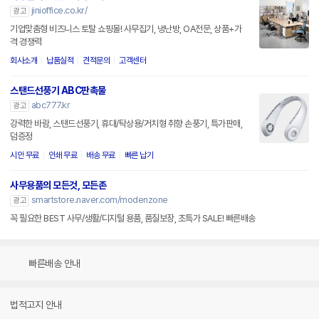
jinioffice.co.kr/
광고
기업맞춤형 비즈니스 토탈 쇼핑몰! 사무집기, 냉난방, OA전문, 상품+가
격 경쟁력
회사소개
납품실적
견적문의
고객센터
스탠드선풍기 ABC판촉물
abc777.kr
광고
강력한 바람, 스탠드선풍기, 휴대/탁상용/거치형 취향 손풍기, 특가판매,
덤증정
시안 무료
인쇄 무료
배송 무료
빠른 납기
사무용품의 모든것, 모든존
smartstore.naver.com/modenzone
광고
꼭 필요한 BEST 사무/생활/디지털 용품, 품질보장, 초특가 SALE! 빠른배송
빠른배송 안내
법적고지 안내