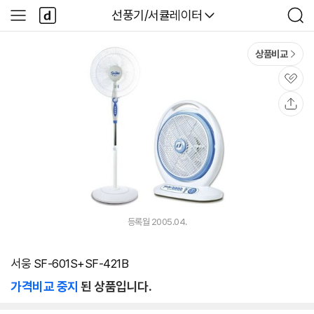
본문 바로가기
다
다나와
선풍기/서큘레이터
사
검
나
이
색
와
드
메
메
상품비교
인
뉴
관
심
공
유
등록월 2005.04.
서웅 SF-601S+SF-421B
가격비교 중지
된 상품입니다.