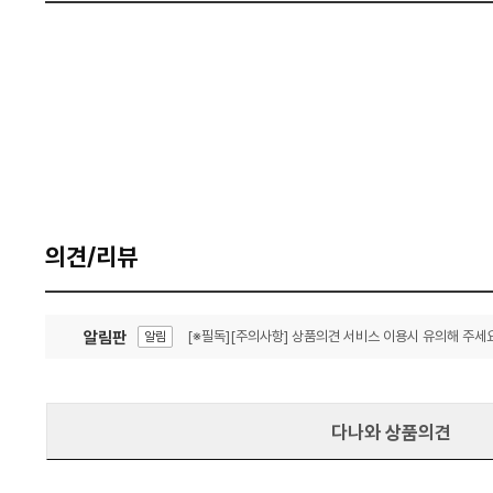
의견/리뷰
알림판
[※필독][주의사항] 상품의견 서비스 이용시 유의해 주세요
알림
잦은 오류, PC속도 잡자! PC안정화 위해 이건 꼭!
알림
다나와 상품의견