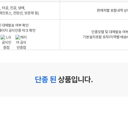
 타공, 진공, 냉매,
판매처별 포함내역 상
레인호스, 전원선, 보온재 등)
 대체발송 여부 확인
페이지 공식인증 마크 확인
단종모델 및 대체발송 여부
기본설치포함 유무/지역별 배송
단종 된
상품입니다.