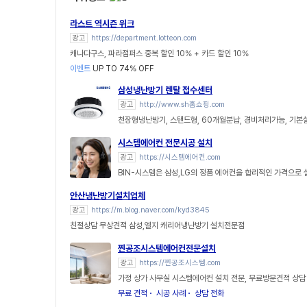
라스트 역시즌 위크
광고
https://department.lotteon.com
캐나다구스, 파라점퍼스 중복 할인 10% + 카드 할인 10%
이벤트
UP TO 74% OFF
삼성냉난방기 렌탈 접수센터
광고
http://www.sh홈쇼핑.com
천장형냉난방기, 스탠드형, 60개월분납, 경비처리가능, 기
시스템에어컨 전문시공 설치
광고
https://시스템에어컨.com
BIN-시스템은 삼성,LG의 정품 에어컨을 합리적인 가격으로
안산냉난방기설치업체
광고
https://m.blog.naver.com/kyd3845
친절상담 무상견적 삼성,엘지 캐리어냉난방기 설치전문점
찐공조시스템에어컨전문설치
광고
https://찐공조시스템.com
가정 상가 사무실 시스템에어컨 설치 전문, 무료방문견적 상담
무료 견적
시공 사례
상담 전화