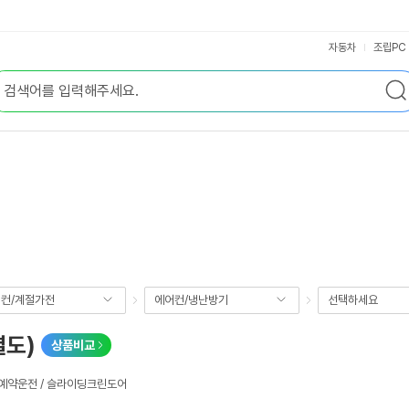
자동차
조립PC
컨/계절가전
에어컨/냉난방기
선택하세요
별도)
상품비교
/ 예약운전 / 슬라이딩크린도어