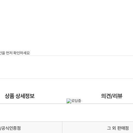
상품 상세정보
의견/리뷰
/공식인증점
그 외 판매점