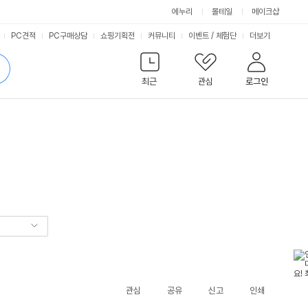
에누리
몰테일
메이크샵
서
PC견적
PC구매상담
쇼핑기획전
커뮤니티
이벤트
/
체험단
더보기
비
검
색
최근
관심
로그인
스
관심
공유
신고
인쇄