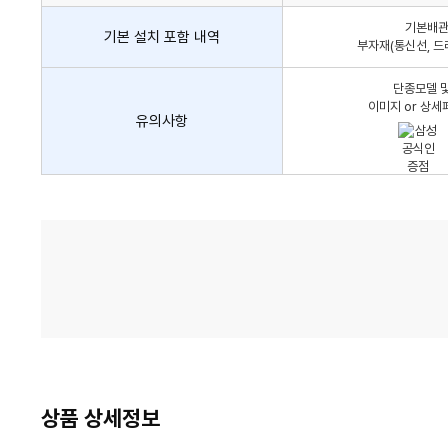
어
기본배관,
컨
기본 설치 포함 내역
부자재(통신선, 드
설
치
단종모델 및
비
이미지 or 상세
유의사항
가
격
비
교
상품 상세정보