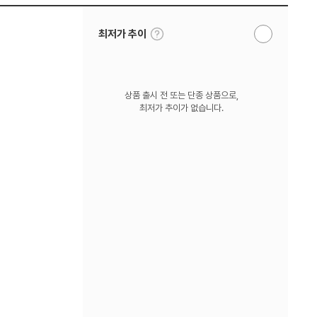
툴
최저가 추이
알
팁
림
보
받
기
기
상품 출시 전 또는 단종 상품으로,
최저가 추이가 없습니다.