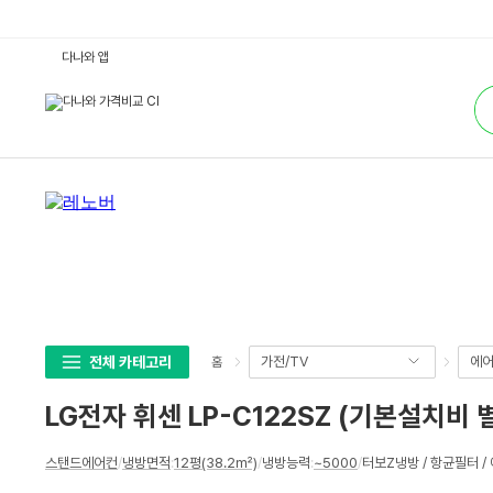
L
다나와 앱
G
전
통
자
합
휘
검
센
색
L
P
-
C
1
2
2
S
Z
(기
본
설
치
비
별
전체 카테고리
가전/TV
에어
홈
도)
:
다
LG전자 휘센 LP-C122SZ (기본설치비 
나
와
가
상
격
스탠드에어컨
/
냉방면적
:
12평(38.2㎡)
/
냉방능력
:
~5000
/
터보Z냉방 / 항균필터 
세
비
교
스