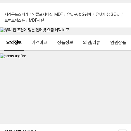
서라운드스피커
/
인클로저재질
:
MDF
/
유닛구성
:
2웨이
/
유닛개수
: 3유닛
/
트랙트릭스혼
/
MDF재질
메뉴 네비게이션
요약정보
가격비교
상품정보
의견/리뷰
연관상품