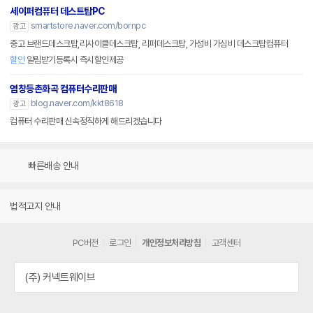
세이퍼컴퓨터 데스트탑PC
smartstore.naver.com/bornpc
광고
중고 브랜드데스크탑,리사이클데스크탑, 리퍼데스크탑, 가성비 가심비 데스크탑컴퓨터
할인
알림받기등록시 즉시할인제공
염창등촌화곡 컴퓨터수리판매
blog.naver.com/kkt8618
광고
컴퓨터 수리판매 신속정직하게 해드리겠습니다
빠른배송 안내
법적고지 안내
PC버전
로그인
개인정보처리방침
고객센터
(주) 커넥트웨이브