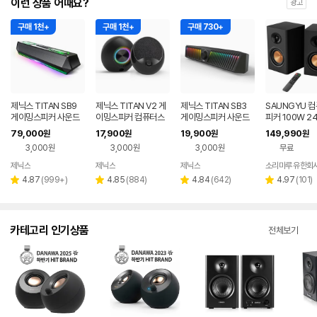
이런 상품 어때요?
광고
구매 1천+
구매 1천+
구매 730+
제닉스 TITAN SB9
제닉스 TITAN V2 게
제닉스 TITAN SB3
SAUNGYU 
게이밍스피커 사운드
이밍스피커 컴퓨터스
게이밍스피커 사운드
피커 100W 24
바 컴퓨터스피커
피커
바 컴퓨터스피커
디오 2채널 PC
79,000
17,900
19,900
149,990
원
원
원
원
블루투스 연결
3,000원
3,000원
3,000원
무료
제닉스
제닉스
제닉스
소리마루 유한회
네이버
네이버
네이버
페이
페이
페이
리
리
리
리
4.87
(
999+
)
4.85
(
884
)
4.84
(
642
)
4.97
(
101
)
별
별
별
별
뷰
뷰
뷰
뷰
점
점
점
점
수
수
수
수
카테고리 인기상품
전체보기