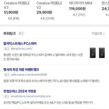
Creative PEBBLE
Creative PEBBLE
에디파이어 MR4
캔스톤
V3
V2
119,000
원
24,
51,900
원
29,900
원
4.7
(707)
4.
4.8
(816)
4.8
(1,035)
파워링크
가입신청
광고
알리익스프레스 PC스피커
aliexpress.com/
광고
풍성한 사운드를 원해요? PC스피커 검색하고 알리에서 내게 맞는 사운
드 찾아보세요
행사의 최강 의왕 이벤트뱅크
cafe.naver.com/event4989
광고
음향 조명 무대 특수효과 트러스레이어 밴드악기 LED영상 행사용품 노래방기기&밴드
한컴오피스 2024 가정용
smartstore.naver.com/sbcore
광고
포인트적립/PC,노트북 설치/이메일 또는 MLP 또는 USB 발송/게임용 주변기기