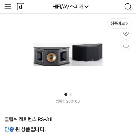
본문 바로가기
다
다나와
HIFI/AV스피커
사
검
나
이
색
와
드
메
메
상품비교
인
뉴
관
심
공
유
1
2
등록월 2001.06.
클립쉬 레퍼런스 RS-3 II
단종
된 상품입니다.