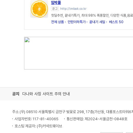
임박몰
광고
http://imbak.co.kr
핫딜추천, 끝내기특가, 최대 98% 폭풍할인, 다양한 식품,음료
전체 상품
만원이하특가
끝내기 세일
베스트 50
공지
다나와 사칭 사이트 주의 안내
주소 (우) 08510 서울특별시 금천구 벚꽃로 298, 17층(가산동, 대륭포스트타워6
사업자번호: 117-81-40065
통신판매업: 제2024-서울금천-0848호
호스팅 제공자: (주)커넥트웨이브