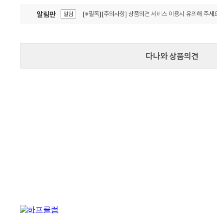
알림판
[※필독][주의사항] 상품의견 서비스 이용시 유의해 주세요
알림
잦은 오류, PC속도 잡자! PC안정화 위해 이건 꼭!
알림
다나와 상품의견