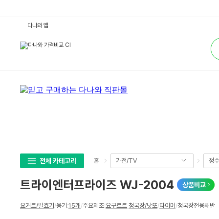
트
다나와 앱
라
이
통
엔
합
터
검
프
색
라
이
즈
W
J
-
2
0
0
4
:
다
나
와
가
전체 카테고리
가전/TV
정수
홈
격
비
교
트라이엔터프라이즈 WJ-2004
상품비교
상
요거트/발효기
/
용기
:
15개
/
주요제조
:
요구르트
,
청국장/낫또
/
타이머
/
청국장전용채반
세
스