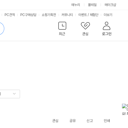
에누리
몰테일
메이크샵
서
PC견적
PC구매상담
쇼핑기획전
커뮤니티
이벤트
/
체험단
더보기
비
검
색
최근
관심
로그인
스
기
관심
공유
신고
인쇄