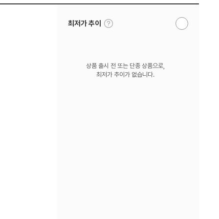
툴
최저가 추이
알
팁
림
보
받
기
기
상품 출시 전 또는 단종 상품으로,
최저가 추이가 없습니다.