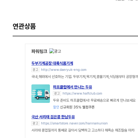
연관상품
파워링크
두부기계공장 대륙식품기계
광고
http://www.daeryuk-eng.com
국내,해외에서 선호하는 기업. 두부기계,묵기계,콩물기계,식당용부터 공장형
하프클럽에서 만나는 두유
광고
https://www.halfclub.com
두유 준비도 하프클럽에서! 무료배송으로 빠르게 만나보세요
할인
신규회원 35% 웰컴쿠폰
국산 서리태 검은콩 한남두유
광고
https://smartstore.naver.com/hannamunion
서리태 콩껍질까지 통째로 갈아서 담백하고 고소하다 해죽순 해조칼슘 마카