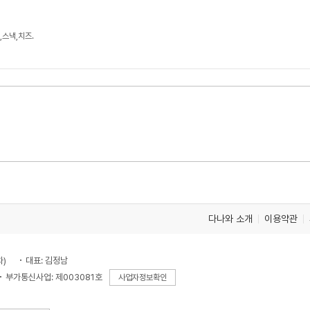
,스낵,치즈.
다나와 소개
이용약관
차)
대표: 김정남
부가통신사업: 제003081호
사업자정보확인