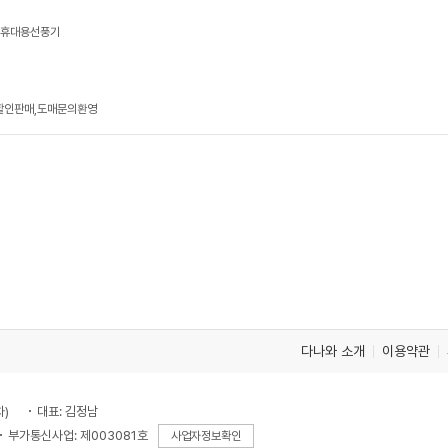
, 휴대용선풍기
 할인판매,도매문의환영
다나와 소개
이용약관
차)
대표: 김정남
부가통신사업: 제003081호
사업자정보확인