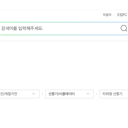
자동차
조립PC
컨/계절가전
선풍기/서큘레이터
타워형 선풍기