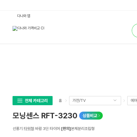
모
다나와 앱
닝
센
통
스
합
R
검
F
색
T
-
3
2
3
0
:
다
나
와
가
격
비
교
전체 카테고리
가전/TV
에어
홈
모닝센스 RFT-3230
상품비교
상
선풍기
/
타워형
/
바람
:
3단
/
타이머
/
[편의]
본체분리조립형
세
스