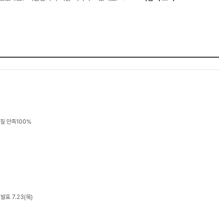
품질 만족100%
표 7.23(목)