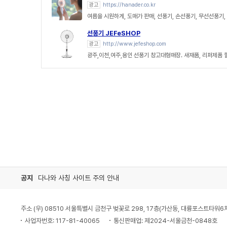
광고
https://hanader.co.kr
여름을 시원하게, 도매가 판매, 선풍기, 손선풍기, 무선선풍기
선풍기 JEFeSHOP
광고
http://www.jefeshop.com
광주,이천,여주,용인 선풍기 창고대형매장. 새재품, 리퍼제품
공지
다나와 사칭 사이트 주의 안내
주소 (우) 08510 서울특별시 금천구 벚꽃로 298, 17층(가산동, 대륭포스트타워6
사업자번호: 117-81-40065
통신판매업: 제2024-서울금천-0848호