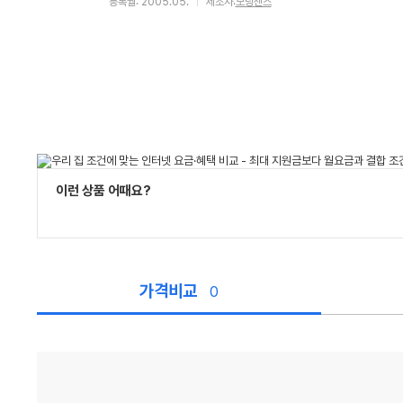
등록월: 2005.05.
제조사:
모닝센스
이런 상품 어때요?
가격비교
0
가
격
비
교