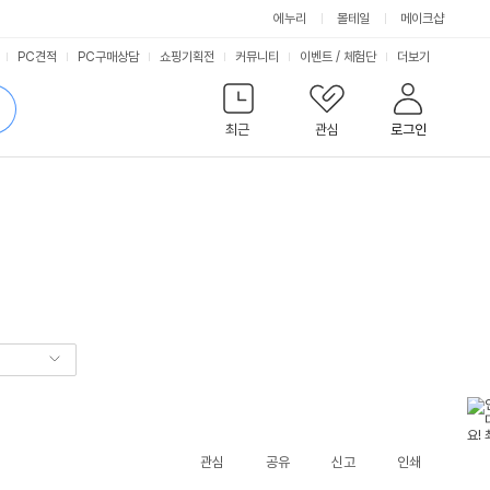
에누리
몰테일
메이크샵
서
PC견적
PC구매상담
쇼핑기획전
커뮤니티
이벤트
/
체험단
더보기
비
검
색
최근
관심
로그인
스
관심
공유
신고
인쇄