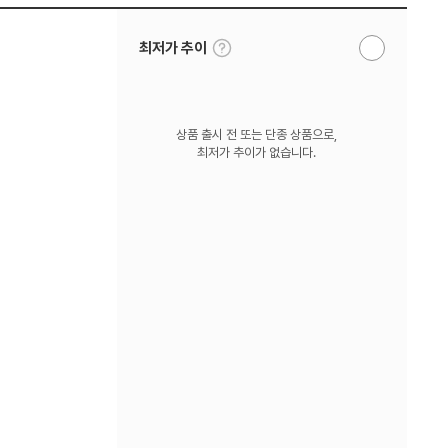
툴
최저가 추이
알
팁
림
보
받
기
기
상품 출시 전 또는 단종 상품으로,
최저가 추이가 없습니다.