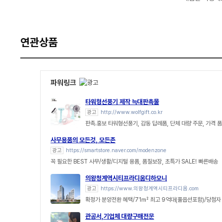
연관상품
파워링크
타워형선풍기 제작 늑대판촉물
광고
http://www.wolfgift.co.kr
판촉.홍보 타워형선풍기, 감동 답례품, 단체 대량 주문, 가격 
사무용품의 모든것, 모든존
광고
https://smartstore.naver.com/modenzone
꼭 필요한 BEST 사무/생활/디지털 용품, 품질보장, 초특가 SALE! 빠른배송
의왕청계역시티프라디움디하모니
광고
https://www.의왕청계역시티프라디움.com
확정가 분양전환 혜택/71㎡ 최고 9억대(풀옵션포함)/당첨자 발
관공서,기업체 대량구매전문