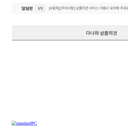
알림판
[※필독][주의사항] 상품의견 서비스 이용시 유의해 주세요
알림
잦은 오류, PC속도 잡자! PC안정화 위해 이건 꼭!
알림
다나와 상품의견