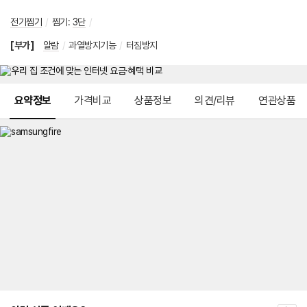
전기찜기
/
찜기
:
3단
/
[부가]
알람
/
과열방지기능
/
터짐방지
메뉴 네비게이션
요약정보
가격비교
상품정보
의견/리뷰
연관상품