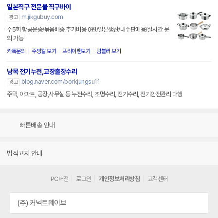
일본직구 전문몰 직구바이
m.jikgubuy.com
광고
주5회 항공운송/묶음배송 추가비용 0원/일본생산/내수판매용/실시간 문
의 가능
카톡문의
주방칼 보기
프라이팬보기
텀블러 보기
남목 전기누전,고장출장수리
blog.naver.com/porkjungsu11
광고
주택, 아파트, 공장,사무실 등 누전수리, 조명수리, 전기수리, 전기안전관리 대행
빠른배송 안내
법적고지 안내
PC버전
로그인
개인정보처리방침
고객센터
(주) 커넥트웨이브