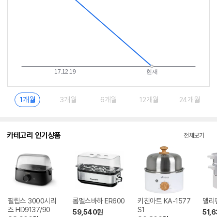
1개월
3개월
6개월
12개월
24개월
카테고리 인기상품
전체보기
필립스 3000시리
롬멜스바하 ER600
키친아트 KA-1577
델리팬
즈 HD9137/90
S1
59,540
원
51,