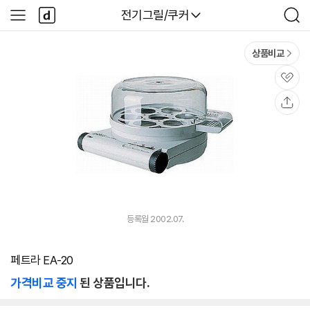
본문 바로가기
다
다나와
전기그릴/쿠커
사
검
나
이
색
와
드
메
메
상품비교
인
뉴
관
심
공
유
등록월 2002.07.
페트라 EA-20
가격비교 중지
된 상품입니다.