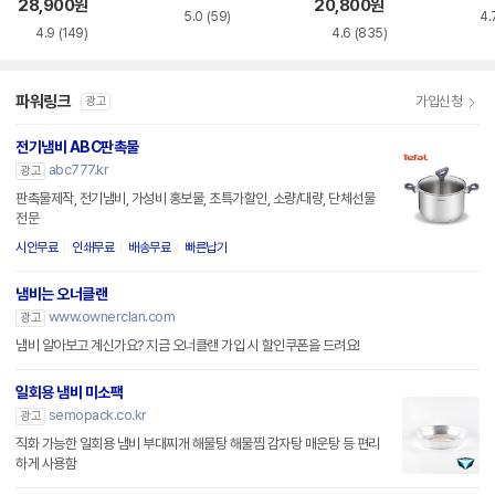
28,900
원
20,800
원
5.0
(59)
4.
4.9
(149)
4.6
(835)
파워링크
가입신청
광고
전기냄비 ABC판촉물
abc777.kr
광고
판촉물제작, 전기냄비, 가성비 홍보물, 초특가할인, 소량/대량, 단체선물
전문
시안무료
인쇄무료
배송무료
빠른납기
냄비는 오너클랜
www.ownerclan.com
광고
냄비 알아보고 계신가요? 지금 오너클랜 가입 시 할인쿠폰을 드려요!
일회용 냄비 미소팩
semopack.co.kr
광고
직화 가능한 일회용 냄비 부대찌개 해물탕 해물찜 감자탕 매운탕 등 편리
하게 사용함