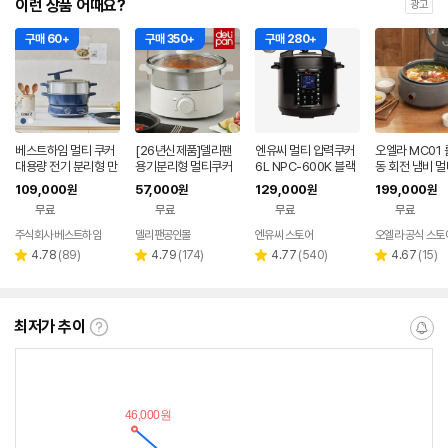
이런 상품 어때요?
광고
구매 60+
구매 350+
구매 280+
베스트하임 멀티 쿠커
[26년신제품]델리팬
엔유씨 멀티 압력쿠커
오엘라 MC01 
대용량 전기 분리형 만
용기분리형 멀티쿠커
6L NPC-600K 블랙
동 회전 냄비 
능 스텐 전골 냄비 찜기
전기그릴 찜기 전기냄
전기쿠커
109,000
57,000
129,000
199,000
원
원
원
원
ESR-TG60
비 핫플레이트 DEL-M
무료
무료
무료
무료
C3
주식회사 베스트하임
델리팬공인몰
엔유씨 스토어
오엘라 공식 스토
네이버
페이
리
리
리
리
4.78
(
89
)
4.79
(
174
)
4.77
(
540
)
4.67
(
15
)
별
별
별
별
뷰
뷰
뷰
뷰
점
점
점
점
수
수
수
수
최저가 추이
최
알
저
림
가
받
추
는
이
중
란?