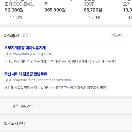
조기 OCC-BM900
든
300IF
요거 
SV
9SC
92,380
원
365,000
원
65,720
원
13,
4.4
(30)
4.6
(14)
4.
파워링크
가입신청
광고
두부기계공장 대륙식품기계
www.daeryuk-eng.com
광고
국내및 해외에서 신뢰하는기업, 두부기계, 묵기계, 콩나물재배기, 두유기계 주문제작
국산 서리태 검은콩 한남두유
smartstore.naver.com/hannamunion
광고
서리태 콩껍질까지 통째로 갈아서 담백하고 고소하다 해죽순 해조칼슘 마카
빠른배송 안내
법적고지 안내