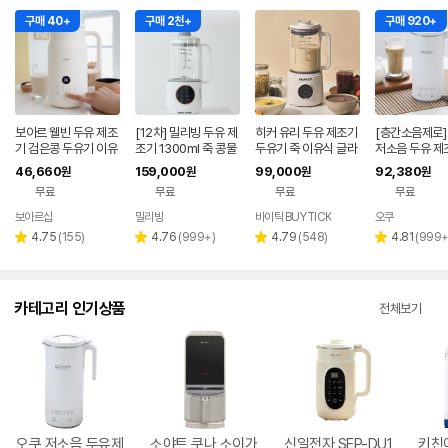
구매 40+
구매 2천+
구매 920+
보아르 웰빈 두유 제조
[12차] 밀리빙 두유 제
히커 유리 두유 제조기
[층간소음제로]
기 검은콩 두유기 이유
조기 1300ml 죽 콩물
두유기 죽 이유식 글라
저소음 두유 제
식 만드는 기계 가정용
두유기 이유식 메이커
스 메이커 대용량 1.5L
거트 OCC-BM
46,660
159,000
99,000
92,380
원
원
원
원
죽 두부 콩물 메이커
무료
무료
무료
무료
보아르샵
밀리빙
바이틱 BUYTICK
오쿠
네이버
네이버
페이
페이
리
리
리
리
4.75
(
155
)
4.76
(
999+
)
4.79
(
548
)
4.81
(
999
별
별
별
별
뷰
뷰
뷰
뷰
점
점
점
점
수
수
수
수
카테고리 인기상품
전체보기
오쿠 저소음 두유제
소야트 쿠나 소이가
신일전자 SEP-DU1
키친