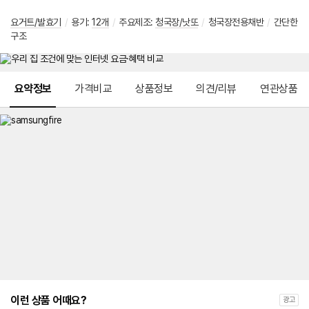
요거트/발효기
/
용기:
12개
/
주요제조:
청국장/낫또
/
청국장전용채반
/
간단한
구조
메뉴 네비게이션
요약정보
가격비교
상품정보
의견/리뷰
연관상품
이런 상품 어때요?
광고