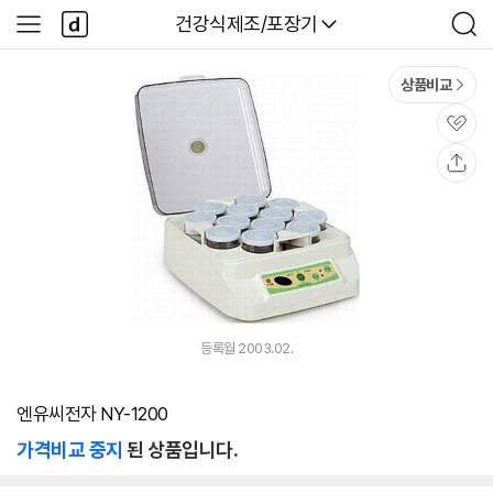
본문 바로가기
다
다나와
건강식제조/포장기
사
검
나
이
색
와
드
메
메
상품비교
인
뉴
관
심
공
유
등록월 2003.02.
엔유씨전자 NY-1200
가격비교 중지
된 상품입니다.