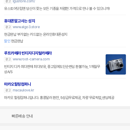
lgustore.com/
광고
유스토어닷컴엔 당신이 찾는 모든 기종을 저렴한 가격으로 만나 볼 수 있으니까!
휴대폰알고사는 성지
www.algo3.store
광고
현금완납 부가없는 카드없는 온라인휴대폰성지
할인
현금완납
루트카메라 빈티지디지털카메라
www.root-camera.com
광고
빈티지 디카 최댜판매 최댜보유, 중고임에도단순변심 환불가능, 1개월무
상A/S
마카오힐링컴퍼니
macaulove.kr
광고
마카오 힐링컴퍼니입니다. 홍콩달러 환전, 5성급무료제공, 차량 무료픽업,샌딩제공
빠른배송 안내