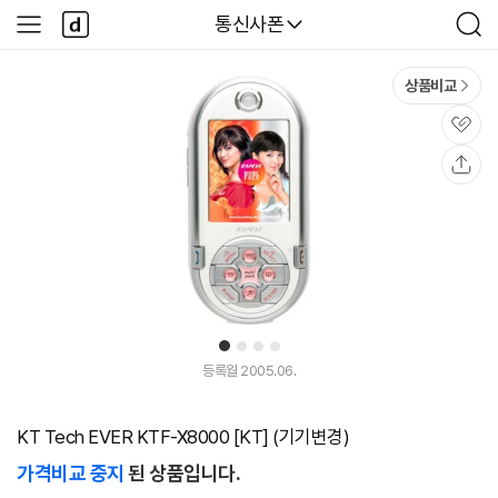
본문 바로가기
다
다나와
통신사폰
사
검
나
이
색
와
드
메
메
상품비교
인
뉴
관
심
공
유
1
2
3
4
등록월 2005.06.
KT Tech EVER KTF-X8000 [KT] (기기변경)
가격비교 중지
된 상품입니다.