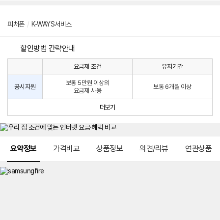
피처폰
/
K-WAYS서비스
할인방법 간략안내
요금제 조건
유지기간
통
통
신
보통 5만원 이상의
사
신
공시지원
보통 6개월 이상
요금제 사용
할
사
인
공
더보기
방
시
법
지
원
및
메뉴 네비게이션
선
요약정보
가격비교
상품정보
의견/리뷰
연관상품
택
약
정
주
적
용
요
금