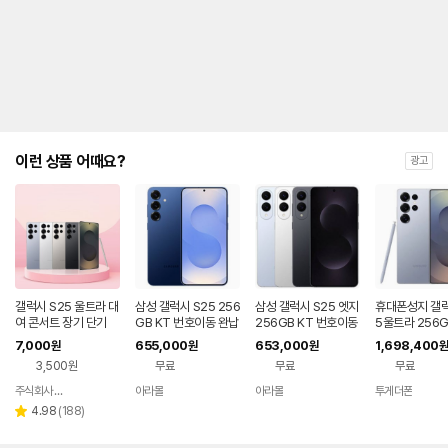
제
안
내
및
유
지
해
야
되
는
이런 상품 어때요?
광고
대
략
적
인
기
간
을
안
내
갤럭시 S25 울트라 대
삼성 갤럭시 S25 256
삼성 갤럭시 S25 엣지
휴대폰성지 갤
를
여 콘서트 장기 단기
GB KT 번호이동 완납
256GB KT 번호이동
5울트라 256G
80요금제
완납 80요금제
T 기기변경
나
7,000
655,000
653,000
1,698,400
원
원
원
원
타
3,500원
무료
무료
무료
내
는
주식회사 폰빌리지
아라몰
아라몰
투게더폰
네이버
표
페이
리
4.98
(
188
)
별
입
뷰
점
니
수