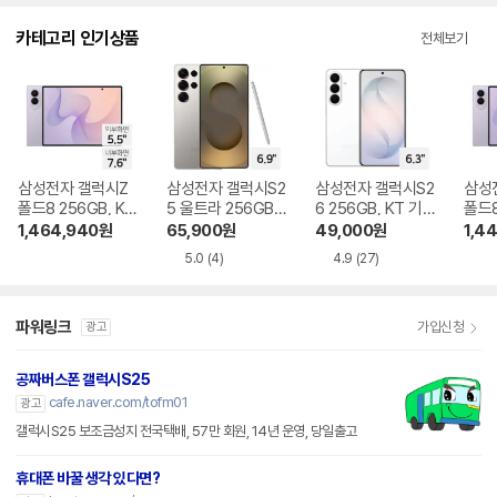
다.
카테고리 인기상품
전체보기
삼성전자 갤럭시Z
삼성전자 갤럭시S2
삼성전자 갤럭시S2
삼성
폴드8 256GB, KT
5 울트라 256GB,
6 256GB, KT 기기
폴드8
기기변경 완납
KT 번호이동 완납
변경 완납
번호
1,464,940
원
65,900
원
49,000
원
1,4
5.0
(4)
4.9
(27)
파워링크
가입신청
광고
공짜버스폰 갤럭시S25
cafe.naver.com/tofm01
광고
갤럭시S25 보조금성지 전국택배, 57만 회원, 14년 운영, 당일출고
휴대폰 바꿀 생각 있다면?