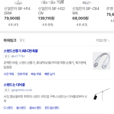
신일전자 SIF-H14
신일전자 SIF-H32
신일전자 SIF-C84
르젠 
SRW
CIV
WK
75,
79,000
원
139,110
원
68,000
원
4.
4.8
(41)
4.8
(99)
4.8
(43)
파워링크
가입신청
광고
스탠드선풍기 ABC판촉물
abc777.kr
광고
강력한 바람, 스탠드선풍기, 휴대/탁상용/거치형 취향 손풍기, 특가판매,
덤증정
시안 무료
인쇄 무료
배송 무료
빠른 납기
스탠드는 디어콜
gauphoto.co.kr
광고
사진,영상을위한 최적의 스탠드 라인업 구축 /스탠드는 디어콜로부터 시
작
C스탠드
붐스탠드
콤보스탠드
윈드업스탠드