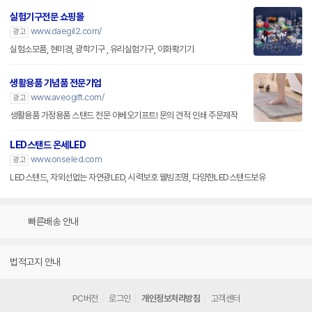
실험기구전문 쇼핑몰
www.daegil2.com/
광고
실험소모품, 현미경, 광학기구 , 유리실험기구, 이화확기기
생활용품 기념품 전문기업
www.aveogift.com/
광고
생활용품 가정용품 스탠드 전문 아베오기프트! 문의 견적 인쇄 주문제작
LED스탠드 온세LED
www.onseled.com
광고
LED스탠드, 자외선없는 자연광LED, 시력보호 웰빙조명, 다양한LED스탠드보유
빠른배송 안내
법적고지 안내
PC버전
로그인
개인정보처리방침
고객센터