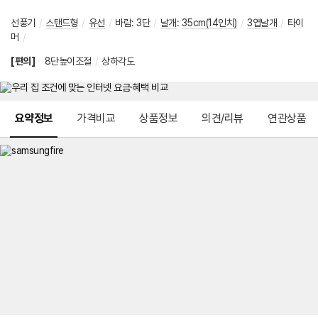
선풍기
/
스탠드형
/
유선
/
바람
:
3단
/
날개
:
35cm(14인치)
/
3엽날개
/
타이
머
/
[편의]
8단높이조절
/
상하각도
메뉴 네비게이션
요약정보
가격비교
상품정보
의견/리뷰
연관상품