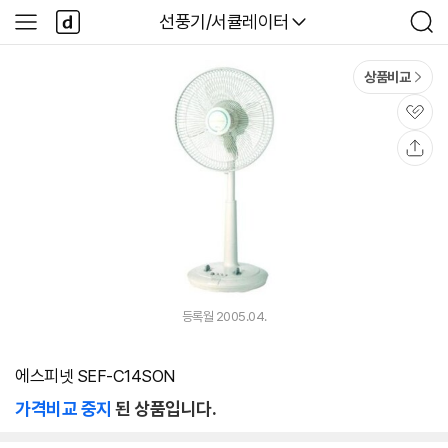
본문 바로가기
다
다나와
선풍기/서큘레이터
사
검
나
이
색
와
드
메
메
상품비교
인
뉴
관
심
공
유
등록월 2005.04.
에스피넷 SEF-C14SON
가격비교 중지
된 상품입니다.