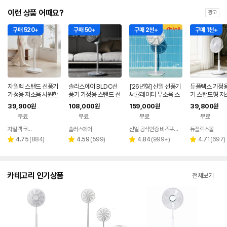
이런 상품 어때요?
광고
구매 520+
구매 50+
구매 2천+
구매 1천+
자일렉 스탠드 선풍기
솔러스에어 BLDC선
[26년형] 신일 선풍기
듀플렉스 가정용
가정용 저소음 시원한
풍기 가정용 스탠드 선
써큘레이터 무소음 스
기 스탠드형 저
사무실 리모컨 써큘레
풍기 사무실 무소음
탠드 BLDC 서큘레이
모컨 원룸 거실
39,900
108,000
159,000
39,800
원
원
원
원
이터 ZL-224RC
터 저소음
무료
무료
무료
무료
자일렉 코리아
솔러스에어
신일 공식인증 비즈포비즈
듀플렉스몰
네이버
네이버
페이
페이
리
리
리
리
4.75
(
884
)
4.59
(
599
)
4.84
(
999+
)
4.71
(
697
)
별
별
별
별
뷰
뷰
뷰
뷰
점
점
점
점
수
수
수
수
카테고리 인기상품
전체보기