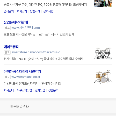
중고 사무가구, 가전, 에어컨, PC, 700평 창고형 대형매장 드럼세탁기
견적문의
회사소개
납품사례
공지사항
산업용세탁기판매
www.세탁기판매.com
광고
호텔 모텔 세탁전문 세탁장비 로라 폴다 세탁기 건조기 판매
메이크뮤직
smartstore.naver.com/makemusic
광고
전자드럼 EFNOTE (이에프노트) 국내 총판 / 다이얼튠 국내 수입사
야마하 공식대리점 서린악기
www.drumland.co.kr
광고
다양한 드럼,전자드럼,타악기 낙원상가 전시매장
회사안내
어쿠스틱드럼
전자드럼
상품문의
빠른배송 안내