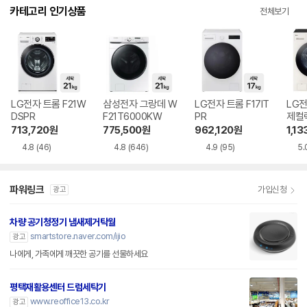
카테고리 인기상품
전체보기
LG전자 트롬 F21W
삼성전자 그랑데 W
LG전자 트롬 F17IT
LG전
DSPR
F21T6000KW
PR
제컬렉
713,720
원
775,500
원
962,120
원
1,13
4.8
(46)
4.8
(646)
4.9
(95)
5.
파워링크
가입신청
광고
차량 공기청정기 냄새제거탁월
smartstore.naver.com/ijio
광고
나에게, 가족에게 깨끗한 공기를 선물하세요
평택재활용센터 드럼세탁기
www.reoffice13.co.kr
광고