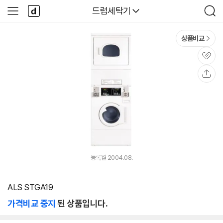
본문 바로가기
다
다나와
드럼세탁기
사
검
나
이
색
와
드
메
메
상품비교
인
뉴
관
심
공
유
등록월 2004.08.
ALS STGA19
가격비교 중지
된 상품입니다.