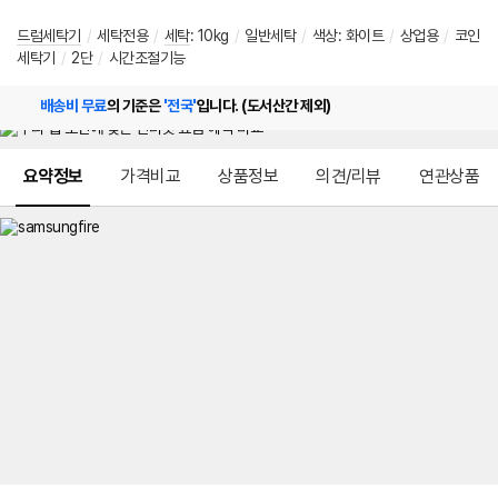
드럼세탁기
/
세탁전용
/
세탁
:
10kg
/
일반세탁
/
색상
:
화이트
/
상업용
/
코인
세탁기
/
2단
/
시간조절기능
배송비 무료
의 기준은
'전국'
입니다. (도서산간 제외)
메뉴 네비게이션
요약정보
가격비교
상품정보
의견/리뷰
연관상품