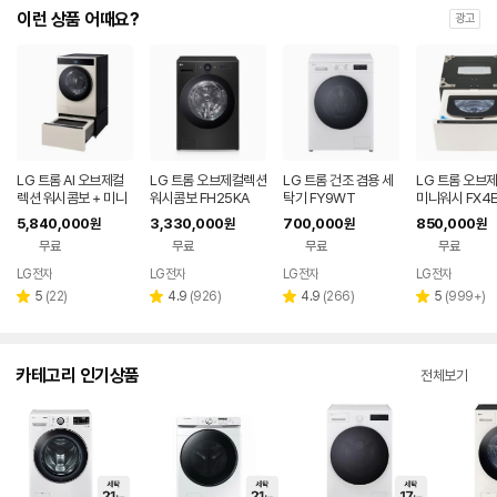
이런 상품 어때요?
광고
LG 트롬 AI 오브제컬
LG 트롬 오브제컬렉션
LG 트롬 건조 겸용 세
LG 트롬 오브
렉션 워시콤보 + 미니
워시콤보 FH25KA
탁기 FY9WT
미니워시 FX4
워시 FC2521TX6C
5,840,000
3,330,000
700,000
850,000
원
원
원
원
X
무료
무료
무료
무료
LG전자
LG전자
LG전자
LG전자
리
리
리
리
5
(
22
)
4.9
(
926
)
4.9
(
266
)
5
(
999+
)
별
별
별
별
뷰
뷰
뷰
뷰
점
점
점
점
수
수
수
수
카테고리 인기상품
전체보기