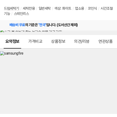
드럼세탁기
/
세탁전용
/
일반세탁
/
색상
:
화이트
/
업소용
/
코인식
/
시간조절
기능
/
스테인리스
배송비 무료
의 기준은
'전국'
입니다. (도서산간 제외)
메뉴 네비게이션
요약정보
가격비교
상품정보
의견/리뷰
연관상품