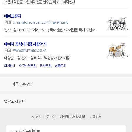
호텔세탁전문 모텔세탁전문 연수원 리조트 세탁업체
메이크뮤직
smartstore.naver.com/makemusic
광고
전자드럼 EFNOTE (이에프노트) 국내 총판 / 다이얼튠 국내 수입사
야마하 공식대리점 서린악기
www.drumland.co.kr
광고
다양한 드럼,전자드럼,타악기 낙원상가 전시매장
회사안내
어쿠스틱드럼
전자드럼
상품문의
빠른배송 안내
법적고지 안내
PC버전
로그인
개인정보처리방침
고객센터
(주) 커넥트웨이브