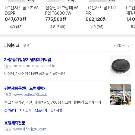
LG전자 트롬 F21W
삼성전자 그랑데 W
LG전자 트롬 F17IT
LG전
DSPR
F21T6000KW
PR
제컬렉
847,670
원
775,500
원
962,120
원
1,4
4.9
(48)
4.8
(646)
4.9
(95)
5.
파워링크
가입신청
광고
차량 공기청정기 냄새제거탁월
smartstore.naver.com/ijio
광고
나에게, 가족에게 깨끗한 공기를 선물하세요
평택재활용센터 드럼세탁기
www.reoffice13.co.kr
광고
중고 사무가구, 가전, 에어컨, PC, 700평 창고형 대형매장 드럼세탁기
견적문의
회사소개
납품사례
공지사항
호텔세탁전문
www.세탁기판매.com
광고