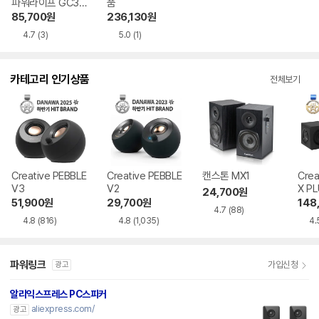
파워라이프 GC39
품
20/28
85,700
원
236,130
원
4.7
(3)
5.0
(1)
카테고리 인기상품
전체보기
Creative PEBBLE
Creative PEBBLE
캔스톤 MX1
Crea
V3
V2
X P
24,700
원
51,900
원
29,700
원
148
4.7
(88)
4.8
(816)
4.8
(1,035)
4.
파워링크
가입신청
광고
알리익스프레스 PC스피커
aliexpress.com/
광고