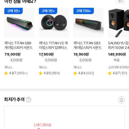
이런 상품 어때요?
광고
구매 1천+
구매 1천+
구매 730+
제닉스 TITAN SB9
제닉스 TITAN V2 게
제닉스 TITAN SB3
SAUNGYU 
게이밍스피커 사운드
이밍스피커 컴퓨터스
게이밍스피커 사운드
피커 100W 24
바 컴퓨터스피커
피커
바 컴퓨터스피커
디오 2채널 PC
79,000
17,900
19,900
149,990
원
원
원
원
블루투스 연결
3,000원
3,000원
3,000원
무료
제닉스
제닉스
제닉스
소리마루 유한회
네이버
네이버
네이버
페이
페이
페이
리
리
리
리
4.87
(
999+
)
4.85
(
884
)
4.84
(
642
)
4.97
(
101
)
별
별
별
별
뷰
뷰
뷰
뷰
점
점
점
점
수
수
수
수
최저가 추이
최
알
저
림
가
받
추
는
이
중
란?