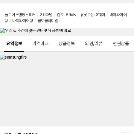
플로어스탠딩스피커
/
2.0채널
/
감도
: 89dB
/
유닛구성
:
3웨이
/
바이와이어
링
/
바이와이어링
/
금도금터미널
메뉴 네비게이션
요약정보
가격비교
상품정보
의견/리뷰
연관상품