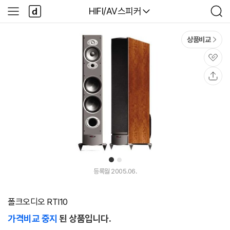
본문 바로가기
다
다나와
HIFI/AV스피커
사
검
나
이
색
와
드
메
메
상품비교
인
뉴
관
심
공
유
1
2
등록월 2005.06.
폴크오디오 RTI10
가격비교 중지
된 상품입니다.