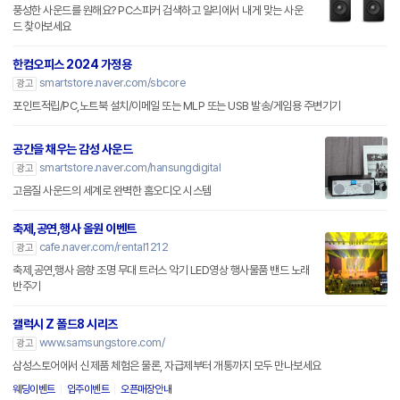
풍성한 사운드를 원해요? PC스피커 검색하고 알리에서 내게 맞는 사운
드 찾아보세요
한컴오피스 2024 가정용
smartstore.naver.com/sbcore
광고
포인트적립/PC,노트북 설치/이메일 또는 MLP 또는 USB 발송/게임용 주변기기
공간을 채우는 감성 사운드
smartstore.naver.com/hansungdigital
광고
고음질 사운드의 세계로 완벽한 홈오디오 시스템
축제,공연,행사 올원 이벤트
cafe.naver.com/rental1212
광고
축제,공연,행사 음향 조명 무대 트러스 악기 LED영상 행사물품 밴드 노래
반주기
갤럭시 Z 폴드8 시리즈
www.samsungstore.com/
광고
삼성스토어에서 신제품 체험은 물론, 자급제부터 개통까지 모두 만나보세요
웨딩이벤트
입주이벤트
오픈매장안내