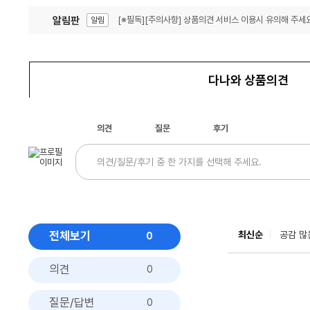
알림판
[※필독][주의사항] 상품의견 서비스 이용시 유의해 주세요
알림
잦은 오류, PC속도 잡자! PC안정화 위해 이건 꼭!
알림
다나와 상품의견
의견
질문
후기
전체보기
최신순
공감 많
0
의견
0
질문/답변
0