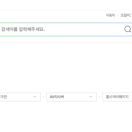
자동차
조립PC
향가전
AV리시버
홈시어터패키지