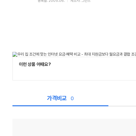
등록월: 2005.06.
제조사: 그란츠
이런 상품 어때요?
가격비교
0
가
격
비
교