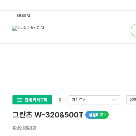
그
다나와 앱
란
츠
통
W
합
-
검
3
색
2
0
&
5
0
0
T
:
다
나
와
가
격
비
교
전체 카테고리
가전/TV
음
홈
그란츠 W-320&500T
상품비교
상
홈시어터일체형
세
스