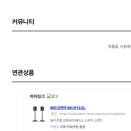
커뮤니티
제품을 사용해
연관상품
파워링크
MD코리아 MU9132L
광고
https://smartstore.naver.com/mountingdream
높이조절 강화유리베이스 스피커 스탠드
이벤트
리뷰 커피쿠폰 증정