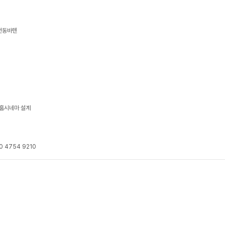
 전동바텐
- 홈시네마 설계
4754 9210