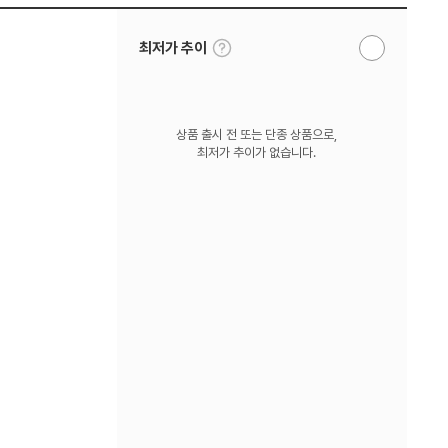
툴
최저가 추이
알
팁
림
보
받
기
기
상품 출시 전 또는 단종 상품으로,
최저가 추이가 없습니다.