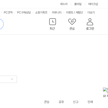
에누리
몰테일
메이크샵
서
PC견적
PC구매상담
쇼핑기획전
커뮤니티
이벤트
/
체험단
더보기
비
검
색
최근
관심
로그인
스
관심
공유
신고
인쇄