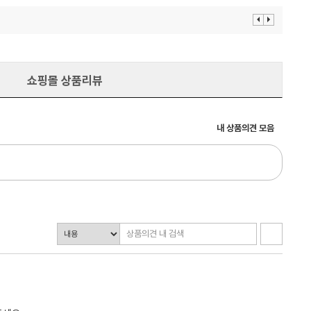
이
다
전
음
보
보
기
기
쇼핑몰 상품리뷰
내 상품의견 모음