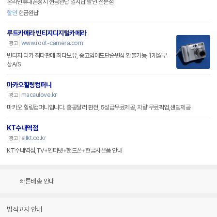
온라인휴대폰성지 현금완납 일시납 할인 전문점
할인
현금완납
루트카메라 빈티지디지털카메라
www.root-camera.com
광고
빈티지 디카 최댜판매 최댜보유, 중고임에도단순변심 환불가능, 1개월무
상A/S
마카오힐링컴퍼니
macaulove.kr
광고
마카오 힐링컴퍼니입니다. 홍콩달러 환전, 5성급무료제공, 차량 무료픽업,샌딩제공
KT수내역점
allkt.co.kr
광고
KT수내역점,TV+인터넷+핸드폰+현금사은품 안내
빠른배송 안내
법적고지 안내