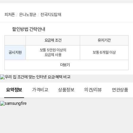
피처폰
/
은나노항균
/
전국지도탑재
할인방법 간략안내
요금제 조건
유지기간
통
통
신
보통 5만원 이상의
사
신
공시지원
보통 6개월 이상
요금제 사용
할
사
인
공
더보기
방
시
법
지
원
및
메뉴 네비게이션
선
요약정보
가격비교
상품정보
의견/리뷰
연관상품
택
약
정
주
적
용
요
금