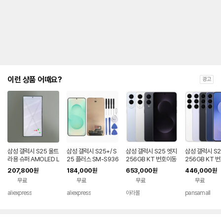
제
안
내
및
유
지
해
야
되
는
이런 상품 어때요?
광고
대
략
적
인
기
간
을
안
내
삼성 갤럭시 S25 울트
삼성 갤럭시 S25+/ S
삼성 갤럭시 S25 엣지
삼성 갤럭시 S2
를
라용 슈퍼 AMOLED L
25 플러스 SM-S936
256GB KT 번호이동
256GB KT 
CD 디스플레이 터치
U/S936B 휴대폰 액
완납 80요금제
공시지원 완납
나
207,800
184,000
653,000
446,000
원
원
원
원
스크린 디지타이저 어
세서리에 적합한 프레
타
무료
무료
무료
무료
셈블리 (S25U) - 불량
임 포함 오리지널 AM
내
품
OLED 스크린
는
aliexpress
aliexpress
아라몰
pansamall
표
입
니