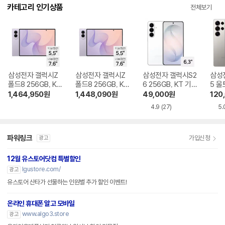
다.
카테고리 인기상품
전체보기
삼성전자 갤럭시Z
삼성전자 갤럭시Z
삼성전자 갤럭시S2
삼성
폴드8 256GB, KT
폴드8 256GB, KT
6 256GB, KT 기기
5 울
기기변경 완납
번호이동 완납
변경 완납
KT 
1,464,950
원
1,448,090
원
49,000
원
120
4.9
(27)
5.
파워링크
가입신청
광고
12월 유스토어닷컴 특별할인
lgustore.com/
광고
유스토어 산타가 선물하는 인원별 추가 할인 이벤트!
온라인 휴대폰 알고 모바일
www.algo3.store
광고