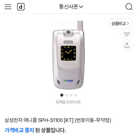
본문 바로가기
다
다나와
통신사폰
사
검
나
이
색
와
드
메
메
상품비교
인
뉴
관
심
공
유
1
2
3
4
등록월 2005.05.
삼성전자 애니콜 SPH-S1100 [KT] (번호이동-무약정)
가격비교 중지
된 상품입니다.