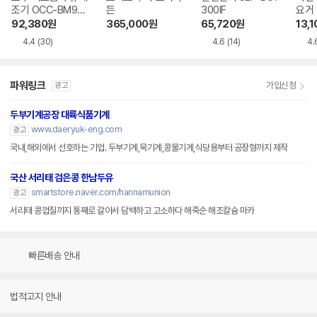
조기 OCC-BM900
든
300IF
요거 
SV
9SC
92,380
원
365,000
원
65,720
원
13,1
4.4
(30)
4.6
(14)
4.
파워링크
가입신청
광고
두부기계공장 대륙식품기계
www.daeryuk-eng.com
광고
국내,해외에서 선호하는 기업. 두부기계,묵기계,콩물기계,식당용부터 공장형까지 제작
국산 서리태 검은콩 한남두유
smartstore.naver.com/hannamunion
광고
서리태 콩껍질까지 통째로 갈아서 담백하고 고소하다 해죽순 해조칼슘 마카
빠른배송 안내
법적고지 안내