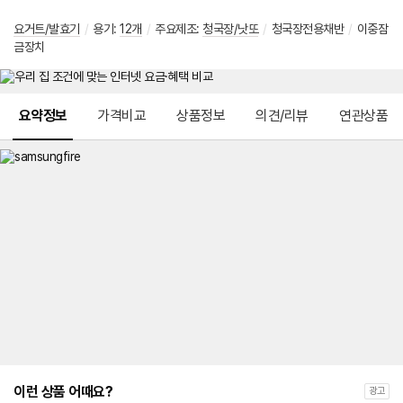
요거트/발효기
/
용기:
12개
/
주요제조:
청국장/낫또
/
청국장전용채반
/
이중잠
금장치
메뉴 네비게이션
요약정보
가격비교
상품정보
의견/리뷰
연관상품
이런 상품 어때요?
광고