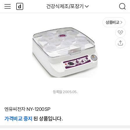
본문 바로가기
다
다나와
건강식제조/포장기
사
검
나
이
색
와
드
메
메
상품비교
인
뉴
관
심
공
유
등록월 2005.05.
엔유씨전자 NY-1200SP
가격비교 중지
된 상품입니다.