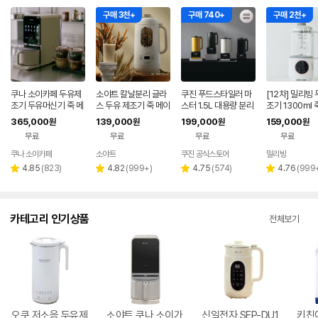
구매 3천+
구매 740+
구매 2천+
쿠나 소이카페 두유제
소야트 칼날분리 글라
쿠진 푸드스타일러 마
[12차] 밀리빙 
조기 두유머신기 죽 메
스 두유 제조기 죽 메이
스터 1.5L 대용량 분리
조기 1300ml 
이커 기계
커 저소음 기계
형 올스텐 두유 제조기
두유기 이유식 
365,000
139,000
199,000
159,000
원
원
원
원
이유식 죽 메이커
무료
무료
무료
무료
쿠나 소이카페
소야트
쿠진 공식스토어
밀리빙
네이버
페이
리
리
리
리
4.85
(
823
)
4.82
(
999+
)
4.75
(
574
)
4.76
(
999
별
별
별
별
뷰
뷰
뷰
뷰
점
점
점
점
수
수
수
수
카테고리 인기상품
전체보기
오쿠 저소음 두유제
소야트 쿠나 소이가
신일전자 SEP-DU1
키친