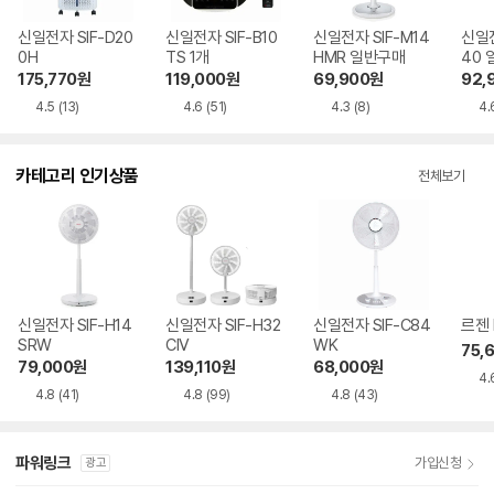
신일전자 SIF-D20
신일전자 SIF-B10
신일전자 SIF-M14
신일전
0H
TS 1개
HMR 일반구매
40
175,770
원
119,000
원
69,900
원
92,
4.5
(13)
4.6
(51)
4.3
(8)
4.
카테고리 인기상품
전체보기
신일전자 SIF-H14
신일전자 SIF-H32
신일전자 SIF-C84
르젠 
SRW
CIV
WK
75,
79,000
원
139,110
원
68,000
원
4.
4.8
(41)
4.8
(99)
4.8
(43)
파워링크
가입신청
광고