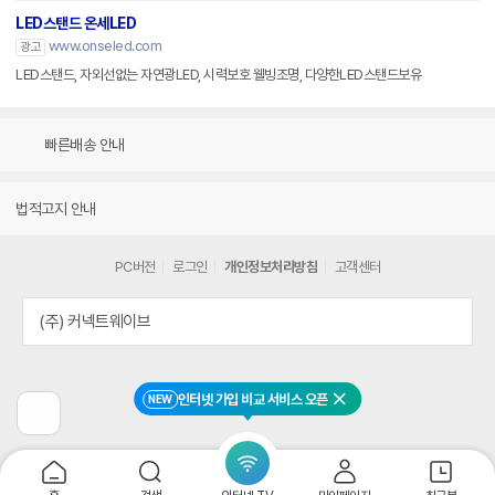
LED스탠드 온세LED
www.onseled.com
광고
LED스탠드, 자외선없는 자연광LED, 시력보호 웰빙조명, 다양한LED스탠드보유
빠른배송 안내
법적고지 안내
PC버전
로그인
개인정보처리방침
고객센터
(주) 커넥트웨이브
인터넷 가입 비교 서비스 오픈
NEW
닫기
이
전
페
이
지