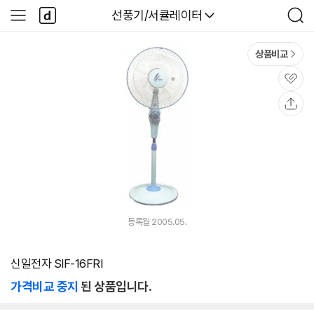
본문 바로가기
다
다나와
선풍기/서큘레이터
사
검
나
이
색
와
드
메
메
상품비교
인
뉴
관
심
공
유
등록월 2005.05.
신일전자 SIF-16FRI
가격비교 중지
된 상품입니다.