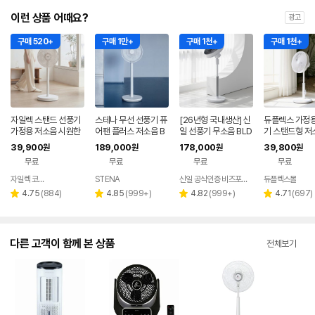
이런 상품 어때요?
광고
구매 520+
구매 1만+
구매 1천+
구매 1천+
자일렉 스탠드 선풍기
스테나 무선 선풍기 퓨
[26년형 국내생산] 신
듀플렉스 가정용
가정용 저소음 시원한
어팬 플러스 저소음 B
일 선풍기 무소음 BLD
기 스탠드형 저
사무실 리모컨 써큘레
LDC 가정용 아기 신생
C 써큘레이터 국산 저
모컨 원룸 거실
39,900
189,000
178,000
39,800
원
원
원
원
이터 ZL-224RC
아
소음 가정용 블랙 SIF-
무료
무료
무료
무료
BZ173D
자일렉 코리아
STENA
신일 공식인증 비즈포비즈
듀플렉스몰
네이버
페이
리
리
리
리
4.75
(
884
)
4.85
(
999+
)
4.82
(
999+
)
4.71
(
697
)
별
별
별
별
뷰
뷰
뷰
뷰
점
점
점
점
수
수
수
수
다른 고객이 함께 본 상품
전체보기