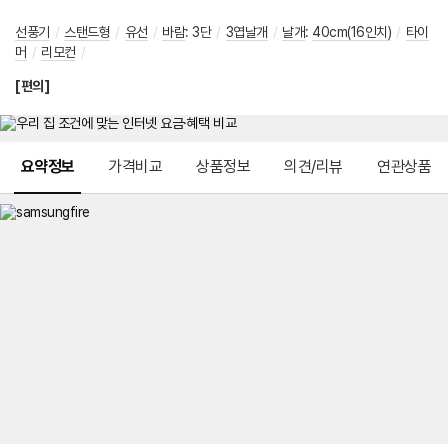
선풍기
/
스탠드형
/
유선
/
바람
:
3단
/
3엽날개
/
날개
:
40cm(16인치)
/
타이
머
/
리모컨
/
[편의]
메뉴 네비게이션
요약정보
가격비교
상품정보
의견/리뷰
연관상품