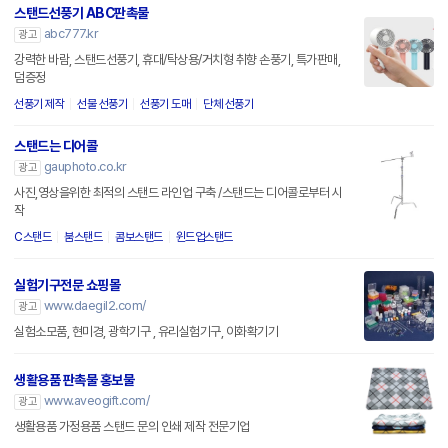
스탠드선풍기 ABC판촉물
abc777.kr
광고
강력한 바람, 스탠드선풍기, 휴대/탁상용/거치형 취향 손풍기, 특가판매,
덤증정
선풍기 제작
선물 선풍기
선풍기 도매
단체 선풍기
스탠드는 디어콜
gauphoto.co.kr
광고
사진,영상을위한 최적의 스탠드 라인업 구축 /스탠드는 디어콜로부터 시
작
C스탠드
붐스탠드
콤보스탠드
윈드업스탠드
실험기구전문 쇼핑몰
www.daegil2.com/
광고
실험소모품, 현미경, 광학기구 , 유리실험기구, 이화확기기
생활용품 판촉물 홍보물
www.aveogift.com/
광고
생활용품 가정용품 스탠드 문의 인쇄 제작 전문기업