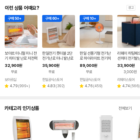
이런 상품 어때요?
광고
구매 50+
구매 60+
구매 10+
보아르 미니멀 미니 전
한일전기 풋터블 2단
한일 선풍기형 전기난
리웨이 히팅패드
기 히터 발 난로 저전력
전기난로 미니 발난로
로 하이라이트 전기히
션히터 전기발난
400W 캠핑 사무실
스토브 전기히터
터 스토브 가정용 사무
이식 발히터 책
32,900
35,900
89,000
33,900
원
원
원
원
가정용 3중 안전장치
실 스탠드히터 신제품
비
무료
무료
무료
3,000원
보아르샵
한일공식스토어
한일공식스토어
리웨이스토어
네이버
페이
리
리
리
리
4.79
(
999+
)
4.83
(
392
)
4.76
(
459
)
4.74
(
566
)
별
별
별
별
뷰
뷰
뷰
뷰
점
점
점
점
수
수
수
수
카테고리 인기상품
전체보기