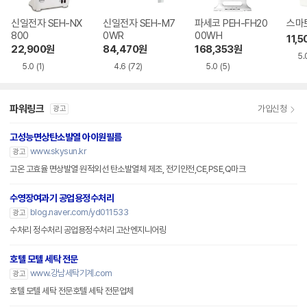
신일전자 SEH-NX
신일전자 SEH-M7
파세코 PEH-FH20
스마토
800
0WR
00WH
11,5
22,900
원
84,470
원
168,353
원
5.
5.0
(1)
4.6
(72)
5.0
(5)
파워링크
가입신청
광고
고성능면상탄소발열 아이원필름
www.skysun.kr
광고
고온 고효율 면상발열 원적외선 탄소발열체 제조, 전기안전,CE,PSE,Q마크
수영장여과기 공업용정수처리
blog.naver.com/yd011533
광고
수처리 정수처리 공업용정수처리 고산엔지니어링
호텔 모텔 세탁 전문
www.강남세탁기계.com
광고
호텔 모텔 세탁 전문호텔 세탁 전문업체