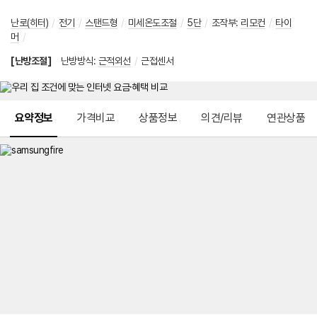
난로(히터)
/
전기
/
스탠드형
/
미세온도조절
/
5단
/
조작부
:
리모컨
/
타이
머
/
[난방조절]
난방방식
:
근적외선
/
근접센서
메뉴 네비게이션
요약정보
가격비교
상품정보
의견/리뷰
연관상품