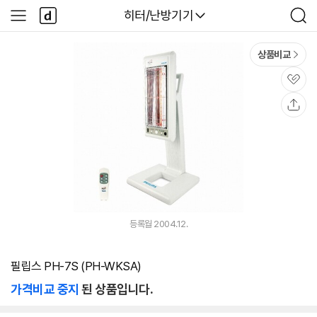
본문 바로가기
다
다나와
히터/난방기기
사
검
나
이
색
와
드
메
메
상품비교
인
뉴
관
심
공
유
등록월 2004.12.
필립스 PH-7S (PH-WKSA)
가격비교 중지
된 상품입니다.