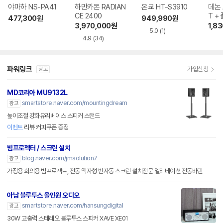
야마하 NS-PA41
하만카돈 RADIAN
온쿄 HT-S3910
데논 
CE 2400
T +
477,300
원
949,990
원
70 
3,970,000
원
1,8
5.0
(1)
4.9
(34)
파워링크
가입신청
광고
MD코리아 MU9132L
smartstore.naver.com/mountingdream
광고
높이조절 강화유리베이스 스피커 스탠드
이벤트
리뷰 커피쿠폰 증정
빔프로젝터 / 스크린 설치
blog.naver.com/jmsolution7
광고
가정용 회의용 빔프로젝트, 전동 액자형 반자동 스크린 설치전문 엘리베이션 전동바텐
아남 블루투스 올인원 오디오
smartstore.naver.com/hansungdigital
광고
30W 고출력 스테레오 블루투스 스피커 XAVE XE01