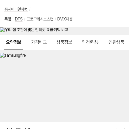
홈시어터일체형
/
특징
DTS
/
프로그레시브스캔
/
DVIX재생
메뉴 네비게이션
요약정보
가격비교
상품정보
의견/리뷰
연관상품