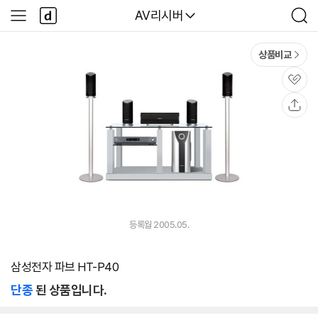
본문 바로가기
다
다나와
AV리시버
사
검
나
이
색
와
드
메
메
상품비교
인
뉴
관
심
공
유
등록월 2005.05.
삼성전자 파브 HT-P40
단종
된 상품입니다.