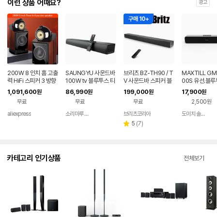
이런 상품 어때요?
광고
구매 10+
200W 8 인치 홈 고출
SAUNGYU 사운드바
브리츠 BZ-TH90 / T
MAXTILL GM
력 HiFi 스피커 3 방향
100W tv 블루투스 티
V 사운드바 스피커 블
00S 유선.블루
패시브 책장 스피커 홈
비 스피커 홈시어터 A
루투스 광단자 AUX H
용 사운드바
1,091,600
86,990
199,000
17,900
원
원
원
원
시어터 스피커 NPS-0
RC 옵티컬 USB
DMI ARC
무료
무료
무료
2,500원
1 사운드 박스 DM8
aliexpress
소리마루 유한회사
브리츠코리아
도이치 솔루션
네이버
페이
리
5
(
7
)
별
뷰
점
수
카테고리 인기상품
전체보기