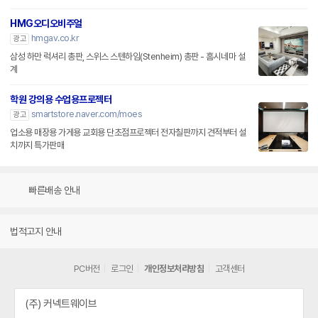
HMG오디오비주얼
hmgav.co.kr
광고
삼성 하만 럭셔리 총판, 스위스 스텐하임(Stenheim) 총판 - 홈시네마 설
계
학원 강의용 수업용프로젝터
smartstore.naver.com/moes
광고
업소용 매장용 가게용 교회용 단초점프로젝터 전자칠판까지 견적부터 설
치까지 특가판매
빠른배송 안내
법적고지 안내
PC버전
로그인
개인정보처리방침
고객센터
(주) 커넥트웨이브