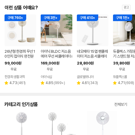
이런 상품 어때요?
광고
구매 760+
구매 3천+
구매 410+
구매 1천+
26년형 한경희 무선 1
아이닉 BLDC 저소음
네오메타 15엽 팬큘레
듀플렉스 가정용
0인치 접이식 완전분
에어 무선 써큘레이터 i
이터 저소음 서큘레이
기 스탠드형 저
리 세척 폴딩팬 초슬림
SC02 가정용 거실용
터 선풍기 리모컨형 H
모컨 원룸 거실
99,000
169,000
28,800
39,800
원
원
원
원
선풍기 HC-100F
리모컨 스탠드 선풍기
1230R 가정용 탁상용
무료
무료
무료
무료
한경희 생활과학
아이닉샵
글로벌위니아
듀플렉스몰
네이버
페이
리
리
리
리
4.73
(
461
)
4.85
(
999+
)
4.61
(
343
)
4.71
(
698
)
별
별
별
별
뷰
뷰
뷰
뷰
점
점
점
점
수
수
수
수
카테고리 인기상품
전체보기