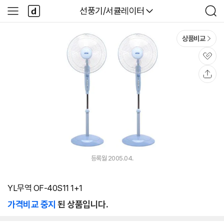
본문 바로가기
다
다나와
선풍기/서큘레이터
사
검
나
이
색
와
드
메
메
상품비교
인
뉴
관
심
공
유
등록월 2005.04.
YL무역 OF-40S11 1+1
가격비교 중지
된 상품입니다.