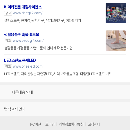
비이커전문 대길사이언스
www.daegil2.com/
광고
실험소모품, 현미경, 광학기구 , 유리실험기구, 이화확기기
생활용품 판촉물 홍보물
www.aveogift.com/
광고
생활용품 가정용품 스탠드 문의 인쇄 제작 전문기업
LED스탠드 온세LED
www.onseled.com
광고
LED스탠드, 자외선없는 자연광LED, 시력보호 웰빙조명, 다양한LED스탠드보유
빠른배송 안내
법적고지 안내
PC버전
로그인
개인정보처리방침
고객센터