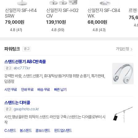
신일전자 SIF-H14
신일전자 SIF-H32
신일전자 SIF-C84
르젠 
SRW
CIV
WK
75,
79,000
원
139,110
원
68,000
원
4.
4.8
(41)
4.8
(99)
4.8
(43)
파워링크
가입신청
광고
스탠드선풍기 ABC판촉물
abc777.kr
광고
강력한 바람, 스탠드선풍기, 휴대/탁상용/거치형 취향 손풍기, 특가판매,
덤증정
시안 무료
인쇄 무료
배송 무료
빠른 납기
스탠드는 디어콜
gauphoto.co.kr
광고
사진,영상을위한 최적의 스탠드 라인업 구축 /스탠드는 디어콜로부터 시
작
C스탠드
붐스탠드
콤보스탠드
윈드업스탠드