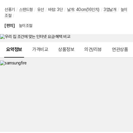
선풍기
/
스탠드형
/
유선
/
바람
:
3단
/
날개
:
40cm(16인치)
/
3엽날개
/
높이
조절
/
[편의]
높이조절
메뉴 네비게이션
요약정보
가격비교
상품정보
의견/리뷰
연관상품