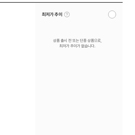
툴
최저가 추이
알
팁
림
보
받
기
기
상품 출시 전 또는 단종 상품으로,
최저가 추이가 없습니다.