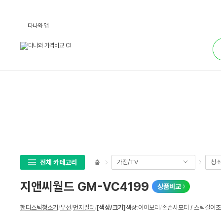
지
다나와 앱
앤
씨
통
월
합
드
검
G
색
M
-
V
C
4
1
9
9
:
다
나
와
가
격
비
전체 카테고리
가전/TV
청
홈
교
지앤씨월드 GM-VC4199
상품비교
상
핸디스틱청소기
/
무선
/
먼지필터
/
[색상/크기]
색상
:
아이보리
/
존슨사모터 / 스틱길이조
세
스