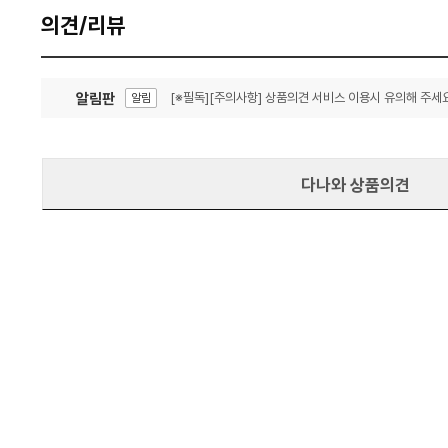
의견/리뷰
알림판
[※필독][주의사항] 상품의견 서비스 이용시 유의해 주세요
알림
잦은 오류, PC속도 잡자! PC안정화 위해 이건 꼭!
알림
다나와 상품의견