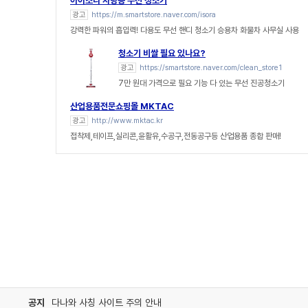
아이소라 차량용 무선 청소기
광고
https://m.smartstore.naver.com/isora
강력한 파워의 흡입력! 다용도 무선 핸디 청소기 승용차 화물차 사무실 사용
청소기 비쌀 필요 있나요?
광고
https://smartstore.naver.com/clean_store1
7만 원대 가격으로 필요 기능 다 있는 무선 진공청소기
산업용품전문쇼핑몰 MKTAC
광고
http://www.mktac.kr
접착제,테이프,실리콘,윤활유,수공구,전동공구등 산업용품 종합 판매!
공지
다나와 사칭 사이트 주의 안내