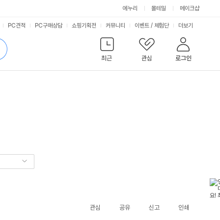
에누리
몰테일
메이크샵
서
PC견적
PC구매상담
쇼핑기획전
커뮤니티
이벤트
/
체험단
더보기
비
검
색
최근
관심
로그인
스
관심
공유
신고
인쇄