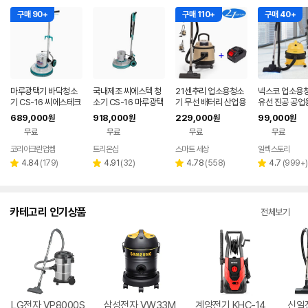
구매 90+
구매 110+
구매 40+
마루광택기 바닥청소
국내제조 씨에스텍 청
21센추리 업소용청소
넥스코 업소용
기 CS-16 씨에스테크
소기 CS-16 마루광택
기 무선 배터리 산업용
유선 진공 공업
세척기 데코 타일 화강
기 돌돌이 바닥청소기
공업용 사무실 20리터
용 영업용 사무
689,000
918,000
229,000
99,000
원
원
원
원
석 대리석 청소
계
건식 습식 청소기
미용실 15L
무료
무료
무료
무료
코리아크린업켐
트리온샵
스마트 세상
일렉스토리
네이버
페이
리
리
리
리
4.84
(
179
)
4.91
(
32
)
4.78
(
558
)
4.7
(
999+
)
별
별
별
별
뷰
뷰
뷰
뷰
점
점
점
점
수
수
수
수
카테고리 인기상품
전체보기
LG전자 VP8000S
삼성전자 VW33M
계양전기 KHC-14
신일전