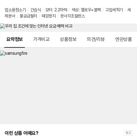
업소용청소기
/
건습식
/
모터: 2.2마력
/
색상: 옐로우+블랙
/
고압세척기
/
세
제분사
/
물공급필터
/
때낌방지
/
분사각조절렌스
메뉴 네비게이션
요약정보
가격비교
상품정보
의견/리뷰
연관상품
이런 상품 어때요?
광고