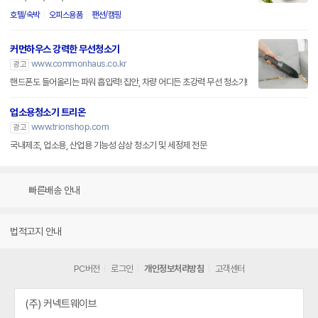
호텔/숙박
오피스용품
팬션/캠핑
커먼하우스 강력한 무선청소기
www.commonhaus.co.kr
광고
핸드폰도 들어올리는 파워 흡입력! 집안, 차량 어디든 초강력 무선 청소기!
업소용청소기 트리온
www.trionshop.com
광고
국내제조, 업소용, 산업용 기능성 삼상 청소기 및 세정제 전문
빠른배송 안내
법적고지 안내
PC버전
로그인
개인정보처리방침
고객센터
(주) 커넥트웨이브