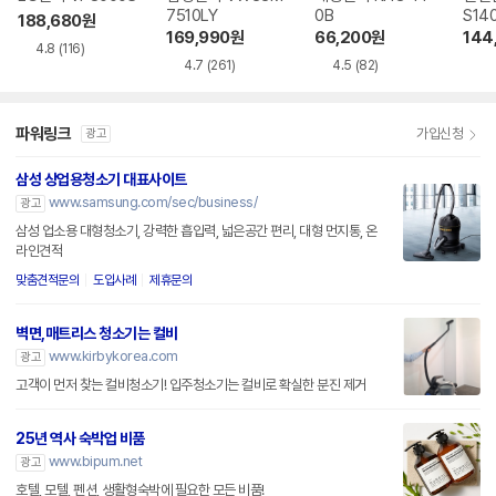
7510LY
0B
S14
188,680
원
169,990
원
66,200
원
144
4.8
(116)
4.7
(261)
4.5
(82)
파워링크
가입신청
광고
삼성 상업용청소기 대표사이트
www.samsung.com/sec/business/
광고
삼성 업소용 대형청소기, 강력한 흡입력, 넓은공간 편리, 대형 먼지통, 온
라인견적
맞춤견적문의
도입사례
제휴문의
벽면,매트리스 청소기는 컬비
www.kirbykorea.com
광고
고객이 먼저 찾는 컬비청소기! 입주청소기는 컬비로 확실한 분진 제거
25년 역사 숙박업 비품
www.bipum.net
광고
호텔, 모텔, 펜션, 생활형숙박에 필요한 모든 비품!