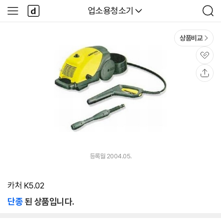
본문 바로가기
다
다나와
업소용청소기
사
검
나
이
색
와
드
메
메
상품비교
인
뉴
관
심
공
유
등록월 2004.05.
카처 K5.02
단종
된 상품입니다.