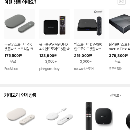
이런 상품 어때요?
광고
구글tv 스트리머 4K
유니콘 AV-M9 UHD
엑스트리머 DV-X90
실리콘더스트 H
셋톱박스 스트리밍 크
4K 안드로이드 셋탑박
안드로이드셋탑박스
merun Flex 
롬 캐스트 미국직구 회
스
UHD 4K 60Hz 디빅
셋톱박스 ATS
175,500
123,900
219,000
379,800
원
원
원
원
색 32 GB 5세대
스플레이어 4G+64
무료
3,000원
3,000원
무료
G
RooMose
pinkgom story
network스토어
유로엔달러
카테고리 인기상품
전체보기