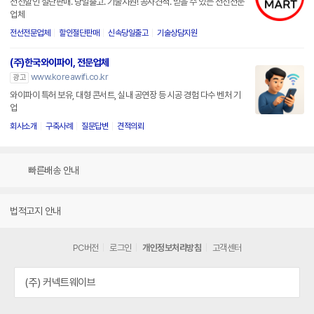
전선할인 절단판매. 당일출고. 기술지원! 공사견적. 믿을 수 있는 전선전문
업체
전선전문업체
할인절단판매
신속당일출고
기술상담지원
(주)한국와이파이, 전문업체
www.koreawifi.co.kr
광고
와이파이 특허 보유, 대형 콘서트, 실내 공연장 등 시공 경험 다수 벤처 기
업
회사소개
구축사례
질문답변
견적의뢰
빠른배송 안내
법적고지 안내
PC버전
로그인
개인정보처리방침
고객센터
(주) 커넥트웨이브