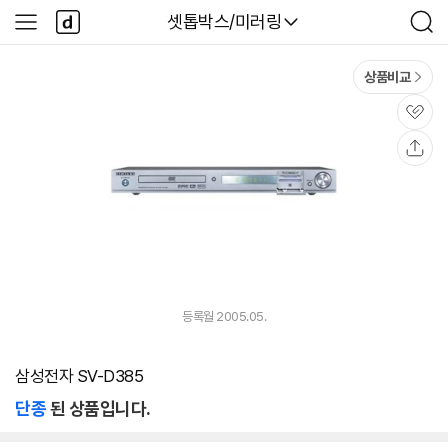
본문 바로가기
다
다나와
셋톱박스/미러링
사
검
나
이
색
와
드
메
메
상품비교
인
뉴
관
심
공
유
등록월 2005.05.
삼성전자 SV-D385
단종
된 상품입니다.