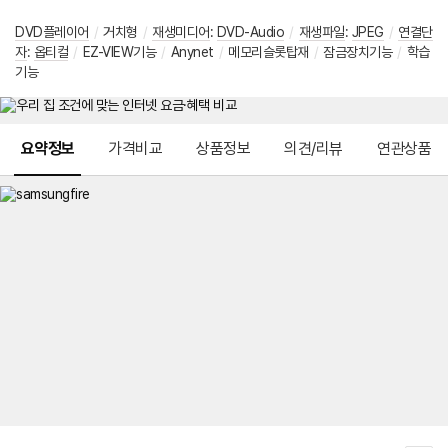
DVD플레이어
/
거치형
/
재생미디어
:
DVD-Audio
/
재생파일
:
JPEG
/
연결단
자
:
옵티컬
/
EZ-VIEW기능
/
Anynet
/
메모리슬롯탑재
/
잠금장치기능
/
학습
기능
메뉴 네비게이션
요약정보
가격비교
상품정보
의견/리뷰
연관상품