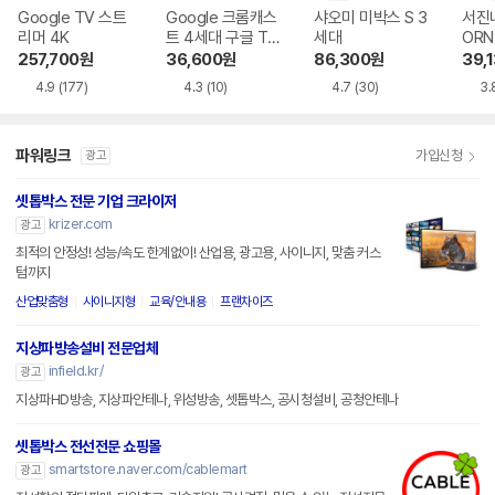
Google TV 스트
Google 크롬캐스
샤오미 미박스 S 3
서진네
리머 4K
트 4세대 구글 TV
세대
ORN 
4K
y K9
257,700
원
36,600
원
86,300
원
39,
4.9
(177)
4.3
(10)
4.7
(30)
3.
파워링크
가입신청
광고
셋톱박스 전문 기업 크라이저
krizer.com
광고
최적의 안정성! 성능/속도 한계없이! 산업용, 광고용, 사이니지, 맞춤 커스
텀까지
산업맞춤형
사이니지형
교육/안내용
프랜차이즈
지상파방송설비 전문업체
infield.kr/
광고
지상파HD방송, 지상파안테나, 위성방송, 셋톱박스, 공시청설비, 공청안테나
셋톱박스 전선전문 쇼핑몰
smartstore.naver.com/cablemart
광고