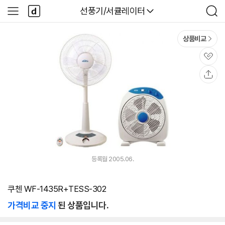
본문 바로가기
다
다나와
선풍기/서큘레이터
사
검
나
이
색
와
드
메
메
상품비교
인
뉴
관
심
공
유
등록월 2005.06.
쿠첸 WF-1435R+TESS-302
가격비교 중지
된 상품입니다.