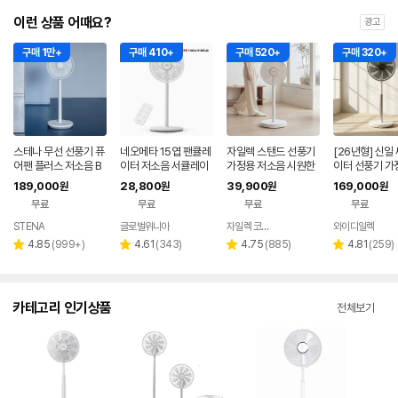
이런 상품 어때요?
광고
구매 1만+
구매 410+
구매 520+
구매 320+
스테나 무선 선풍기 퓨
네오메타 15엽 팬큘레
자일렉 스탠드 선풍기
[26년형] 신일
어팬 플러스 저소음 B
이터 저소음 서큘레이
가정용 저소음 시원한
이터 선풍기 가
LDC 가정용 아기 신생
터 선풍기 리모컨형 H
사무실 리모컨 써큘레
소음 BLDC 선
189,000
28,800
39,900
169,000
원
원
원
원
아
1230R 가정용 탁상용
이터 ZL-224RC
산
무료
무료
무료
무료
STENA
글로벌위니아
자일렉 코리아
와이디일렉
네이버
네이버
페이
페이
리
리
리
리
4.85
(
999+
)
4.61
(
343
)
4.75
(
885
)
4.81
(
259
)
별
별
별
별
뷰
뷰
뷰
뷰
점
점
점
점
수
수
수
수
카테고리 인기상품
전체보기