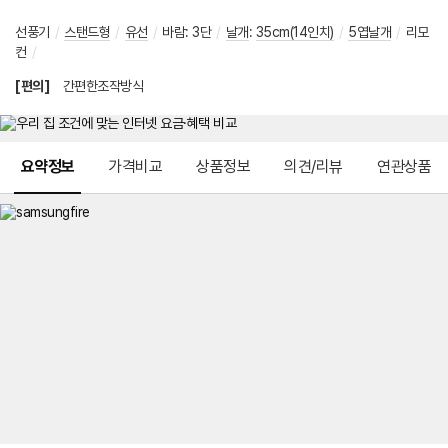
선풍기
/
스탠드형
/
유선
/
바람
:
3단
/
날개
:
35cm(14인치)
/
5엽날개
/
리모
컨
/
[편의]
간편한조작방식
메뉴 네비게이션
요약정보
가격비교
상품정보
의견/리뷰
연관상품