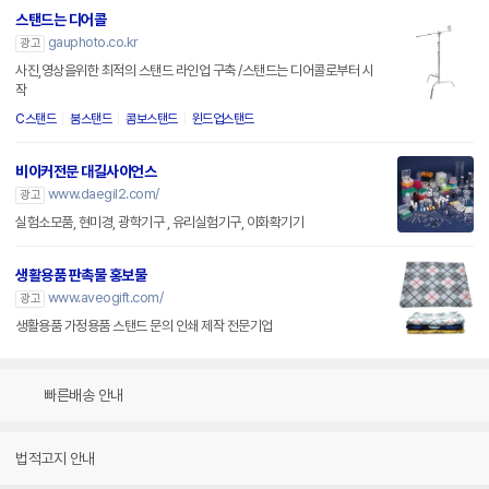
스탠드는 디어콜
gauphoto.co.kr
광고
사진,영상을위한 최적의 스탠드 라인업 구축 /스탠드는 디어콜로부터 시
작
C스탠드
붐스탠드
콤보스탠드
윈드업스탠드
비이커전문 대길사이언스
www.daegil2.com/
광고
실험소모품, 현미경, 광학기구 , 유리실험기구, 이화확기기
생활용품 판촉물 홍보물
www.aveogift.com/
광고
생활용품 가정용품 스탠드 문의 인쇄 제작 전문기업
빠른배송 안내
법적고지 안내