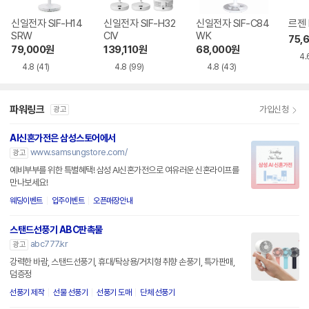
신일전자 SIF-H14
신일전자 SIF-H32
신일전자 SIF-C84
르젠 
SRW
CIV
WK
75,
79,000
원
139,110
원
68,000
원
4.
4.8
(41)
4.8
(99)
4.8
(43)
파워링크
가입신청
광고
AI신혼가전은 삼성스토어에서
www.samsungstore.com/
광고
예비부부를 위한 특별혜택! 삼성 AI신혼가전으로 여유러운 신혼라이프를
만나보세요!
웨딩이벤트
입주이벤트
오픈매장안내
스탠드선풍기 ABC판촉물
abc777.kr
광고
강력한 바람, 스탠드선풍기, 휴대/탁상용/거치형 취향 손풍기, 특가판매,
덤증정
선풍기 제작
선물 선풍기
선풍기 도매
단체 선풍기