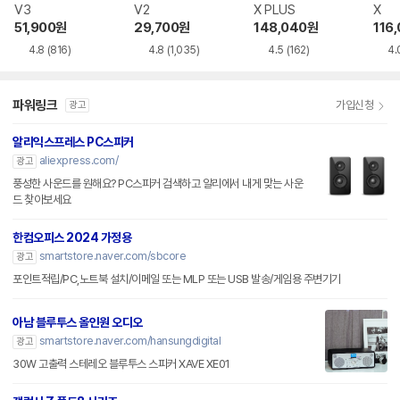
V3
V2
X PLUS
X
51,900
원
29,700
원
148,040
원
116
4.8
(816)
4.8
(1,035)
4.5
(162)
4.
파워링크
가입신청
광고
알리익스프레스 PC스피커
aliexpress.com/
광고
풍성한 사운드를 원해요? PC스피커 검색하고 알리에서 내게 맞는 사운
드 찾아보세요
한컴오피스 2024 가정용
smartstore.naver.com/sbcore
광고
포인트적립/PC,노트북 설치/이메일 또는 MLP 또는 USB 발송/게임용 주변기기
아남 블루투스 올인원 오디오
smartstore.naver.com/hansungdigital
광고
30W 고출력 스테레오 블루투스 스피커 XAVE XE01