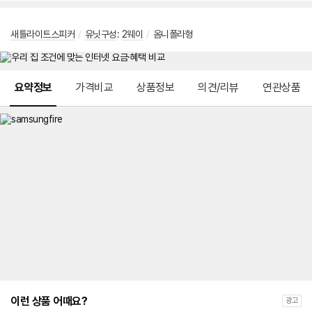
새틀라이트스피커
/
유닛구성
:
2웨이
/
옴니폴라형
메뉴 네비게이션
요약정보
가격비교
상품정보
의견/리뷰
연관상품
이런 상품 어때요?
광고