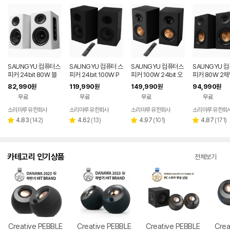
SAUNGYU 컴퓨터스
SAUNGYU 컴퓨터 스
SAUNGYU 컴퓨터스
SAUNGYU 
피커 24bit 80W 블
피커 24bit 100W P
피커 100W 24bit 오
피커 80W 2채
루투스 USB DAC AU
C 블루투스 게이밍 BK
디오 2채널 PC 유선
B DAC 옵티컬
82,990
119,990
149,990
94,990
원
원
원
원
X 옵티컬 연결
4020D 3세대
블루투스 연결
결 블루투스 스
무료
무료
무료
무료
소리마루 유한회사
소리마루 유한회사
소리마루 유한회사
소리마루 유한회
리
리
리
리
4.83
(
142
)
4.62
(
13
)
4.97
(
101
)
4.87
(
171
)
별
별
별
별
뷰
뷰
뷰
뷰
점
점
점
점
수
수
수
수
카테고리 인기상품
전체보기
Creative PEBBLE
Creative PEBBLE
Creative PEBBLE
Crea