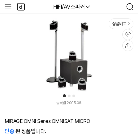
본문 바로가기
다
다나와
HIFI/AV스피커
사
검
나
이
색
와
드
메
메
상품비교
인
뉴
관
심
공
유
1
2
3
등록월 2005.06.
MIRAGE OMNI Series OMNISAT MICRO
단종
된 상품입니다.