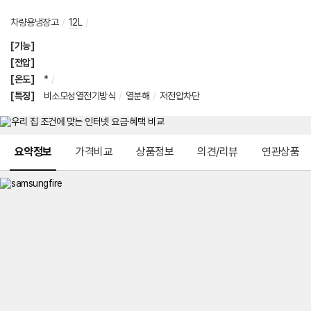
차량용냉장고
/
12L
/
[기능]
[전압]
[온도]
*
/
[특징]
비소모성열전기방식
/
열분해
/
저전압차단
메뉴 네비게이션
요약정보
가격비교
상품정보
의견/리뷰
연관상품