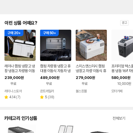
이런 상품 어때요?
광고
구매 20+
구매 50+
레이나 캠핑 냉장고 냉
캠핑 차량용 냉장고 휴
스미스앤스미시 캠핑
프리미엄 맥스쿨
장 냉동고 차량용 이동
대용 이동식 자동차 냉
냉장고 차량 이동식 휴
용 냉동 16ℓ 
식 52L 대형
동고 카니발 차박 전기
대용 아이스투고 30L
고 캠핑냉장 어
239,000
489,000
279,000
580,000
원
원
원
원
아이스박스
냉동고 유선 배터리제
함 낚시
무료
무료
무료
10,000원
외상품
레이나 스토어
온트레일러
불스원몰
모터카페
리
리
4.14
(
7
)
5
(
38
)
별
별
뷰
뷰
점
점
수
수
카테고리 인기상품
전체보기