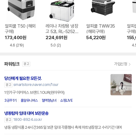
알피쿨 T50 (해외
레이나 차량용 냉장
알피쿨 TWW35
알피쿨
구매)
고 52L RL-5252W
(해외구매)
구매)
S
173,400
원
224,691
원
54,220
원
155
4.6
(219)
5.0
(2)
4.
파워링크
가입신청
광고
당신에게 필요한 모든것.
smartstore.naver.com/1our
광고
1인가구 이커머스 브랜드 1OUR(원아우어)
3공주1기
홀알유니버스
혈액형남녀
쇼핑LIVE
냉동탑차 임대 대여 보관운송
1800-8924.co.kr
광고
냉동 냉장식품 24시간365일 보관 임대 각종행사 축제 마트냉장창고 수리기간 대여