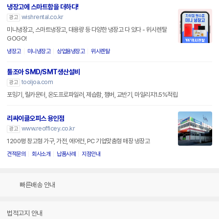
냉장고에 스마트함을 더하다!
wishrental.co.kr
광고
미니냉장고, 스마트냉장고, 대용량 등 다양한 냉장고 다 있다 - 위시렌탈
GOGO!
냉장고
미니냉장고
상업용냉장고
위시렌탈
툴조아 SMD/SMT생산설비
tooljoa.com
광고
포밍기, 릴카운터, 온도프로파일러, 제습함, 챔버, 교반기, 마일리지1.5%적립
리싸이클오피스 용인점
www.reofficey.co.kr
광고
1200평 창고형 가구, 가전, 에어컨, PC 기업맞춤형 매장 냉장고
견적문의
회사소개
납품사례
지점안내
빠른배송 안내
법적고지 안내