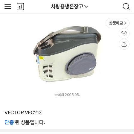
본문 바로가기
다
다나와
차량용냉온장고
사
검
나
이
색
와
드
메
메
상품비교
인
뉴
관
심
공
유
등록월 2005.05.
VECTOR VEC213
단종
된 상품입니다.