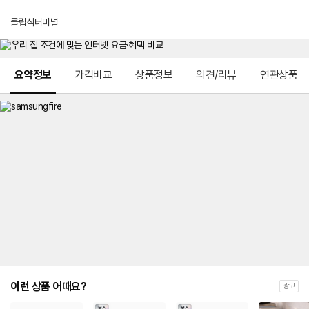
클립식터미널
메뉴 네비게이션
요약정보
가격비교
상품정보
의견/리뷰
연관상품
이런 상품 어때요?
광고