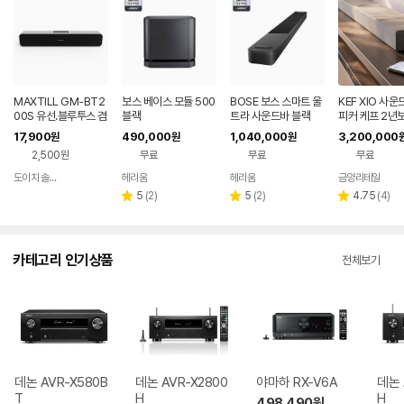
MAXTILL GM-BT2
보스 베이스 모듈 500
BOSE 보스 스마트 울
KEF XIO 사운
00S 유선.블루투스 겸
블랙
트라 사운드바 블랙
피커 케프 2년
용 사운드바
17,900
490,000
1,040,000
3,200,000
원
원
원
2,500원
무료
무료
무료
도이치 솔루션
헤리움
헤리움
금양리테일
네이버
네이버
네이버
네
페이
페이
페이
페
리
리
리
5
(
2
)
5
(
2
)
4.75
(
4
)
별
별
별
뷰
뷰
뷰
점
점
점
수
수
수
카테고리 인기상품
전체보기
데논 AVR-X580B
데논 AVR-X2800
야마하 RX-V6A
데논 
T
H
H
498,490
원