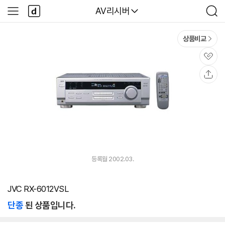
본문 바로가기
다
다나와
AV리시버
사
검
나
이
색
와
드
메
메
상품비교
인
뉴
관
심
공
유
등록월 2002.03.
JVC RX-6012VSL
단종
된 상품입니다.