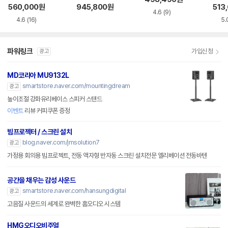
560,000
원
945,800
원
513
4.6
(9)
4.6
(16)
5.
파워링크
가입신청
광고
MD코리아 MU9132L
smartstore.naver.com/mountingdream
광고
높이조절 강화유리베이스 스피커 스탠드
이벤트
리뷰 커피쿠폰 증정
빔프로젝터 / 스크린 설치
blog.naver.com/jmsolution7
광고
가정용 회의용 빔프로젝트, 전동 액자형 반자동 스크린 설치전문 엘리베이션 전동바텐
공간을 채우는 감성 사운드
smartstore.naver.com/hansungdigital
광고
고음질 사운드의 세계로 완벽한 홈오디오 시스템
HMG오디오비주얼