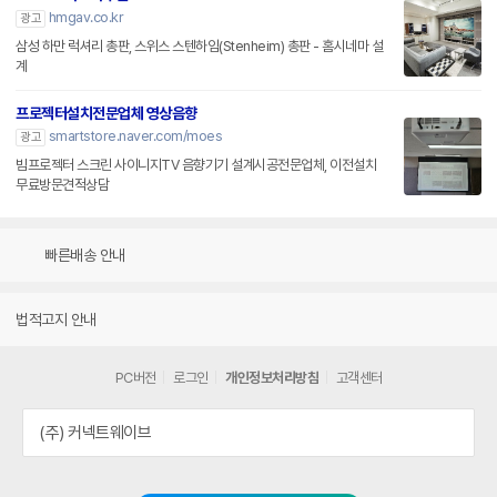
hmgav.co.kr
광고
삼성 하만 럭셔리 총판, 스위스 스텐하임(Stenheim) 총판 - 홈시네마 설
계
프로젝터설치전문업체 영상음향
smartstore.naver.com/moes
광고
빔프로젝터 스크린 사이니지TV 음향기기 설계시공전문업체, 이전설치
무료방문견적상담
빠른배송 안내
법적고지 안내
PC버전
로그인
개인정보처리방침
고객센터
(주) 커넥트웨이브