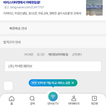
바리스타마켓에서 카페창업을!
blog.naver.com/2347757
광고
커피머신, 무료컨설팅, 3D도면, 무료교육, 정확한 설치 A/S를 한 곳에서!
빠른배송 안내
법적고지 안내
PC버전
로그인
개인정보처리방침
고객센터
(주) 커넥트웨이브
인터넷 가입 비교 서비스 오픈
NEW
닫기
이
전
페
이
지
홈
검색
인터넷·TV
마이페이지
최근본
로