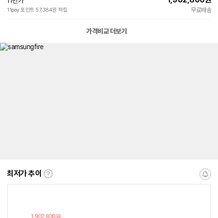
11번가
무료배송
11pay 포인트 57,384원 적립
가격비교 더보기
최저가 추이
최
알
저
림
가
받
추
는
이
중