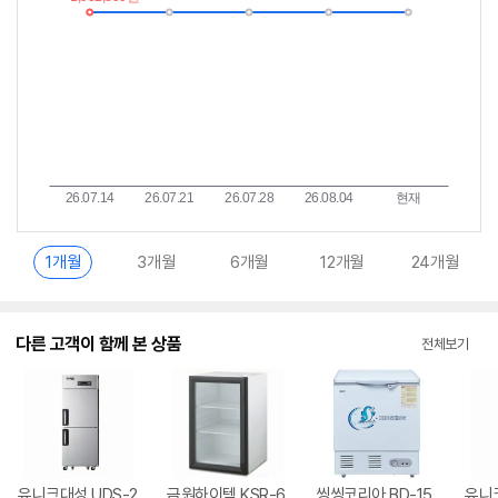
란?
1개월
3개월
6개월
12개월
24개월
다른 고객이 함께 본 상품
전체보기
유니크대성 UDS-2
금원하이텍 KSR-6
씽씽코리아 BD-15
유니크