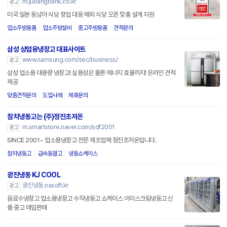
m.jubangbank.co.kr
광고
미국 일본 동남아 식당 창업 대응 해외 식당 오픈 맞춤 설계 지원
업소주방용품
업소주방설비
중고주방용품
견적문의
삼성 상업용냉장고 대표사이트
www.samsung.com/sec/business/
광고
삼성 업소용 대용량 냉장고! 실용성은 물론 에너지 효율까지! 온라인 견적
제공
맞춤견적문의
도입사례
제휴문의
참치냉동고는 (주)정진초저온
m.smartstore.naver.com/sdf2001
광고
SINCE 2001~ 업소용냉장고 전문 제조업체 정진초저온입니다.
참치냉동고
급속동결고
냉동쇼케이스
광진냉동 KJ COOL
광진냉동.nasoft.kr
광고
음료수냉장고 업소용냉장고 수직냉동고 쇼케이스 아이스크림냉동고 신
품 중고 매입판매