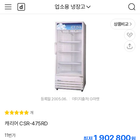
본문 바로가기
다
다나와
업소용 냉장고
사
검
나
이
색
와
드
메
메
상품비교
인
뉴
관
심
공
유
등록월 2005.06.
이미지출처: G마켓
리
개
별
5.
뷰
점
0
캐리어 CSR-475RD
11번가
1,902,800
최저
원