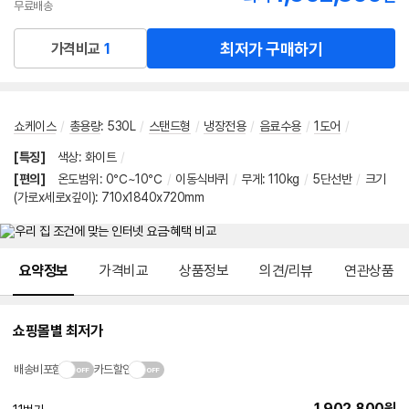
무료배송
최저가 구매하기
가격비교
1
쇼케이스
/
총용량
:
530L
/
스탠드형
/
냉장전용
/
음료수용
/
1도어
/
[특징]
색상
:
화이트
/
[편의]
온도범위
:
0℃~10℃
/
이동식바퀴
/
무게
:
110kg
/
5단선반
/
크기
(가로x세로x깊이): 710x1840x720mm
메뉴 네비게이션
요약정보
가격비교
상품정보
의견/리뷰
연관상품
쇼핑몰별 최저가
배송비포함
카드할인
1,902,800
원