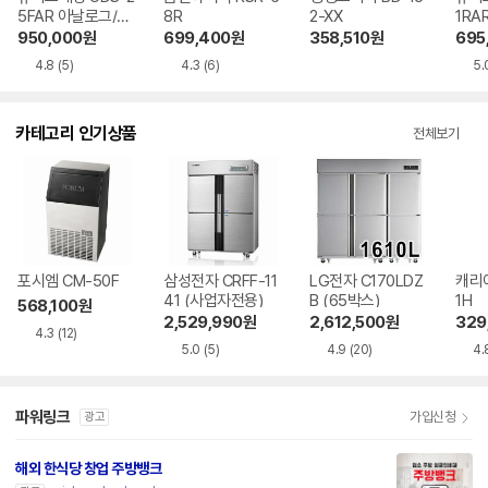
5FAR 아날로그/메
8R
2-XX
1RA
탈
950,000
원
699,400
원
358,510
원
695
4.8
(5)
4.3
(6)
5.
카테고리 인기상품
전체보기
포시엠 CM-50F
삼성전자 CRFF-11
LG전자 C170LDZ
캐리어
41 (사업자전용)
B (65박스)
1H
568,100
원
2,529,990
원
2,612,500
원
329
4.3
(12)
5.0
(5)
4.9
(20)
4.
파워링크
가입신청
광고
해외 한식당 창업 주방뱅크