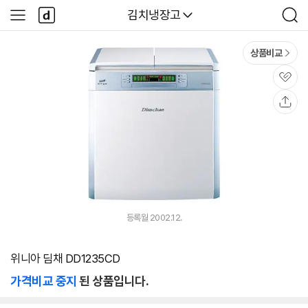
본문 바로가기
다
다나와
김치냉장고
사
검
나
이
색
와
드
메
메
상품비교
인
뉴
관
심
공
유
등록월 2002.12.
위니아 딤채 DD1235CD
가격비교 중지
된 상품입니다.