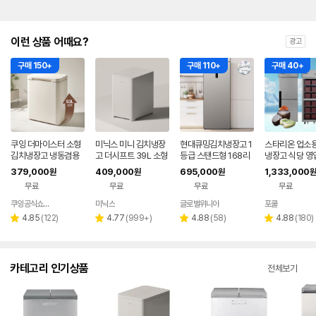
이런 상품 어때요?
광고
구매 150+
구매 110+
구매 40+
쿠잉 더마이스터 소형
미닉스 미니 김치냉장
현대큐밍김치냉장고 1
스타리온 업소용
김치냉장고 냉동겸용
고 더시프트 39L 소형
등급 스탠드형 168리
냉장고 식당 영
뚜껑형 발효숙성 K05
뚜껑형
터 1도어 KAE116TS
용량 대형 K25
379,000
409,000
695,000
1,333,000
원
원
원
원
5CGGB 그레이지
ME18 저소음 김치보
무료
무료
무료
무료
관 절전가전 신선보관
쿠잉공식쇼핑몰
미닉스
글로벌위니아
포쿨
네이버
네이버
페이
페이
리
리
리
리
4.85
(
122
)
4.77
(
999+
)
4.88
(
58
)
4.88
(
180
)
별
별
별
별
뷰
뷰
뷰
뷰
점
점
점
점
수
수
수
수
카테고리 인기상품
전체보기