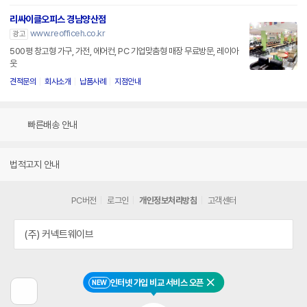
리싸이클오피스 경남양산점
www.reofficeh.co.kr
광고
500평 창고형 가구, 가전, 에어컨, PC 기업맞춤형 매장 무료방문, 레이아
웃
견적문의
회사소개
납품사례
지점안내
빠른배송 안내
법적고지 안내
PC버전
로그인
개인정보처리방침
고객센터
(주) 커넥트웨이브
인터넷 가입 비교 서비스 오픈
NEW
닫기
이
전