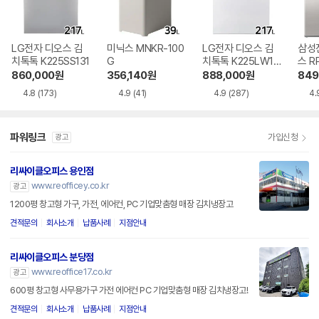
LG전자 디오스 김
미닉스 MNKR-100
LG전자 디오스 김
삼성
치톡톡 K225SS131
G
치톡톡 K225LW12
스 RP
1
860,000
원
356,140
원
888,000
원
849
4.8
(173)
4.9
(41)
4.9
(287)
4.
파워링크
가입신청
광고
리싸이클오피스 용인점
www.reofficey.co.kr
광고
1200평 창고형 가구, 가전, 에어컨, PC 기업맞춤형 매장 김치냉장고
견적문의
회사소개
납품사례
지점안내
리싸이클오피스 분당점
www.reoffice17.co.kr
광고
600평 창고형 사무용가구 가전 에어컨 PC 기업맞춤형 매장 김치냉장고!
견적문의
회사소개
납품사례
지점안내