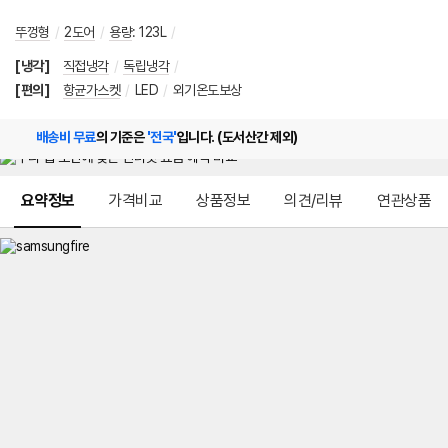
뚜껑형
/
2도어
/
용량
:
123L
/
[냉각]
직접냉각
/
독립냉각
/
[편의]
항균가스켓
/
LED
/
외기온도보상
배송비 무료
의 기준은
'전국'
입니다. (도서산간 제외)
메뉴 네비게이션
요약정보
가격비교
상품정보
의견/리뷰
연관상품