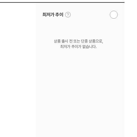
툴
최저가 추이
알
팁
림
보
받
기
기
상품 출시 전 또는 단종 상품으로,
최저가 추이가 없습니다.