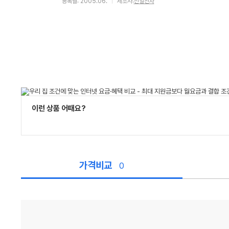
등록월: 2005.06.
제조사:
신일전자
이런 상품 어때요?
가격비교
0
가
격
비
교