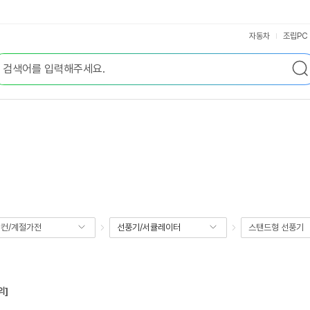
자동차
조립PC
컨/계절가전
선풍기/서큘레이터
스탠드형 선풍기
의]