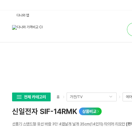
신
다나와 앱
일
전
통
자
합
S
검
I
색
F
-
1
4
R
M
K
:
다
나
와
가
격
비
교
전체 카테고리
가전/TV
에어
홈
신일전자 SIF-14RMK
상품비교
상
선풍기
/
스탠드형
/
유선
/
바람
:
3단
/
4엽날개
/
날개
:
35cm(14인치)
/
타이머
/
리모컨
/
[편
세
스