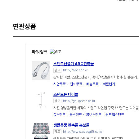
연관상품
파워링크
스탠드선풍기 ABC판촉물
광고
http://abc777.kr
강력한 바람, 스탠드선풍기, 휴대/탁상용/거치형 취향 손풍기,
시안무료
인쇄무료
배송무료
빠른납기
스탠드는 디어콜
광고
http://gauphoto.co.kr
사진,영상을위한 최적의 스탠드 라인업 구축 /스탠드는 디어
C스탠드
붐스탠드
콤보스탠드
윈드업스탠드
생활용품 판촉물 홍보물
광고
http://www.aveogift.com/
생활용품 가정용품 스탠드 문의 인쇄 제작 전문기업