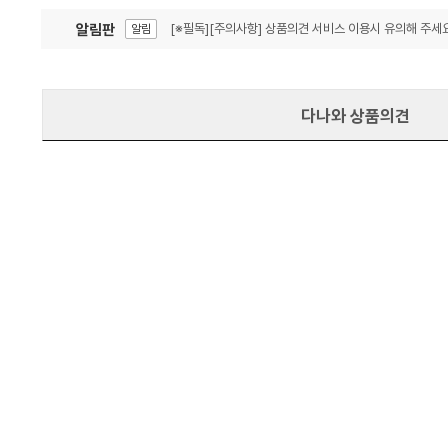
알림판
[※필독][주의사항] 상품의견 서비스 이용시 유의해 주세요
알림
잦은 오류, PC속도 잡자! PC안정화 위해 이건 꼭!
알림
다나와 상품의견