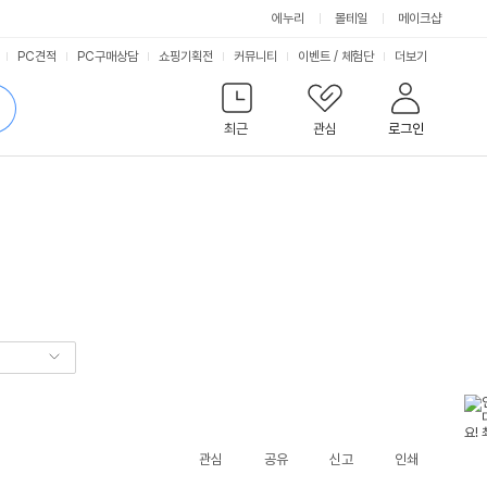
에누리
몰테일
메이크샵
서
PC견적
PC구매상담
쇼핑기획전
커뮤니티
이벤트
/
체험단
더보기
비
검
색
최근
관심
로그인
스
관심
공유
신고
인쇄