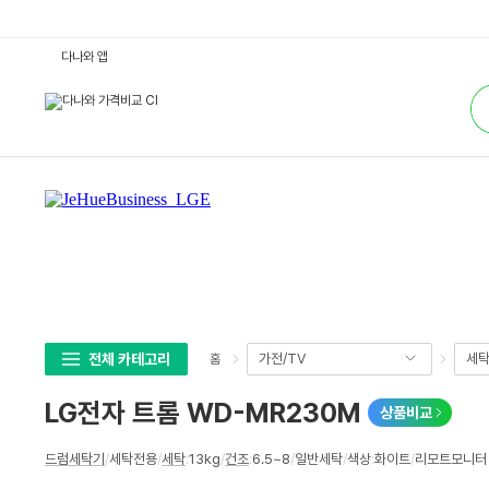
L
다나와 앱
G
전
통
자
합
트
검
롬
색
W
D
-
M
R
2
3
0
M
:
다
나
와
가
격
전체 카테고리
가전/TV
세탁
홈
비
교
LG전자 트롬 WD-MR230M
상품비교
상
드럼세탁기
/
세탁전용
/
세탁
:
13kg
/
건조
:
6.5~8
/
일반세탁
/
색상
:
화이트
/
리모트모니터 /
세
스