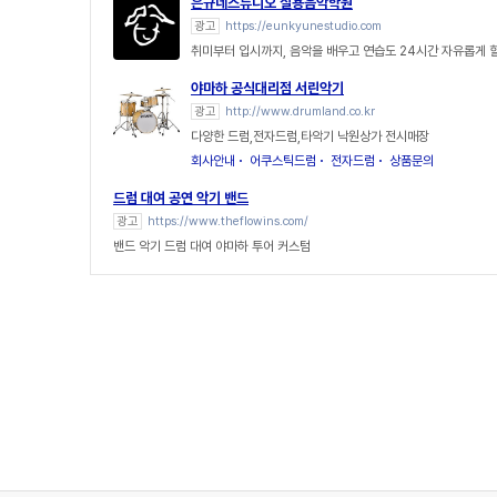
은규네스튜디오 실용음악학원
광고
https://eunkyunestudio.com
취미부터 입시까지, 음악을 배우고 연습도 24시간 자유롭게 할
야마하 공식대리점 서린악기
광고
http://www.drumland.co.kr
다양한 드럼,전자드럼,타악기 낙원상가 전시매장
회사안내
어쿠스틱드럼
전자드럼
상품문의
드럼 대여 공연 악기 밴드
광고
https://www.theflowins.com/
밴드 악기 드럼 대여 야마하 투어 커스텀