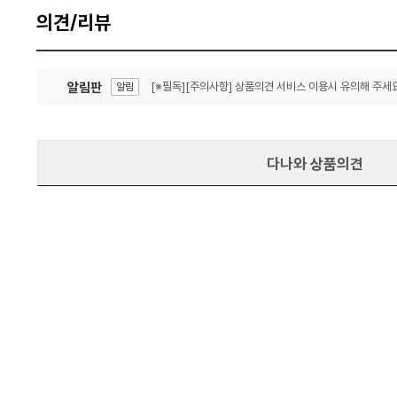
의견/리뷰
알림판
[※필독][주의사항] 상품의견 서비스 이용시 유의해 주세요
알림
잦은 오류, PC속도 잡자! PC안정화 위해 이건 꼭!
알림
다나와 상품의견