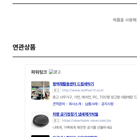
제품을 사용해
연관상품
파워링크
평택재활용센터 드럼세탁기
광고
http://www.reoffice13.co.kr
중고 사무가구, 가전, 에어컨, PC, 700평 창고형 대형매장
견적문의
회사소개
납품사례
공지사항
차량 공기청정기 냄새제거탁월
광고
https://smartstore.naver.com/ijio
나에게, 가족에게 깨끗한 공기를 선물하세요