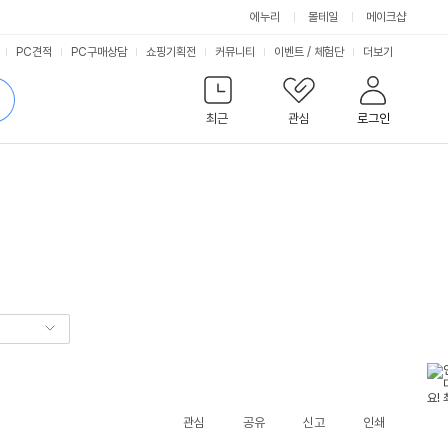
에누리
몰테일
메이크샵
서
PC견적
PC구매상담
쇼핑기획전
커뮤니티
이벤트
/
체험단
더보기
비
검
색
최근
관심
로그인
스
관심
공유
신고
인쇄