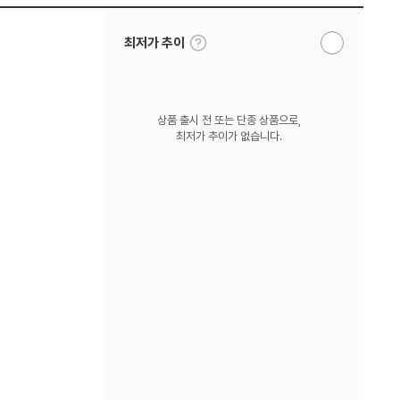
툴
최저가 추이
알
팁
림
보
받
기
기
상품 출시 전 또는 단종 상품으로,
최저가 추이가 없습니다.