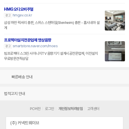
HMG오디오비주얼
hmgav.co.kr
광고
삼성 하만 럭셔리 총판, 스위스 스텐하임(Stenheim) 총판 - 홈시네마 설
계
프로젝터설치전문업체 영상음향
smartstore.naver.com/moes
광고
빔프로젝터 스크린 사이니지TV 음향기기 설계시공전문업체, 이전설치
무료방문견적상담
빠른배송 안내
법적고지 안내
PC버전
로그인
개인정보처리방침
고객센터
(주) 커넥트웨이브