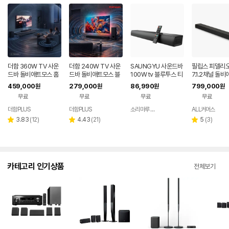
더함 360W TV 사운
더함 240W TV 사운
SAUNGYU 사운드바
필립스 피델리오
드바 돌비애트모스 홈
드바 돌비애트모스 블
100W tv 블루투스 티
7.1.2채널 돌
시어터 블루투스 스피
루투스 홈시어터 스피
비 스피커 홈시어터 A
스 내장 서브우
459,000
279,000
86,990
799,000
원
원
원
원
커 5.1.2채널
커 3.1채널
RC 옵티컬 USB
사운드바
무료
무료
무료
무료
더함PLUS
더함PLUS
소리마루 유한회사
ALL커머스
네이버
페이
리
리
리
3.83
(
12
)
4.43
(
21
)
5
(
3
)
별
별
별
뷰
뷰
뷰
점
점
점
수
수
수
카테고리 인기상품
전체보기