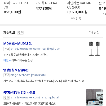
파이오니아 HTP-0
야마하 NS-PA41
하만카돈 RADIAN
온쿄 
76
CE 2400
477,300
원
949
825,000
원
3,970,000
원
5.
4.9
(34)
파워링크
가입신청
광고
MD코리아 MU9132L
smartstore.naver.com/mountingdream
광고
높이조절 강화유리베이스 스피커 스탠드
이벤트
리뷰 커피쿠폰 증정
영상음향 토탈솔루션
blog.naver.com/jmsolution7
광고
기획부터 설치,사후관리까지 한번에! 프로젝터,모니터,음향 설치 전국 시공
공간을 채우는 감성 사운드
smartstore.naver.com/hansungdigital
광고
고음질 사운드의 세계로 완벽한 홈오디오 시스템