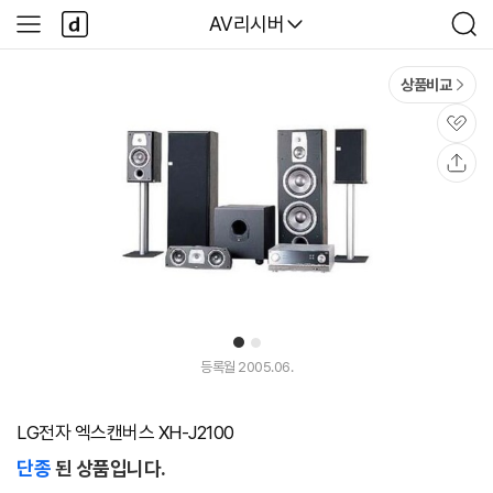
본문 바로가기
다
다나와
AV리시버
사
검
나
이
색
와
드
메
메
상품비교
인
뉴
관
심
공
유
1
2
등록월 2005.06.
LG전자 엑스캔버스 XH-J2100
단종
된 상품입니다.