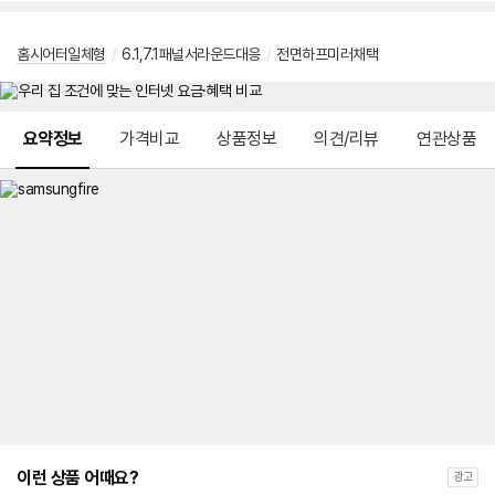
홈시어터일체형
/
6.1,7.1패널서라운드대응
/
전면하프미러채택
메뉴 네비게이션
요약정보
가격비교
상품정보
의견/리뷰
연관상품
이런 상품 어때요?
광고