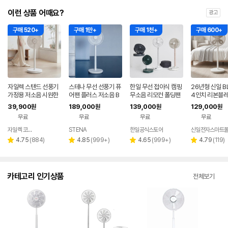
이런 상품 어때요?
광고
구매 520+
구매 1만+
구매 1천+
구매 600+
자일렉 스탠드 선풍기
스테나 무선 선풍기 퓨
한일 무선 접이식 캠핑
26년형 신일 BL
가정용 저소음 시원한
어팬 플러스 저소음 B
무소음 리모컨 폴딩팬
4인치 리본블
사무실 리모컨 써큘레
LDC 가정용 아기 신생
BLDC 선풍기 신제품
서큘레이터형 
39,900
189,000
139,000
129,000
원
원
원
원
이터 ZL-224RC
아
샌드 화이트
무료
무료
무료
무료
자일렉 코리아
STENA
한일공식스토어
신일전자스마트
네이버
페이
리
리
리
리
4.75
(
884
)
4.85
(
999+
)
4.65
(
999+
)
4.79
(
119
)
별
별
별
별
뷰
뷰
뷰
뷰
점
점
점
점
수
수
수
수
카테고리 인기상품
전체보기