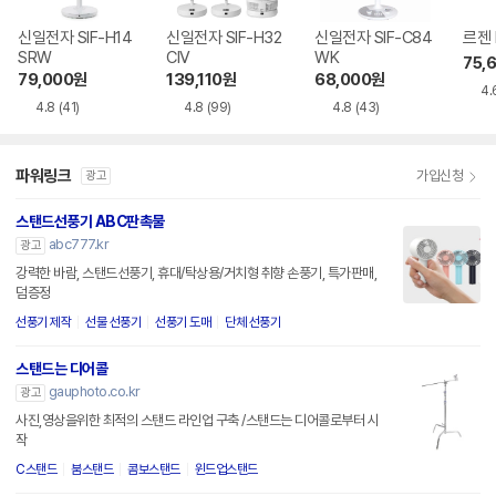
신일전자 SIF-H14
신일전자 SIF-H32
신일전자 SIF-C84
르젠 
SRW
CIV
WK
75,
79,000
원
139,110
원
68,000
원
4.
4.8
(41)
4.8
(99)
4.8
(43)
파워링크
가입신청
광고
스탠드선풍기 ABC판촉물
abc777.kr
광고
강력한 바람, 스탠드선풍기, 휴대/탁상용/거치형 취향 손풍기, 특가판매,
덤증정
선풍기 제작
선물 선풍기
선풍기 도매
단체 선풍기
스탠드는 디어콜
gauphoto.co.kr
광고
사진,영상을위한 최적의 스탠드 라인업 구축 /스탠드는 디어콜로부터 시
작
C스탠드
붐스탠드
콤보스탠드
윈드업스탠드