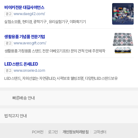
비이커전문 대길사이언스
www.daegil2.com/
광고
실험소모품, 현미경, 광학기구 , 유리실험기구, 이화확기기
생활용품 기념품 전문기업
www.aveogift.com/
광고
생활용품 가정용품 스탠드 전문 아베오기프트! 문의 견적 인쇄 주문제작
LED스탠드 온세LED
www.onseled.com
광고
LED스탠드, 자외선없는 자연광LED, 시력보호 웰빙조명, 다양한LED스탠드보유
빠른배송 안내
법적고지 안내
PC버전
로그인
개인정보처리방침
고객센터