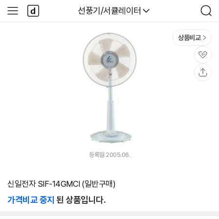
본문 바로가기
다
다나와
선풍기/서큘레이터
사
검
나
이
색
와
드
메
메
상품비교
인
뉴
관
심
공
유
등록월 2005.06.
신일전자 SIF-14GMCI (일반구매)
가격비교 중지
된 상품입니다.