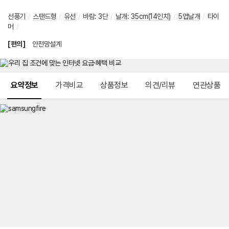
선풍기
/
스탠드형
/
유선
/
바람
:
3단
/
날개
:
35cm(14인치)
/
5엽날개
/
타이
머
/
[편의]
안전망설계
메뉴 네비게이션
요약정보
가격비교
상품정보
의견/리뷰
연관상품