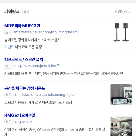
파워링크
가입신청
광고
MD코리아 MU9132L
smartstore.naver.com/mountingdream
광고
높이조절 강화유리베이스 스피커 스탠드
이벤트
리뷰 커피쿠폰 증정
빔프로젝트 / 스크린 설치
blog.naver.com/jmsolution7
광고
가정용 회의용 빔프로젝트, 전동 액자형 반자동 스크린 설치전문 엘리베이션 전동바텐
공간을 채우는 감성 사운드
smartstore.naver.com/hansungdigital
광고
고음질 사운드의 세계로 완벽한 홈오디오 시스템
HMG오디오비주얼
hmgav.co.kr
광고
삼성 하만 럭셔리 총판, 스위스 스텐하임(Stenheim) 총판 - 홈시네마 설
계