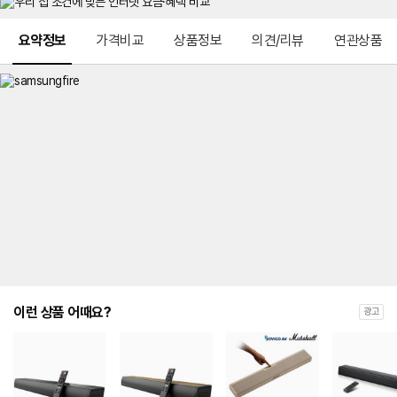
메뉴 네비게이션
요약정보
가격비교
상품정보
의견/리뷰
연관상품
이런 상품 어때요?
광고