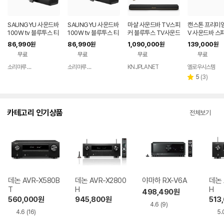
SAUNGYU 사운드바
SAUNGYU 사운드바
마샬 사운드바 TV스피
캔스톤 프리미엄 
100W tv 블루투스 티
100W tv 블루투스 티
커 블루투스 TV사운드
V 사운드바 스피
비 스피커 홈시어터 A
비 거실 스피커 홈시어
바 홈씨어터 헤스톤60
00X
86,990
86,990
1,090,000
139,000
원
원
원
원
RC 옵티컬 USB
터 ARC 옵티컬
무료
무료
무료
무료
소리마루 유한회사
소리마루 유한회사
KNJPLANET
옐로우시스템
네이버
네이버
페이
페이
리
5
(
3
)
별
뷰
점
수
카테고리 인기상품
전체보기
데논 AVR-X580B
데논 AVR-X2800
야마하 RX-V6A
데논 
T
H
H
498,490
원
560,000
원
945,800
원
513
4.6
(9)
4.6
(16)
5.