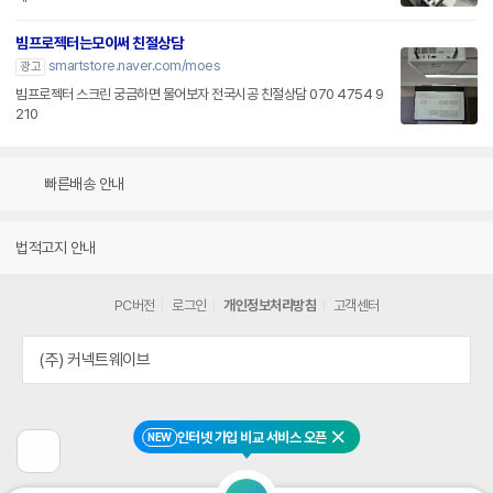
빔프로젝터는모이써 친절상담
smartstore.naver.com/moes
광고
빔프로젝터 스크린 궁금하면 물어보자 전국시공 친절상담 070 4754 9
210
빠른배송 안내
법적고지 안내
PC버전
로그인
개인정보처리방침
고객센터
(주) 커넥트웨이브
인터넷 가입 비교 서비스 오픈
NEW
닫기
이
전
페