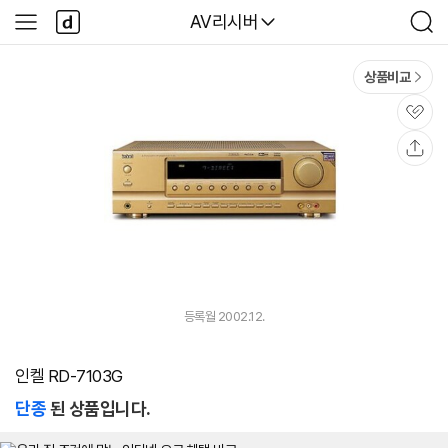
본문 바로가기
다
다나와
AV리시버
사
검
나
이
색
와
드
메
메
상품비교
인
뉴
관
심
공
유
등록월 2002.12.
인켈 RD-7103G
단종
된 상품입니다.