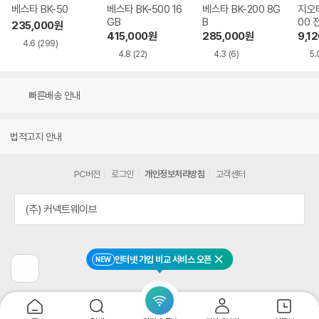
베스타 BK-50
베스타 BK-500 16
베스타 BK-200 8G
지오테
GB
B
00 
235,000
원
기
415,000
원
285,000
원
9,12
4.6
(299)
4.8
(22)
4.3
(6)
5.
빠른배송 안내
법적고지 안내
PC버전
로그인
개인정보처리방침
고객센터
(주) 커넥트웨이브
인터넷 가입 비교 서비스 오픈
NEW
닫기
이
전
페
이
지