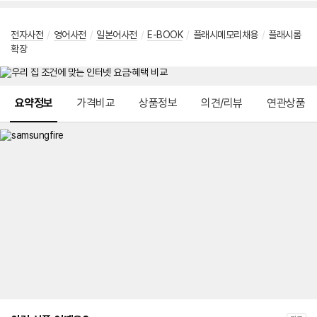
전자사전
/
영어사전
/
일본어사전
/
E-BOOK
/
플래시메모리채용
/
플래시롬
확장
메뉴 네비게이션
요약정보
가격비교
상품정보
의견/리뷰
연관상품