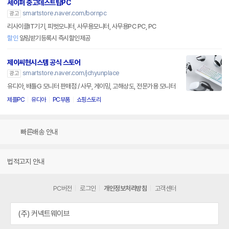
세이퍼 중고데스트탑PC
smartstore.naver.com/bornpc
광고
리사이클IT기기, 피벗모니터, 사무용모니터, 사무용PC PC, PC
할인
알림받기등록시 즉시할인제공
제이씨현시스템 공식 스토어
smartstore.naver.com/jchyunplace
광고
유디아, 배틀G 모니터 판매점 / 사무, 게이밍, 고해상도, 전문가용 모니터
제플PC
유디아
PC부품
쇼핑스토리
빠른배송 안내
법적고지 안내
PC버전
로그인
개인정보처리방침
고객센터
(주) 커넥트웨이브