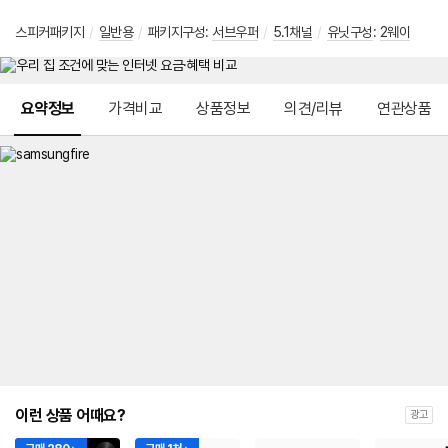
스피커패키지
/
일반용
/
패키지구성:
서브우퍼
/
5.1채널
/
유닛구성
:
2웨이
메뉴 네비게이션
요약정보
가격비교
상품정보
의견/리뷰
연관상품
이런 상품 어때요?
광고