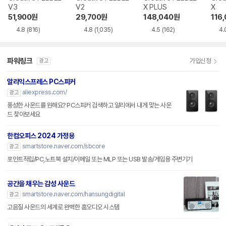
V3
V2
X PLUS
X
51,900
원
29,700
원
148,040
원
116
4.8
(816)
4.8
(1,035)
4.5
(162)
4.
파워링크
가입신청
광고
알리익스프레스 PC스피커
aliexpress.com/
광고
풍성한 사운드를 원해요? PC스피커 검색하고 알리에서 내게 맞는 사운
드 찾아보세요
한컴오피스 2024 가정용
smartstore.naver.com/sbcore
광고
포인트적립/PC,노트북 설치/이메일 또는 MLP 또는 USB 발송/게임용 주변기기
공간을 채우는 감성 사운드
smartstore.naver.com/hansungdigital
광고
고음질 사운드의 세계로 완벽한 홈오디오 시스템