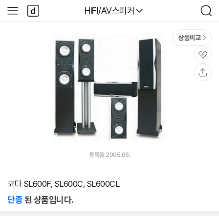
본문 바로가기
다
다나와
HIFI/AV스피커
사
검
나
이
색
와
드
메
메
상품비교
인
뉴
관
심
공
유
등록월 2005.06.
코다 SL600F, SL600C, SL600CL
단종
된 상품입니다.