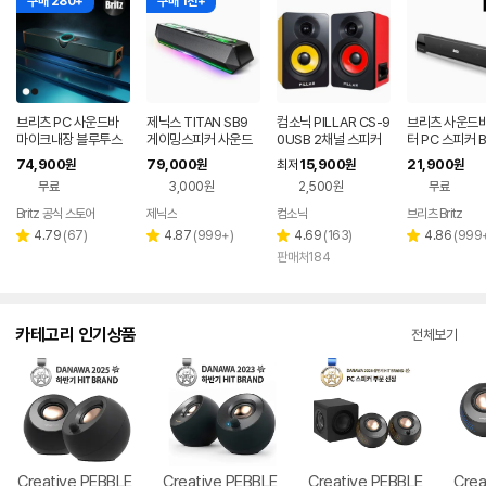
구매 280+
구매 1천+
브리츠 PC 사운드바
제닉스 TITAN SB9
컴소닉 PILLAR CS-9
브리츠 사운드바
마이크내장 블루투스
게이밍스피커 사운드
0USB 2채널 스피커
터 PC 스피커 B
5.4 5in1 TV겸용 BZ-
바 컴퓨터스피커
74,900
79,000
15,900
21,900
원
원
최저
원
원
T900BT
무료
3,000원
2,500원
무료
Britz 공식 스토어
제닉스
컴소닉
브리츠 Britz
리
리
리
리
4.79
(
67
)
4.87
(
999+
)
4.69
(
163
)
4.86
(
999
별
별
별
별
뷰
뷰
뷰
뷰
판매처184
점
점
점
점
수
수
수
수
카테고리 인기상품
전체보기
Creative PEBBLE
Creative PEBBLE
Creative PEBBLE
Crea