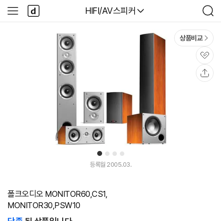
본문 바로가기
다
다나와
HIFI/AV스피커
사
검
나
이
색
와
드
메
메
상품비교
인
뉴
관
심
공
유
1
2
3
4
등록월 2005.03.
폴크오디오 MONITOR60,CS1,
MONITOR30,PSW10