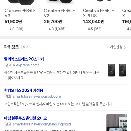
Creative PEBBLE
Creative PEBBLE
Creative PEBBLE
Crea
V3
V2
X PLUS
X
51,900
원
29,700
원
148,040
원
116
4.8
(816)
4.8
(1,035)
4.5
(162)
4.
파워링크
가입신청
광고
알리익스프레스 PC스피커
aliexpress.com/
광고
풍성한 사운드를 원해요? PC스피커 검색하고 알리에서 내게 맞는 사운
드 찾아보세요
한컴오피스 2024 가정용
smartstore.naver.com/sbcore
광고
포인트적립/PC,노트북 설치/이메일 또는 MLP 또는 USB 발송/게임용 주변기기
아남 블루투스 올인원 오디오
smartstore.naver.com/hansungdigital
광고