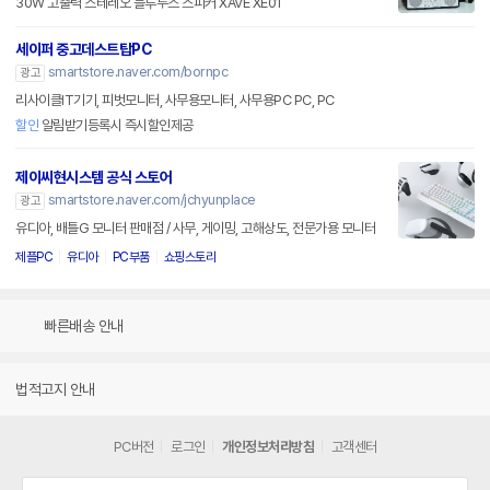
30W 고출력 스테레오 블루투스 스피커 XAVE XE01
세이퍼 중고데스트탑PC
smartstore.naver.com/bornpc
광고
리사이클IT기기, 피벗모니터, 사무용모니터, 사무용PC PC, PC
할인
알림받기등록시 즉시할인제공
제이씨현시스템 공식 스토어
smartstore.naver.com/jchyunplace
광고
유디아, 배틀G 모니터 판매점 / 사무, 게이밍, 고해상도, 전문가용 모니터
제플PC
유디아
PC부품
쇼핑스토리
빠른배송 안내
법적고지 안내
PC버전
로그인
개인정보처리방침
고객센터