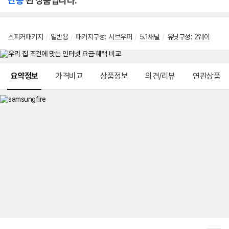
단종
된 상품입니다.
스피커패키지
/
일반용
/
패키지구성:
서브우퍼
/
5.1채널
/
유닛구성
:
2웨이
메뉴 네비게이션
요약정보
가격비교
상품정보
의견/리뷰
연관상품