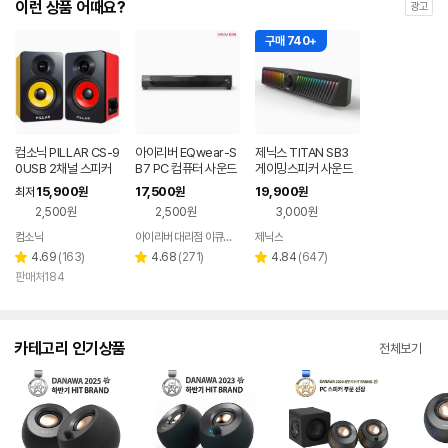
이런 상품 어때요?
광고
구매 740+
컴소닉 PILLAR CS-9
아이리버 EQwear-S
제닉스 TITAN SB3
0USB 2채널 스피커
B7 PC 컴퓨터 사운드
게이밍스피커 사운드
바스피커
바 컴퓨터스피커
15,900
17,500
19,900
최저
원
원
원
2,500원
2,500원
3,000원
컴소닉
아이리버 대리점 이큐웨어
제닉스
네이버
페이
리
리
리
4.69
(
163
)
4.68
(
271
)
4.84
(
647
)
별
별
별
뷰
뷰
뷰
판매처184
점
점
점
수
수
수
카테고리 인기상품
전체보기