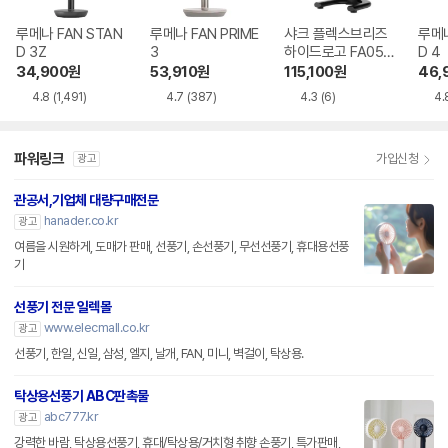
루메나 FAN STAN
루메나 FAN PRIME
샤크 플렉스브리즈
루메나
D 3Z
3
하이드로고 FA050
D 4
KR
34,900
원
53,910
원
115,100
원
46,
4.8
(1,491)
4.7
(387)
4.3
(6)
4.
파워링크
가입신청
광고
관공서,기업체 대량구매전문
hanader.co.kr
광고
여름을 시원하게, 도매가 판매, 선풍기, 손선풍기, 무선선풍기, 휴대용선풍
기
선풍기 전문 일렉몰
www.elecmall.co.kr
광고
선풍기, 한일, 신일, 삼성, 엘지, 날개, FAN, 미니, 벽걸이, 탁상용.
탁상용선풍기 ABC판촉물
abc777.kr
광고
강력한 바람, 탁상용선풍기, 휴대/탁상용/거치형 취향 손풍기, 특가판매,