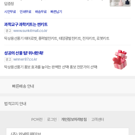
덤증정
시안무료
인쇄무료
배송무료
빠른납기
과학교구 과학키트는 썬키트
www.sunkitmall.co.kr
광고
탁상용선풍기 에어로켓, 풍력발전키트, 태양광발전키트, 전자키트, 로봇키트
성공의 선물 팁! 위너판촉!
winner87.co.kr
광고
탁상용선풍기 홍보 효과를 높이는 완벽한 선택! 홍보 전문가의 선택!
빠른배송 안내
법적고지 안내
PC버전
로그인
개인정보처리방침
고객센터
(주) 커넥트웨이브