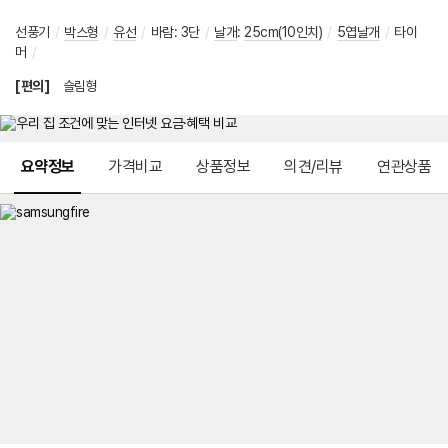
선풍기
/
박스형
/
유선
/
바람
:
3단
/
날개
:
25cm(10인치)
/
5엽날개
/
타이
머
/
[편의]
슬림형
메뉴 네비게이션
요약정보
가격비교
상품정보
의견/리뷰
연관상품