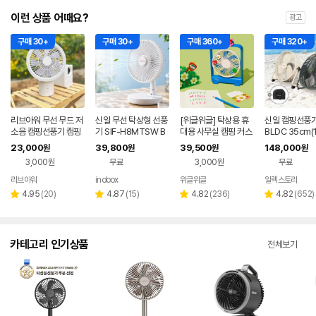
이런 상품 어때요?
광고
구매 30+
구매 30+
구매 360+
구매 320+
리브아워 무선 무드 저
신일 무선 탁상형 선풍
[위글위글] 탁상용 휴
신일 캠핑선풍기
소음 캠핑선풍기 캠핑
기 SIF-H8MTSW B
대용 사무실 캠핑 커스
BLDC 35cm(
써큘레이터
LDC 20cm 망분리 접
텀 데스크팬 - Wiggle
치) 소형 휴대용
23,000
39,800
39,500
148,000
원
원
원
원
이식 휴대용 캠핑용
Friends
용 충전식 써큘
3,000원
무료
3,000원
무료
리브아워
inobox
위글위글
일렉스토리
네이버
네이버
네이버
페이
페이
페이
리
리
리
리
4.95
(
20
)
4.87
(
15
)
4.82
(
236
)
4.82
(
652
)
별
별
별
별
뷰
뷰
뷰
뷰
점
점
점
점
수
수
수
수
카테고리 인기상품
전체보기