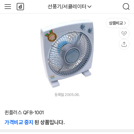
본문 바로가기
다
다나와
선풍기/서큘레이터
사
검
나
이
색
와
드
메
메
상품비교
인
뉴
관
심
공
유
등록월 2005.06.
퀸플러스 QFB-1001
가격비교 중지
된 상품입니다.