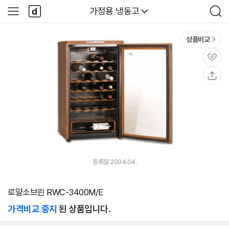
본문 바로가기
다
다나와
가정용 냉동고
사
검
나
이
색
와
드
메
메
상품비교
인
뉴
관
심
공
유
등록월 2004.04.
로얄소브린 RWC-3400M/E
가격비교 중지
된 상품입니다.