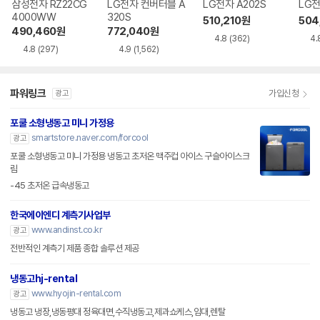
삼성전자 RZ22CG
LG전자 컨버터블 A
LG전자 A202S
LG전
4000WW
320S
510,210
원
504
490,460
원
772,040
원
4.8
(362)
4.
4.8
(297)
4.9
(1,562)
파워링크
가입신청
광고
포쿨 소형냉동고 미니 가정용
smartstore.naver.com/forcool
광고
포쿨 소형냉동고 미니 가정용 냉동고 초저온 맥주컵 아이스 구슬아이스크
림
-45 초저온 급속냉동고
한국에이엔디 계측기사업부
www.andinst.co.kr
광고
전반적인 계측기 제품 종합 솔루션 제공
냉동고hj-rental
www.hyojin-rental.com
광고
냉동고 냉장,냉동평대 정육대면,수직냉동고,제과쇼케스,임대,렌탈