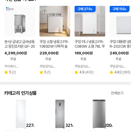
구매 270+
구매 110+
본사/ 급냉고 급속냉동
쿠잉 소형 냉동고 FR-
쿠잉 미니 냉동고 FR-
쿠잉 대용량 냉
고 정진초저온 QF-20
108SDW 다목적 슬
C080W 소형 78L 뚜
R-202CW 중
0 급속동결고
라이딩 아이스크림 업
겅식 직접냉각 가정용
용 업소용 원룸 
4,299,000
229,000
169,000
249,000
원
원
원
원
소용
원룸 자취 다목적
무료
무료
무료
무료
주식회사 정진초저온
쿠잉공식쇼핑몰
쿠잉공식쇼핑몰
쿠잉공식쇼핑몰
네이버
네이버
네이버
페이
페이
페이
리
리
리
리
5
(
2
)
5
(
1
)
4.9
(
402
)
4.82
(
280
)
별
별
별
별
뷰
뷰
뷰
뷰
점
점
점
점
수
수
수
수
카테고리 인기상품
전체보기