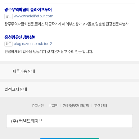
광주무역박람회 홀라이프투어
www.wholelifetour.com
광고
광주무역박람회전문,플라스틱,공작기계,해외부스참가,VIP골프,맞춤형 관광전문여행사
홍천횡유신냉동설비
blog.naver.com/biioo2
광고
안녕하세요! 업소용 냉동기기 및 저온저장고 수리 전문 입니다.
빠른배송 안내
법적고지 안내
PC버전
로그인
개인정보처리방침
고객센터
(주) 커넥트웨이브