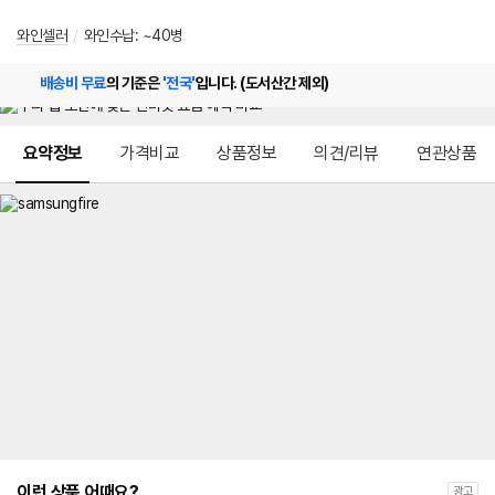
와인셀러
/
와인수납: ~40병
배송비 무료
의 기준은
'전국'
입니다. (도서산간 제외)
메뉴 네비게이션
요약정보
가격비교
상품정보
의견/리뷰
연관상품
이런 상품 어때요?
광고