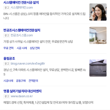
시스템에어컨 전문시공 설치
시스템에어컨.com
광고
BIN-시스템은 삼성,LG의 정품 에어컨을 합리적인 가격으로 설치해 드립
니다
찐공조시스템에어컨전문설치
찐공조시스템.com
광고
가정 상가 사무실 시스템에어컨 설치 전문, 무료방문견적 상담
무료 견적
시공 사례
상담 전화
올림공조
blog.naver.com/ex5egl8r
광고
경남 신,구축 아파트 시스템에어컨 설치, 무료상담, 완벽한시공, 발빠른 A/
S
시공사례
공동구매
견적문의
명품 실외기설치대 대신이앤지
www.dasin.co.kr
광고
헤럴드경제 선정, 특허제품, 1군건설업체 및 전국30여개 대리점 납품, 보험10억