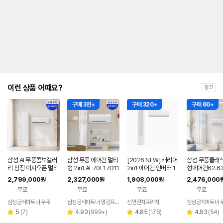
내
를
나
타
내
는
표
입
니
다.
이런 상품 어때요?
광고
구매 3천+
구매 320+
구매 60+
삼성 AI 무풍콤보갤러
삼성 무풍 에어컨 멀티
[2026 NEW] 캐리어
삼성 무풍클래식
리 청정 이지오픈 멀티
형 2in1 AF70F17D11
2in1 에어컨 인버터 1
형에어컨62.6
형 에어컨 AF80F17D
BRS 일반배관 전국,
등급 멀티형 wifi 17평
F70F19D11L
2,799,000
2,327,000
1,908,000
2,476,000
원
원
원
22WRS 기본설치포
기본설치비포함
+6평 투인원 전국 설
리미엄블루 기
무료
무료
무료
무료
함
치비포함
비포함
삼성공식파트너 우주
삼성공식파트너 평강프라자
선인전자프라자
삼성공식파트너 
리
리
리
리
5
(
7
)
4.93
(
999+
)
4.85
(
176
)
4.93
(
54
)
별
별
별
별
뷰
뷰
뷰
뷰