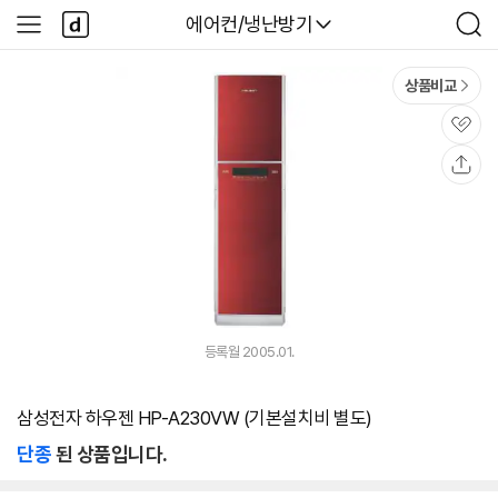
본문 바로가기
다
다나와
에어컨/냉난방기
사
검
나
이
색
와
드
메
메
상품비교
인
뉴
관
심
공
유
등록월 2005.01.
삼성전자 하우젠 HP-A230VW (기본설치비 별도)
단종
된 상품입니다.