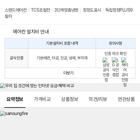
스탠드에어컨
/
TCS초절전
/
3단계맞춤냉방
/
청정도표시
/
독립청정PLUS9
필터
에어컨 설치비 안내
기본설치비 포함 내역
유의사항
에
에
어
인증 마크 확인
컨
어
공식인증
기본배관, 타공, 진공, 냉매, 부자재
설
컨
치
구
비
매
더보기
시
발
생
되
메뉴 네비게이션
는
요약정보
가격비교
상품정보
의견/리뷰
연관상품
설
치
비
에
대
한
안