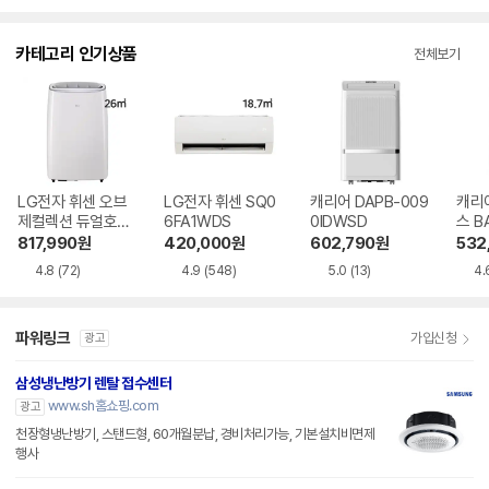
점
점
점
점
수
수
수
수
카테고리 인기상품
전체보기
LG전자 휘센 오브
LG전자 휘센 SQ0
캐리어 DAPB-009
캐리
제컬렉션 듀얼호스
6FA1WDS
0IDWSD
스 B
PQ08FDWBS
WS
817,990
원
420,000
원
602,790
원
532
4.8
(72)
4.9
(548)
5.0
(13)
4.
파워링크
가입신청
광고
삼성냉난방기 렌탈 접수센터
www.sh홈쇼핑.com
광고
천장형냉난방기, 스탠드형, 60개월분납, 경비처리가능, 기본설치비면제
행사